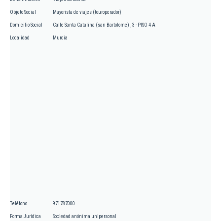
Objeto Social
Mayorista de viajes (touroperador)
Domicilio Social
Calle Santa Catalina (san Bartolome) , 3 - PISO 4 A
Localidad
Murcia
Teléfono
971787000
Forma Jurídica
Sociedad anónima unipersonal