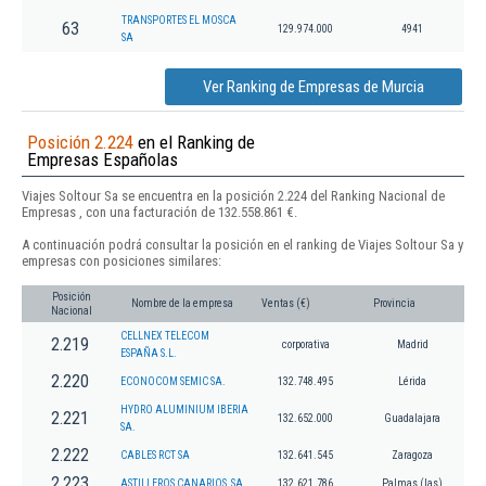
TRANSPORTES EL MOSCA
63
129.974.000
4941
SA
Ver Ranking de Empresas de Murcia
Posición 2.224
en el Ranking de
Empresas Españolas
Viajes Soltour Sa se encuentra en la posición 2.224 del Ranking Nacional de
Empresas , con una facturación de 132.558.861 €.
A continuación podrá consultar la posición en el ranking de Viajes Soltour Sa y
empresas con posiciones similares:
Posición
Nombre de la empresa
Ventas (€)
Provincia
Nacional
CELLNEX TELECOM
2.219
corporativa
Madrid
ESPAÑA S.L.
2.220
ECONOCOM SEMIC SA.
132.748.495
Lérida
HYDRO ALUMINIUM IBERIA
2.221
132.652.000
Guadalajara
SA.
2.222
CABLES RCT SA
132.641.545
Zaragoza
2.223
ASTILLEROS CANARIOS, SA
132.621.786
Palmas (las)