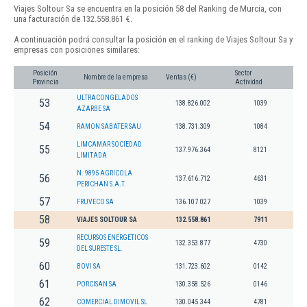
Viajes Soltour Sa se encuentra en la posición 58 del Ranking de Murcia, con
una facturación de 132.558.861 €.
A continuación podrá consultar la posición en el ranking de Viajes Soltour Sa y
empresas con posiciones similares:
Posición
Sector
Nombre de la empresa
Ventas (€)
Provincia
Actividad
ULTRACONGELADOS
53
138.826.002
1039
AZARBE SA
54
RAMON SABATER SAU
138.731.309
1084
LIMCAMAR SOCIEDAD
55
137.976.364
8121
LIMITADA
N. 9895 AGRICOLA
56
137.616.712
4631
PERICHAN S.A.T.
57
FRUVECO SA
136.107.027
1039
58
VIAJES SOLTOUR SA
132.558.861
7911
RECURSOS ENERGETICOS
59
132.353.877
4730
DEL SURESTE SL.
60
BOVI SA
131.723.602
0142
61
PORCISAN SA
130.358.526
0146
62
COMERCIAL DIMOVIL SL
130.045.344
4781