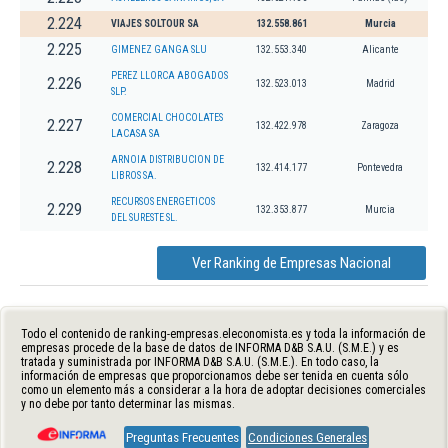
2.224
VIAJES SOLTOUR SA
132.558.861
Murcia
2.225
GIMENEZ GANGA SLU
132.553.340
Alicante
PEREZ LLORCA ABOGADOS
2.226
132.523.013
Madrid
SLP.
COMERCIAL CHOCOLATES
2.227
132.422.978
Zaragoza
LACASA SA
ARNOIA DISTRIBUCION DE
2.228
132.414.177
Pontevedra
LIBROS SA.
RECURSOS ENERGETICOS
2.229
132.353.877
Murcia
DEL SURESTE SL.
Ver Ranking de Empresas Nacional
Todo el contenido de ranking-empresas.eleconomista.es y toda la información de
empresas procede de la base de datos de INFORMA D&B S.A.U. (S.M.E.) y es
tratada y suministrada por INFORMA D&B S.A.U. (S.M.E.). En todo caso, la
información de empresas que proporcionamos debe ser tenida en cuenta sólo
como un elemento más a considerar a la hora de adoptar decisiones comerciales
y no debe por tanto determinar las mismas.
Preguntas Frecuentes
Condiciones Generales