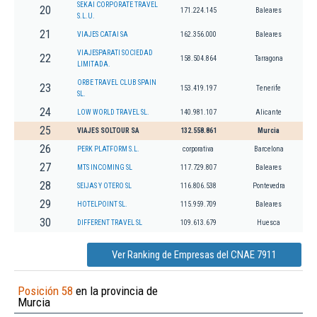
SEKAI CORPORATE TRAVEL
20
171.224.145
Baleares
S.L.U.
21
VIAJES CATAI SA
162.356.000
Baleares
VIAJESPARATI SOCIEDAD
22
158.504.864
Tarragona
LIMITADA.
ORBE TRAVEL CLUB SPAIN
23
153.419.197
Tenerife
SL.
24
LOW WORLD TRAVEL SL.
140.981.107
Alicante
25
VIAJES SOLTOUR SA
132.558.861
Murcia
26
PERK PLATFORM S.L.
corporativa
Barcelona
27
MTS INCOMING SL
117.729.807
Baleares
28
SEIJAS Y OTERO SL
116.806.538
Pontevedra
29
HOTELPOINT SL.
115.959.709
Baleares
30
DIFFERENT TRAVEL SL
109.613.679
Huesca
Ver Ranking de Empresas del CNAE 7911
Posición 58
en la provincia de
Murcia