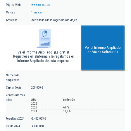
Página Web
www.soltour.es
Marcas
1 marcas
Actividad
Actividades de las agencias de viajes
Ver el Informe Ampliado
de Viajes Soltour Sa
Ve el Informe Ampliado. ¡Es gratis!
Regístrese en eInforma y le regalamos el
Informe Ampliado de esta empresa
Número de
empleados
Capital Social
200.000 €
Ventas últimos
Año
Variación
años
2022
2023
-6,8 %
2024
-13,8 %
Resultado 2024
-3.432.033 €
Ebitda 2024
-4.040.050 €