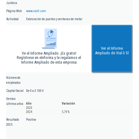
Jurídica
Página Web
www.vial3.com
Actividad
Fabricación de puertas y ventanas de metal
Ver el Informe
Ampliado de Vial-3 Sl
Ve el Informe Ampliado. ¡Es gratis!
Regístrese en eInforma y le regalamos el
Informe Ampliado de esta empresa
Número de
empleados
Capital Social
De 0 a 3.100 €
Ventas
Año
Variación
últimos años
2023
2024
5,74 %
Resultado
Positivo
2025