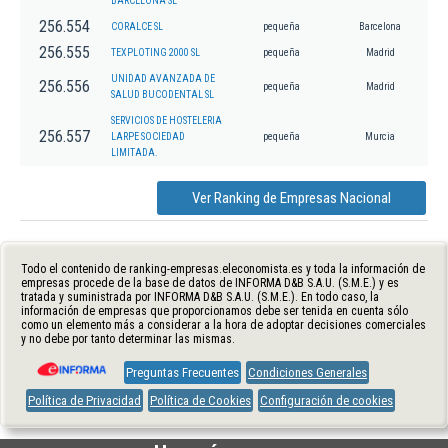
BARCELONA SL
256.554
CORALCE SL
pequeña
Barcelona
256.555
TEXPLOTING 2000 SL
pequeña
Madrid
UNIDAD AVANZADA DE
256.556
pequeña
Madrid
SALUD BUCODENTAL SL
SERVICIOS DE HOSTELERIA
256.557
LARPE SOCIEDAD
pequeña
Murcia
LIMITADA.
Ver Ranking de Empresas Nacional
Todo el contenido de ranking-empresas.eleconomista.es y toda la información de
empresas procede de la base de datos de INFORMA D&B S.A.U. (S.M.E.) y es
tratada y suministrada por INFORMA D&B S.A.U. (S.M.E.). En todo caso, la
información de empresas que proporcionamos debe ser tenida en cuenta sólo
como un elemento más a considerar a la hora de adoptar decisiones comerciales
y no debe por tanto determinar las mismas.
Preguntas Frecuentes
Condiciones Generales
Política de Privacidad
Política de Cookies
Configuración de cookies