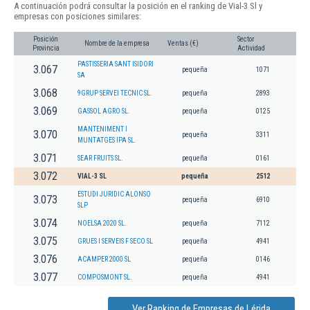
A continuación podrá consultar la posición en el ranking de Vial-3 Sl y
empresas con posiciones similares:
Posición
Sector
Nombre de la empresa
Ventas (€)
Provincia
Actividad
PASTISSERIA SANT ISIDORI
3.067
pequeña
1071
SA
3.068
9GRUP SERVEI TECNIC SL.
pequeña
2893
3.069
GASSOL AGRO SL.
pequeña
0125
MANTENIMENT I
3.070
pequeña
3311
MUNTATGES IPA SL.
3.071
SEAR FRUITS SL.
pequeña
0161
3.072
VIAL-3 SL
pequeña
2512
ESTUDI JURIDIC ALONSO
3.073
pequeña
6910
SLP
3.074
NOELSA 2020 SL.
pequeña
7112
3.075
GRUES I SERVEIS F SECO SL
pequeña
4941
3.076
ACAMPER 2000 SL
pequeña
0146
3.077
COMPOSMONT SL.
pequeña
4941
Ver Ranking de Empresas de Lérida