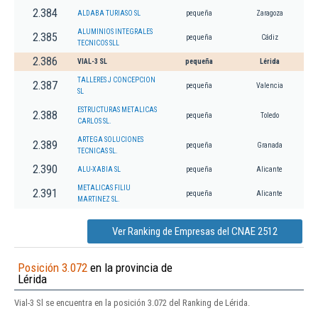
2.384
ALDABA TURIASO SL
pequeña
Zaragoza
ALUMINIOS INTEGRALES
2.385
pequeña
Cádiz
TECNICOS SLL
2.386
VIAL-3 SL
pequeña
Lérida
TALLERES J CONCEPCION
2.387
pequeña
Valencia
SL
ESTRUCTURAS METALICAS
2.388
pequeña
Toledo
CARLOS SL.
ARTEGA SOLUCIONES
2.389
pequeña
Granada
TECNICAS SL.
2.390
ALU-XABIA SL
pequeña
Alicante
METALICAS FILIU
2.391
pequeña
Alicante
MARTINEZ SL.
Ver Ranking de Empresas del CNAE 2512
Posición 3.072
en la provincia de
Lérida
Vial-3 Sl se encuentra en la posición 3.072 del Ranking de Lérida.