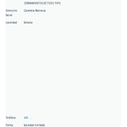
CERRAMIENTOS DE TODO TIPO.
Domicilio
Carretera Manresa
Social
Localidad
Solsona
Teléfono
669.....
Forma
Sociedad limitada