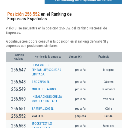
Posición 256.552
en el Ranking de
Empresas Españolas
Vial-3 Sl se encuentra en la posición 256.552 del Ranking Nacional de
Empresas.
A continuación podrá consultar la posición en el ranking de Vial-3 Sl y
empresas con posiciones similares:
Posición
Nombre de la empresa
Ventas (€)
Provincia
Nacional
HERREROS HIGH
256.547
RENTABILITY, SOCIEDAD
pequeña
Tarragona
LIMITADA.
256.548
ZEID ZEPOL SL.
pequeña
Cáceres
256.549
MUEBLES BLASON SL
pequeña
Salamanca
INSTALACIONES CUELSA
256.550
pequeña
Valencia
SOCIEDAD LIMITADA
256.551
BARRIPAL 2009 SL
pequeña
Cádiz
256.552
VIAL-3 SL
pequeña
Lérida
STOCKS TEXTILES
256.553
pequeña
Barcelona