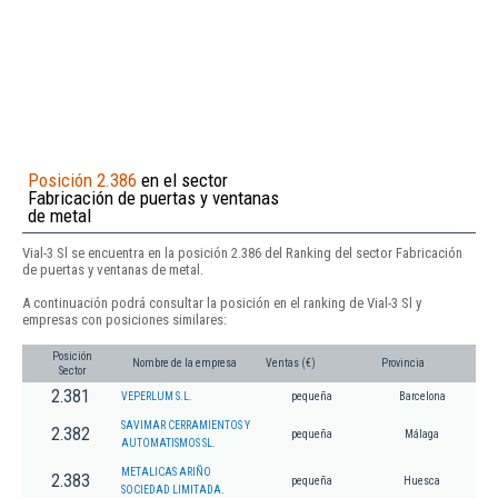
Posición 2.386
en el sector
Fabricación de puertas y ventanas
de metal
Vial-3 Sl se encuentra en la posición 2.386 del Ranking del sector Fabricación
de puertas y ventanas de metal.
A continuación podrá consultar la posición en el ranking de Vial-3 Sl y
empresas con posiciones similares:
Posición
Nombre de la empresa
Ventas (€)
Provincia
Sector
2.381
VEPERLUM S.L.
pequeña
Barcelona
SAVIMAR CERRAMIENTOS Y
2.382
pequeña
Málaga
AUTOMATISMOS SL.
METALICAS ARIÑO
2.383
pequeña
Huesca
SOCIEDAD LIMITADA.