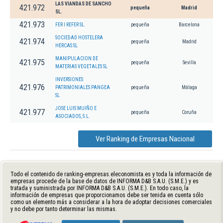
LAS VIANDAS DE SANCHO
421.972
pequeña
Madrid
SL.
421.973
FER I REFER SL.
pequeña
Barcelona
SOCIEDAD HOSTELERA
421.974
pequeña
Madrid
HERCAS SL
MANIPULACION DE
421.975
pequeña
Sevilla
MATERIAS VEGETALES SL
INVERSIONES
421.976
PATRIMONIALES PANGEA
pequeña
Málaga
SL
JOSE LUIS MUIÑO E
421.977
pequeña
Coruña
ASOCIADOS, S.L.
Ver Ranking de Empresas Nacional
Todo el contenido de ranking-empresas.eleconomista.es y toda la información de
empresas procede de la base de datos de INFORMA D&B S.A.U. (S.M.E.) y es
tratada y suministrada por INFORMA D&B S.A.U. (S.M.E.). En todo caso, la
información de empresas que proporcionamos debe ser tenida en cuenta sólo
como un elemento más a considerar a la hora de adoptar decisiones comerciales
y no debe por tanto determinar las mismas.