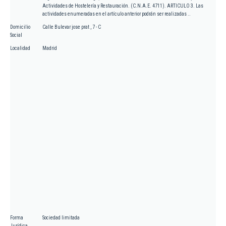
Actividades de Hostelería y Restauración. (C.N.A.E. 4711). ARTICULO 3. Las
actividades enumeradas en el artículo anterior podrán ser realizadas ..
Domicilio
Calle Bulevar jose prat , 7 - C
Social
Localidad
Madrid
Forma
Sociedad limitada
Jurídica