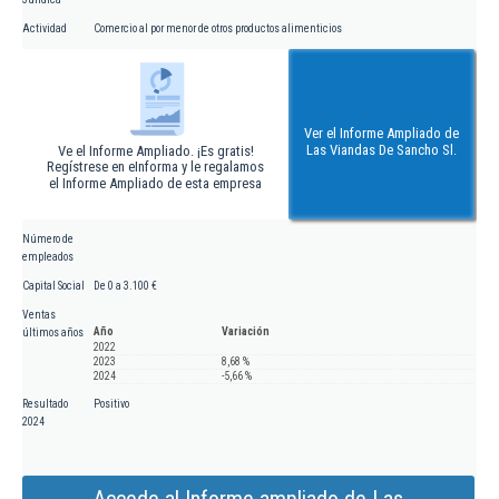
Actividad
Comercio al por menor de otros productos alimenticios
Ver el Informe Ampliado de
Las Viandas De Sancho Sl.
Ve el Informe Ampliado. ¡Es gratis!
Regístrese en eInforma y le regalamos
el Informe Ampliado de esta empresa
Número de
empleados
Capital Social
De 0 a 3.100 €
Ventas
Año
Variación
últimos años
2022
2023
8,68 %
2024
-5,66 %
Resultado
Positivo
2024