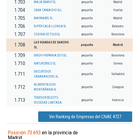
1.703
MAJA FAMILY SL.
pequeña
Madrid
1.704
CASA CAMACHO SLL
pequeña
Huelva
1.705
MAYMAREL SL.
pequeña
Madrid
1.706
SUPER CALA LLONGA SL
pequeña
Baleares
1.707
CODINA DE TOUS SL
pequeña
Barcelona
LAS VIANDAS DE SANCHO
1.708
pequeña
Madrid
SL.
1.709
SINGH HISPANIA 2015 SL.
pequeña
Barcelona
1.710
NATURCRISLO SL
pequeña
Gerona
ENCURTIDOS
1.711
pequeña
Valladolid
CARABANCHEL SL.
ALIMENTACION
1.712
pequeña
Zaragoza
MONTAÑANA SL
TENEDOR SELECTO
1.713
pequeña
Valencia
SOCIEDAD LIMITADA.
Ver Ranking de Empresas del CNAE 4727
Posición 73.693
en la provincia de
Madrid