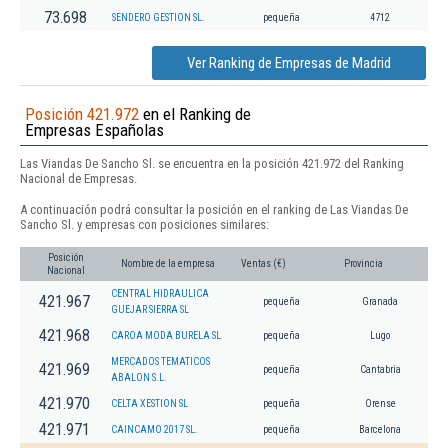
73.698
SENDERO GESTION SL.
pequeña
4712
Ver Ranking de Empresas de Madrid
Posición 421.972
en el Ranking de
Empresas Españolas
Las Viandas De Sancho Sl. se encuentra en la posición 421.972 del Ranking
Nacional de Empresas.
A continuación podrá consultar la posición en el ranking de Las Viandas De
Sancho Sl. y empresas con posiciones similares:
Posición
Nombre de la empresa
Ventas (€)
Provincia
Nacional
CENTRAL HIDRAULICA
421.967
pequeña
Granada
GUEJAR SIERRA SL
421.968
CAROA MODA BURELA SL
pequeña
Lugo
MERCADOS TEMATICOS
421.969
pequeña
Cantabria
ABALON S.L.
421.970
CELTA XESTION SL
pequeña
Orense
421.971
CAINCAMO 2017 SL.
pequeña
Barcelona