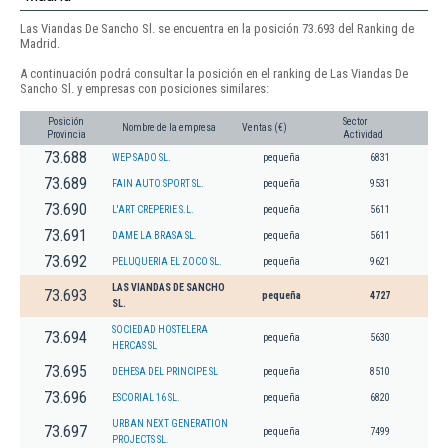
Las Viandas De Sancho Sl. se encuentra en la posición 73.693 del Ranking de
Madrid.
A continuación podrá consultar la posición en el ranking de Las Viandas De
Sancho Sl. y empresas con posiciones similares:
Posición
Sector
Nombre de la empresa
Ventas (€)
Provincia
Actividad
73.688
WEP SADO SL.
pequeña
6831
73.689
FAIN AUTO SPORT SL.
pequeña
9531
73.690
L'ART CREPERIE S.L.
pequeña
5611
73.691
DAME LA BRASA SL.
pequeña
5611
73.692
PELUQUERIA EL ZOCO SL.
pequeña
9621
LAS VIANDAS DE SANCHO
73.693
pequeña
4727
SL.
SOCIEDAD HOSTELERA
73.694
pequeña
5630
HERCAS SL
73.695
DEHESA DEL PRINCIPE SL
pequeña
8510
73.696
ESCORIAL 16 SL.
pequeña
6820
URBAN NEXT GENERATION
73.697
pequeña
7499
PROJECTS SL.