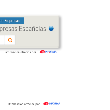
 de Empresas
mpresas Españolas
Información ofrecida por
Información ofrecida por