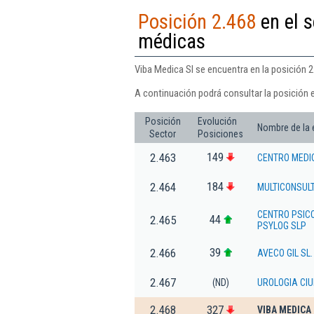
Posición 2.468
en el s
médicas
Viba Medica Sl se encuentra en la posición 
A continuación podrá consultar la posición 
Posición
Evolución
Nombre de la
Sector
Posiciones
149
2.463
CENTRO MEDI
184
2.464
MULTICONSULT
CENTRO PSIC
44
2.465
PSYLOG SLP
39
2.466
AVECO GIL SL.
2.467
(ND)
UROLOGIA CIU
2.468
327
VIBA MEDICA