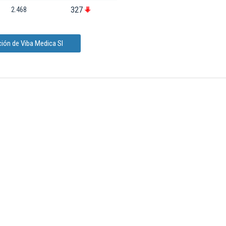
327
2.468
ión de Viba Medica Sl