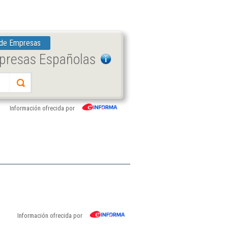
 de Empresas
mpresas Españolas
Información ofrecida por
Información ofrecida por