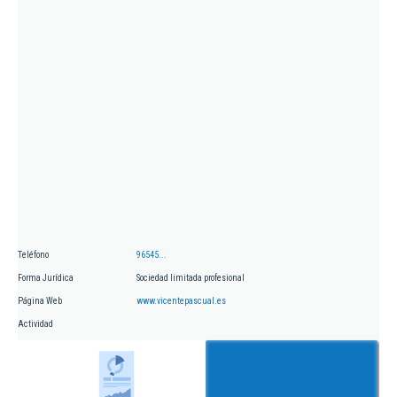
Teléfono
96545...
Forma Jurídica
Sociedad limitada profesional
Página Web
www.vicentepascual.es
Actividad