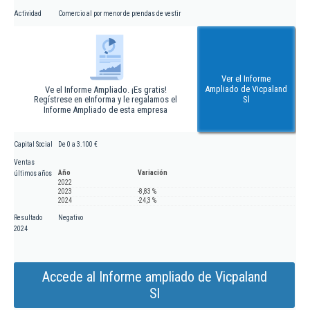
Actividad
Comercio al por menor de prendas de vestir
Ver el Informe
Ampliado de Vicpaland
Ve el Informe Ampliado. ¡Es gratis!
Regístrese en eInforma y le regalamos el
Sl
Informe Ampliado de esta empresa
Capital Social
De 0 a 3.100 €
Ventas
Año
Variación
últimos años
2022
2023
-8,83 %
2024
-24,3 %
Resultado
Negativo
2024
Accede al Informe ampliado de Vicpaland
Sl