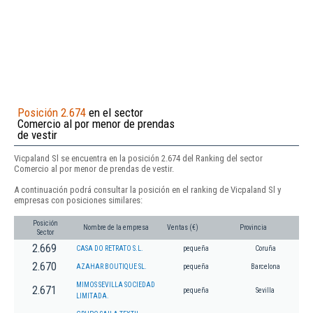
Posición 2.674
en el sector
Comercio al por menor de prendas
de vestir
Vicpaland Sl se encuentra en la posición 2.674 del Ranking del sector
Comercio al por menor de prendas de vestir.
A continuación podrá consultar la posición en el ranking de Vicpaland Sl y
empresas con posiciones similares:
Posición
Nombre de la empresa
Ventas (€)
Provincia
Sector
2.669
CASA DO RETRATO S.L.
pequeña
Coruña
2.670
AZAHAR BOUTIQUE SL.
pequeña
Barcelona
MIMOS SEVILLA SOCIEDAD
2.671
pequeña
Sevilla
LIMITADA.