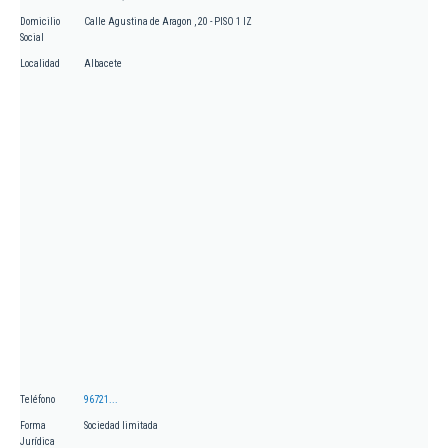
Domicilio
Calle Agustina de Aragon , 20 - PISO 1 IZ
Social
Localidad
Albacete
Teléfono
96721...
Forma
Sociedad limitada
Jurídica