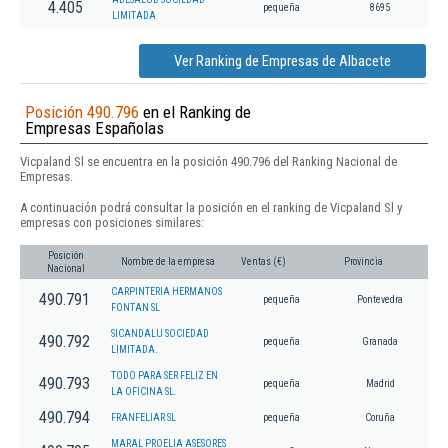
4.405
pequeña
8695
LIMITADA
Ver Ranking de Empresas de Albacete
Posición 490.796
en el Ranking de
Empresas Españolas
Vicpaland Sl se encuentra en la posición 490.796 del Ranking Nacional de
Empresas.
A continuación podrá consultar la posición en el ranking de Vicpaland Sl y
empresas con posiciones similares:
Posición
Nombre de la empresa
Ventas (€)
Provincia
Nacional
CARPINTERIA HERMANOS
490.791
pequeña
Pontevedra
FONTAN SL
SICANDALU SOCIEDAD
490.792
pequeña
Granada
LIMITADA.
TODO PARA SER FELIZ EN
490.793
pequeña
Madrid
LA OFICINA SL.
490.794
FRANFELIAR SL
pequeña
Coruña
MARAL PROELIA ASESORES