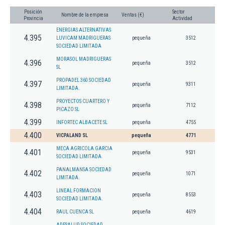
Posición
Sector
Nombre de la empresa
Ventas (€)
Provincia
Actividad
ENERGIAS ALTERNATIVAS
4.395
LUVICAM MADRIGUERAS
pequeña
3512
SOCIEDAD LIMITADA
MORASOL MADRIGUERAS
4.396
pequeña
3512
SL
PROPADEL 360 SOCIEDAD
4.397
pequeña
9311
LIMITADA.
PROYECTOS CUARTERO Y
4.398
pequeña
7112
PICAZO SL
4.399
INFORTEC ALBACETE SL
pequeña
4755
4.400
VICPALAND SL
pequeña
4771
MECA AGRICOLA GARCIA
4.401
pequeña
9531
SOCIEDAD LIMITADA.
PANALMANSA SOCIEDAD
4.402
pequeña
1071
LIMITADA.
LINEAL FORMACION
4.403
pequeña
8553
SOCIEDAD LIMITADA.
4.404
RAUL CUENCA SL
pequeña
4619
ADESALUD SOCIEDAD