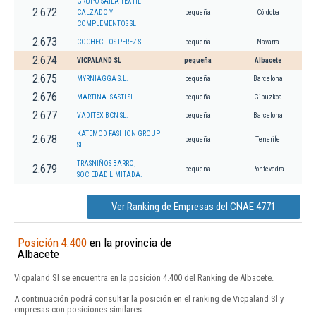
GRUPO SAILA TEXTIL
2.672
CALZADO Y
pequeña
Córdoba
COMPLEMENTOS SL
2.673
COCHECITOS PEREZ SL
pequeña
Navarra
2.674
VICPALAND SL
pequeña
Albacete
2.675
MYRNIAGGA S.L.
pequeña
Barcelona
2.676
MARTINA-ISASTI SL
pequeña
Gipuzkoa
2.677
VADITEX BCN SL.
pequeña
Barcelona
KATEMOD FASHION GROUP
2.678
pequeña
Tenerife
SL.
TRASNIÑOS BARRO,
2.679
pequeña
Pontevedra
SOCIEDAD LIMITADA.
Ver Ranking de Empresas del CNAE 4771
Posición 4.400
en la provincia de
Albacete
Vicpaland Sl se encuentra en la posición 4.400 del Ranking de Albacete.
A continuación podrá consultar la posición en el ranking de Vicpaland Sl y
empresas con posiciones similares: