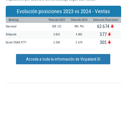
Evolución posiciones 2023 vs 2024 - Ventas
Ranking
Posición 2023
Posición 2024
Evolución Posiciones
62.674
Nacional
428.122
490.796
577
Albacete
3.823
4.400
305
Sector CNAE 4771
2.369
2.674
Acceda a toda la información de Vicpaland Sl