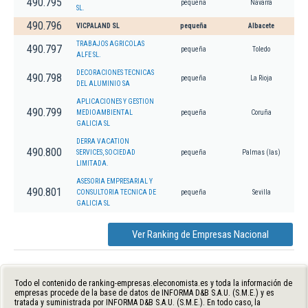
490.795
pequeña
Navarra
SL.
490.796
VICPALAND SL
pequeña
Albacete
TRABAJOS AGRICOLAS
490.797
pequeña
Toledo
ALFE SL.
DECORACIONES TECNICAS
490.798
pequeña
La Rioja
DEL ALUMINIO SA
APLICACIONES Y GESTION
490.799
MEDIOAMBIENTAL
pequeña
Coruña
GALICIA SL
DERRA VACATION
490.800
SERVICES, SOCIEDAD
pequeña
Palmas (las)
LIMITADA.
ASESORIA EMPRESARIAL Y
490.801
CONSULTORIA TECNICA DE
pequeña
Sevilla
GALICIA SL
Ver Ranking de Empresas Nacional
Todo el contenido de ranking-empresas.eleconomista.es y toda la información de
empresas procede de la base de datos de INFORMA D&B S.A.U. (S.M.E.) y es
tratada y suministrada por INFORMA D&B S.A.U. (S.M.E.). En todo caso, la