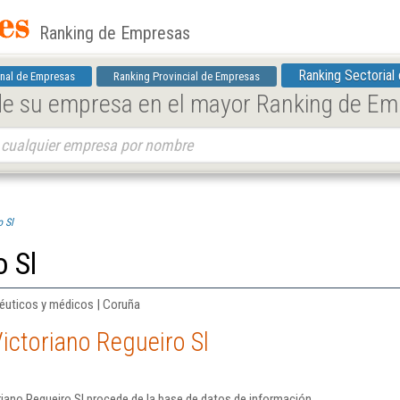
Ranking de Empresas
Ranking Sectorial
nal de Empresas
Ranking Provincial de Empresas
 de su empresa en el mayor Ranking de E
o Sl
o Sl
éuticos y médicos | Coruña
ictoriano Regueiro Sl
iano Regueiro Sl procede de la base de datos de información