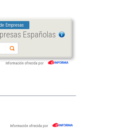
 de Empresas
mpresas Españolas
Información ofrecida por
Información ofrecida por