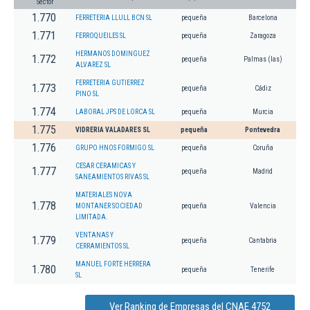
Sector
1.770
FERRETERIA LLULL BCN SL
pequeña
Barcelona
1.771
FERROQUEILES SL
pequeña
Zaragoza
HERMANOS DOMINGUEZ
1.772
pequeña
Palmas (las)
ALVAREZ SL
FERRETERIA GUTIERREZ
1.773
pequeña
Cádiz
PINO SL
1.774
LABORAL JPS DE LORCA SL
pequeña
Murcia
1.775
VIDRERIA VALADARES SL
pequeña
Pontevedra
1.776
GRUPO HNOS FORMIGO SL
pequeña
Coruña
CESAR CERAMICAS Y
1.777
pequeña
Madrid
SANEAMIENTOS RIVAS SL
MATERIALES NOVA
1.778
MONTANER SOCIEDAD
pequeña
Valencia
LIMITADA.
VENTANAS Y
1.779
pequeña
Cantabria
CERRAMIENTOS SL
MANUEL FORTE HERRERA
1.780
pequeña
Tenerife
SL
Ver Ranking de Empresas del CNAE 4752