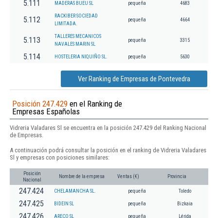
5.111
MADERAS BUEU SL
pequeña
4683
RACKIBER SOCIEDAD
5.112
pequeña
4664
LIMITADA.
TALLERES MECANICOS
5.113
pequeña
3315
NAVALES MARIN SL
5.114
HOSTELERIA NIQUIÑO SL.
pequeña
5630
Ver Ranking de Empresas de Pontevedra
Posición 247.429
en el Ranking de
Empresas Españolas
Vidreria Valadares Sl se encuentra en la posición 247.429 del Ranking Nacional
de Empresas.
A continuación podrá consultar la posición en el ranking de Vidreria Valadares
Sl y empresas con posiciones similares:
Posición
Nombre de la empresa
Ventas (€)
Provincia
Nacional
247.424
CHELAMANCHA SL.
pequeña
Toledo
247.425
BIDEIN SL
pequeña
Bizkaia
247.426
ARECO SL
pequeña
Lérida