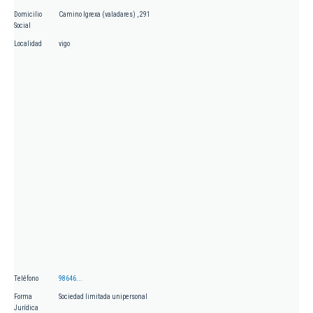
Domicilio
Camino Igrexa (valadares) , 291
Social
Localidad
vigo
Teléfono
98646...
Forma
Sociedad limitada unipersonal
Jurídica