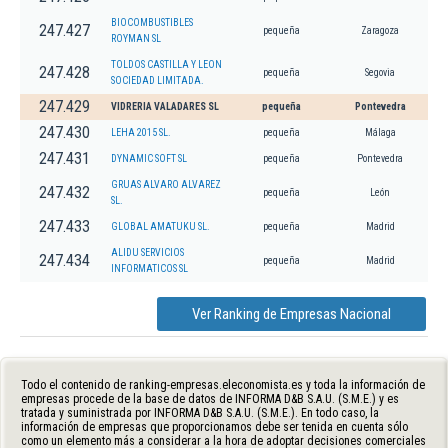
BIOCOMBUSTIBLES
247.427
pequeña
Zaragoza
ROYMAN SL
TOLDOS CASTILLA Y LEON
247.428
pequeña
Segovia
SOCIEDAD LIMITADA.
247.429
VIDRERIA VALADARES SL
pequeña
Pontevedra
247.430
LEHA 2015 SL.
pequeña
Málaga
247.431
DYNAMIC SOFT SL
pequeña
Pontevedra
GRUAS ALVARO ALVAREZ
247.432
pequeña
León
SL.
247.433
GLOBAL AMATUKU SL.
pequeña
Madrid
ALIDU SERVICIOS
247.434
pequeña
Madrid
INFORMATICOS SL
Ver Ranking de Empresas Nacional
Todo el contenido de ranking-empresas.eleconomista.es y toda la información de
empresas procede de la base de datos de INFORMA D&B S.A.U. (S.M.E.) y es
tratada y suministrada por INFORMA D&B S.A.U. (S.M.E.). En todo caso, la
información de empresas que proporcionamos debe ser tenida en cuenta sólo
como un elemento más a considerar a la hora de adoptar decisiones comerciales