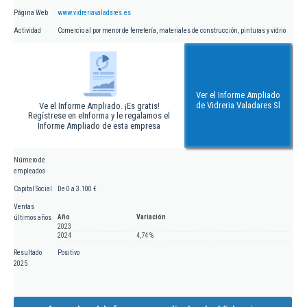
Página Web
www.vidreriavaladares.es
Actividad
Comercio al por menor de ferretería, materiales de construcción, pinturas y vidrio
Ver el Informe Ampliado
de Vidreria Valadares Sl
Ve el Informe Ampliado. ¡Es gratis!
Regístrese en eInforma y le regalamos el
Informe Ampliado de esta empresa
Número de
empleados
Capital Social
De 0 a 3.100 €
Ventas
Año
Variación
últimos años
2023
2024
4,74 %
Resultado
Positivo
2025