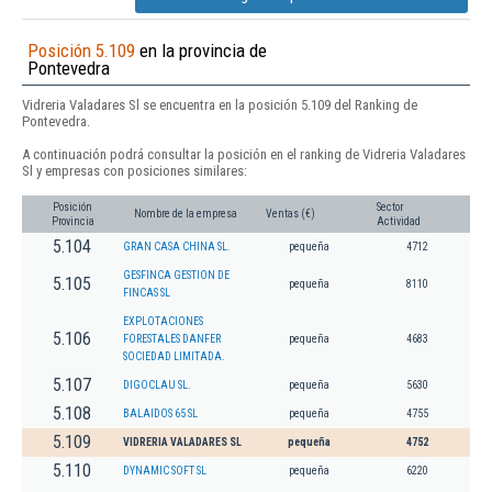
Posición 5.109
en la provincia de
Pontevedra
Vidreria Valadares Sl se encuentra en la posición 5.109 del Ranking de
Pontevedra.
A continuación podrá consultar la posición en el ranking de Vidreria Valadares
Sl y empresas con posiciones similares:
Posición
Sector
Nombre de la empresa
Ventas (€)
Provincia
Actividad
5.104
GRAN CASA CHINA SL.
pequeña
4712
GESFINCA GESTION DE
5.105
pequeña
8110
FINCAS SL
EXPLOTACIONES
5.106
FORESTALES DANFER
pequeña
4683
SOCIEDAD LIMITADA.
5.107
DIGOCLAU SL.
pequeña
5630
5.108
BALAIDOS 65 SL
pequeña
4755
5.109
VIDRERIA VALADARES SL
pequeña
4752
5.110
DYNAMIC SOFT SL
pequeña
6220