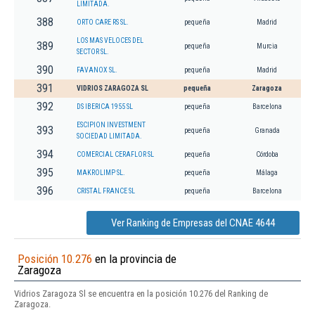
LIMITADA.
388
ORTO CARE RS SL.
pequeña
Madrid
LOS MAS VELOCES DEL
389
pequeña
Murcia
SECTOR SL.
390
FAVANOX SL.
pequeña
Madrid
391
VIDRIOS ZARAGOZA SL
pequeña
Zaragoza
392
DS IBERICA 1955 SL
pequeña
Barcelona
ESCIPION INVESTMENT
393
pequeña
Granada
SOCIEDAD LIMITADA.
394
COMERCIAL CERAFLOR SL
pequeña
Córdoba
395
MAKROLIMP SL.
pequeña
Málaga
396
CRISTAL FRANCE SL
pequeña
Barcelona
Ver Ranking de Empresas del CNAE 4644
Posición 10.276
en la provincia de
Zaragoza
Vidrios Zaragoza Sl se encuentra en la posición 10.276 del Ranking de
Zaragoza.