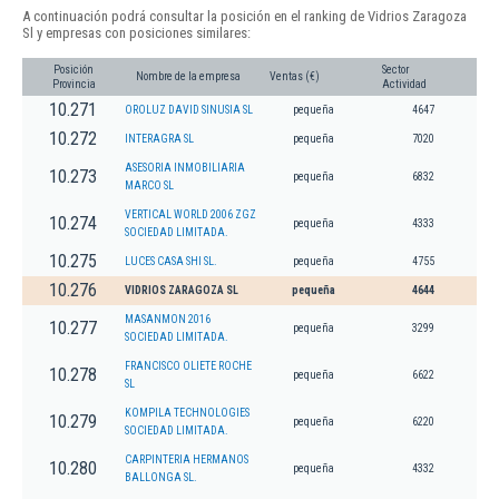
A continuación podrá consultar la posición en el ranking de Vidrios Zaragoza
Sl y empresas con posiciones similares:
Posición
Sector
Nombre de la empresa
Ventas (€)
Provincia
Actividad
10.271
OROLUZ DAVID SINUSIA SL
pequeña
4647
10.272
INTERAGRA SL
pequeña
7020
ASESORIA INMOBILIARIA
10.273
pequeña
6832
MARCO SL
VERTICAL WORLD 2006 ZGZ
10.274
pequeña
4333
SOCIEDAD LIMITADA.
10.275
LUCES CASA SHI SL.
pequeña
4755
10.276
VIDRIOS ZARAGOZA SL
pequeña
4644
MASANMON 2016
10.277
pequeña
3299
SOCIEDAD LIMITADA.
FRANCISCO OLIETE ROCHE
10.278
pequeña
6622
SL
KOMPILA TECHNOLOGIES
10.279
pequeña
6220
SOCIEDAD LIMITADA.
CARPINTERIA HERMANOS
10.280
pequeña
4332
BALLONGA SL.