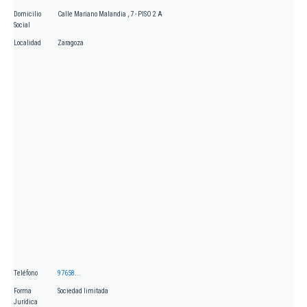
Domicilio
Calle Mariano Malandia , 7 - PISO 2 A
Social
Localidad
Zaragoza
Teléfono
97658...
Forma
Sociedad limitada
Jurídica