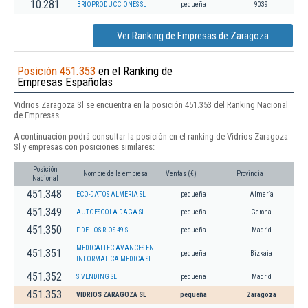
10.281
BRIOPRODUCCIONES SL
pequeña
9039
Ver Ranking de Empresas de Zaragoza
Posición 451.353
en el Ranking de
Empresas Españolas
Vidrios Zaragoza Sl se encuentra en la posición 451.353 del Ranking Nacional
de Empresas.
A continuación podrá consultar la posición en el ranking de Vidrios Zaragoza
Sl y empresas con posiciones similares:
Posición
Nombre de la empresa
Ventas (€)
Provincia
Nacional
451.348
ECO-DATOS ALMERIA SL
pequeña
Almería
451.349
AUTOESCOLA DAGA SL
pequeña
Gerona
451.350
F DE LOS RIOS 49 S.L.
pequeña
Madrid
MEDICALTEC AVANCES EN
451.351
pequeña
Bizkaia
INFORMATICA MEDICA SL
451.352
SIVENDING SL
pequeña
Madrid
451.353
VIDRIOS ZARAGOZA SL
pequeña
Zaragoza