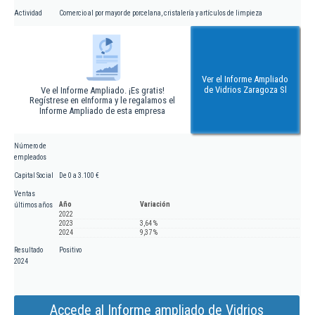
Actividad
Comercio al por mayor de porcelana, cristalería y artículos de limpieza
Ver el Informe Ampliado
de Vidrios Zaragoza Sl
Ve el Informe Ampliado. ¡Es gratis!
Regístrese en eInforma y le regalamos el
Informe Ampliado de esta empresa
Número de
empleados
Capital Social
De 0 a 3.100 €
Ventas
Año
Variación
últimos años
2022
2023
3,64 %
2024
9,37 %
Resultado
Positivo
2024
Accede al Informe ampliado de Vidrios