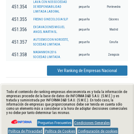
LAVA CON NOS SOCIEDAD
451.354
DE RESPONSABILIDAD
pequeña
Pontevedra
LIMITADA LABORAL
451.355
FRESNO GINECOLOGIA SLP.
pequeña
Cáceres
EXCAVACIONES MIGUEL
451.356
pequeña
Madrid
ANGEL MARTIN SL.
AUTOEMOCION NOROESTE,
451.357
pequeña
Coruña
SOCIEDAD LIMITADA.
MASANMON 2016
451.358
pequeña
Zaragoza
SOCIEDAD LIMITADA.
Ver Ranking de Empresas Nacional
Todo el contenido de ranking-empresas.eleconomista.es y toda la información de
empresas procede de la base de datos de INFORMA D&B S.A.U. (S.M.E.) y es
tratada y suministrada por INFORMA D&B S.A.U. (S.M.E.). En todo caso, la
información de empresas que proporcionamos debe ser tenida en cuenta sólo
como un elemento más a considerar a la hora de adoptar decisiones comerciales
y no debe por tanto determinar las mismas.
Preguntas Frecuentes
Condiciones Generales
Política de Privacidad
Política de Cookies
Configuración de cookies