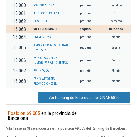
15.060
ROSTOMATIC SA
pequeña
Barcelona
15.061
AUS LOGISTIC CENTER SL
pequeña
Lérida
15.062
COSO 66 SL
pequeña
Zaragoza
15.063
VILA TRESERRA SL
pequeña
Barcelona
15.064
LAGAIMO 2 SL
pequeña
Madrid
ARRAYAN RENT SOCIEDAD
15.065
pequeña
Sevilla
LIMITADA.
EXPLOTACION DE
15.066
pequeña
Coruña
INMOBLES E ALUGUERES SL
15.067
EMUNFA SA
pequeña
Madrid
FENIX ALTORRES
15.068
pequeña
Madrid
PROMOCIONES SL.
Ver Ranking de Empresas del CNAE 6820
Posición 69.085
en la provincia de
Barcelona
Vila Treserra Sl se encuentra en la posición 69.085 del Ranking de Barcelona.