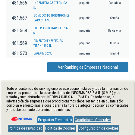
481.566
INGENIERIA GEOTECNICA
pequeña
Cantabria
SL
BOMBEOS DE HORMIGONES
481.567
pequeña
Coruña
LARACHA SL
LOTERIA 3 DE BARCELONA
481.568
pequeña
Barcelona
SL.
PIMENTON Y ESPECIAS
481.569
pequeña
Murcia
TITAN 1890 SL.
481.570
LAGAIMO 2 SL
pequeña
Madrid
Ver Ranking de Empresas Nacional
Todo el contenido de ranking-empresas.eleconomista.es y toda la información de
empresas procede de la base de datos de INFORMA D&B S.A.U. (S.M.E.) y es
tratada y suministrada por INFORMA D&B S.A.U. (S.M.E.). En todo caso, la
información de empresas que proporcionamos debe ser tenida en cuenta sólo
como un elemento más a considerar a la hora de adoptar decisiones comerciales
y no debe por tanto determinar las mismas.
Preguntas Frecuentes
Condiciones Generales
Política de Privacidad
Política de Cookies
Configuración de cookies