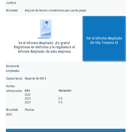
Jurídica
Actividad
Alquiler de bienes inmobiliarios por cuenta propia
Ver el Informe Ampliado
de Vila Treserra Sl
Ve el Informe Ampliado. ¡Es gratis!
Regístrese en eInforma y le regalamos el
Informe Ampliado de esta empresa
Número de
empleados
Capital Social
Mayor de 60.000 €
Ventas
Año
Variación
últimos años
2022
2023
0 %
2024
0 %
Resultado
Positivo
2024