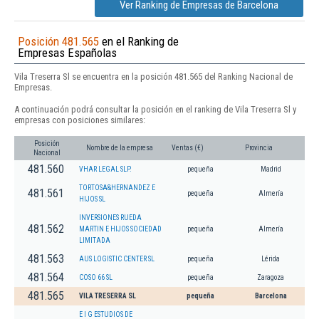
Ver Ranking de Empresas de Barcelona
Posición 481.565
en el Ranking de
Empresas Españolas
Vila Treserra Sl se encuentra en la posición 481.565 del Ranking Nacional de
Empresas.
A continuación podrá consultar la posición en el ranking de Vila Treserra Sl y
empresas con posiciones similares:
Posición
Nombre de la empresa
Ventas (€)
Provincia
Nacional
481.560
VHAR LEGAL SLP.
pequeña
Madrid
TORTOSA&HERNANDEZ E
481.561
pequeña
Almería
HIJOS SL
INVERSIONES RUEDA
481.562
MARTIN E HIJOS SOCIEDAD
pequeña
Almería
LIMITADA
481.563
AUS LOGISTIC CENTER SL
pequeña
Lérida
481.564
COSO 66 SL
pequeña
Zaragoza
481.565
VILA TRESERRA SL
pequeña
Barcelona
E I G ESTUDIOS DE