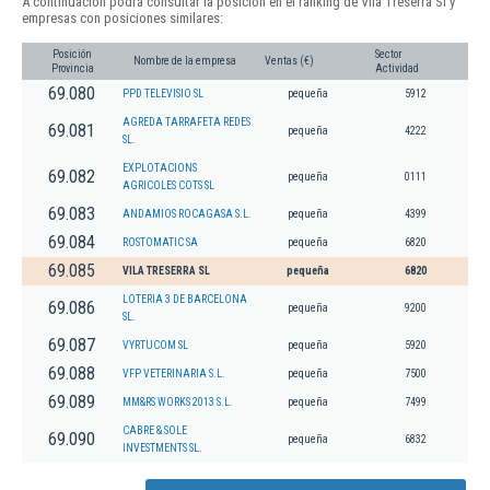
A continuación podrá consultar la posición en el ranking de Vila Treserra Sl y
empresas con posiciones similares:
Posición
Sector
Nombre de la empresa
Ventas (€)
Provincia
Actividad
69.080
PPD TELEVISIO SL
pequeña
5912
AGREDA TARRAFETA REDES
69.081
pequeña
4222
SL.
EXPLOTACIONS
69.082
pequeña
0111
AGRICOLES COTS SL
69.083
ANDAMIOS ROCAGASA S.L.
pequeña
4399
69.084
ROSTOMATIC SA
pequeña
6820
69.085
VILA TRESERRA SL
pequeña
6820
LOTERIA 3 DE BARCELONA
69.086
pequeña
9200
SL.
69.087
VYRTUCOM SL
pequeña
5920
69.088
VFP VETERINARIA S.L.
pequeña
7500
69.089
MM&RS WORKS 2013 S.L.
pequeña
7499
CABRE & SOLE
69.090
pequeña
6832
INVESTMENTS SL.