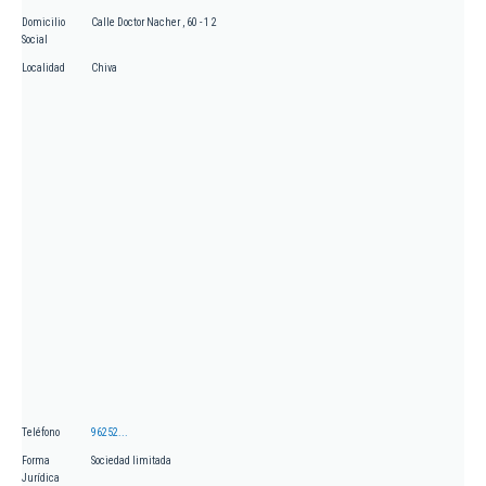
Domicilio
Calle Doctor Nacher , 60 - 1 2
Social
Localidad
Chiva
Teléfono
96252...
Forma
Sociedad limitada
Jurídica