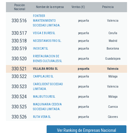
Posición
Nombre de la empresa
Ventas (€)
Provincia
Nacional
FONTBER
330.516
MANTENIMIENTO
pequeña
Valencia
SOCIEDAD LIMITADA.
330.517
VEIGA E BURES SL
pequeña
Coruña
330.518
NECESITAMOS FRIO SL.
pequeña
Madrid
330.519
INOXCAT SL
pequeña
Barcelona
R RESTAURACION DE
330.520
pequeña
Guadalajara
BIENES CULTURALES SL
330.521
VILLALBA MORA SL
pequeña
Valencia
330.522
CARPILAURO SL
pequeña
Málaga
CARCLIDENT SOCIEDAD
330.523
pequeña
Valencia
LIMITADA.
330.524
MALIBUTOURS SL
pequeña
Málaga
MAQUINARIA CEDEVA
330.525
pequeña
Cuenca
SOCIEDAD LIMITADA.
330.526
RUTA VERA SL
pequeña
Cáceres
Ver Ranking de Empresas Nacional