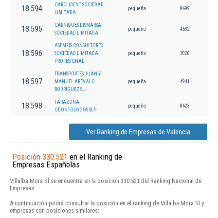
CARCLIDENT SOCIEDAD
18.594
pequeña
8699
LIMITADA.
CARNIQUES DISMARSA
18.595
pequeña
4632
SOCIEDAD LIMITADA.
ASEMFIS CONSULTORES
18.596
SOCIEDAD LIMITADA
pequeña
7020
PROFESIONAL
TRANSPORTES JUAN Y
18.597
MANUEL AREVALO
pequeña
4941
RODRIGUEZ SL
TARAZONA
18.598
pequeña
8623
ODONTOLOGOS SLP
Ver Ranking de Empresas de Valencia
Posición 330.521
en el Ranking de
Empresas Españolas
Villalba Mora Sl se encuentra en la posición 330.521 del Ranking Nacional de
Empresas.
A continuación podrá consultar la posición en el ranking de Villalba Mora Sl y
empresas con posiciones similares: