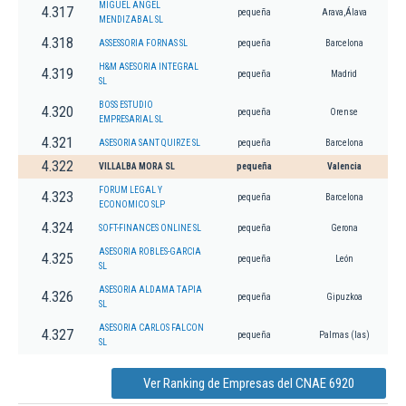
MIGUEL ANGEL
4.317
pequeña
Arava,Álava
MENDIZABAL SL
4.318
ASSESSORIA FORNAS SL
pequeña
Barcelona
H&M ASESORIA INTEGRAL
4.319
pequeña
Madrid
SL
BOSS ESTUDIO
4.320
pequeña
Orense
EMPRESARIAL SL
4.321
ASESORIA SANT QUIRZE SL
pequeña
Barcelona
4.322
VILLALBA MORA SL
pequeña
Valencia
FORUM LEGAL Y
4.323
pequeña
Barcelona
ECONOMICO SLP
4.324
SOFT-FINANCES ONLINE SL
pequeña
Gerona
ASESORIA ROBLES-GARCIA
4.325
pequeña
León
SL
ASESORIA ALDAMA TAPIA
4.326
pequeña
Gipuzkoa
SL
ASESORIA CARLOS FALCON
4.327
pequeña
Palmas (las)
SL
Ver Ranking de Empresas del CNAE 6920