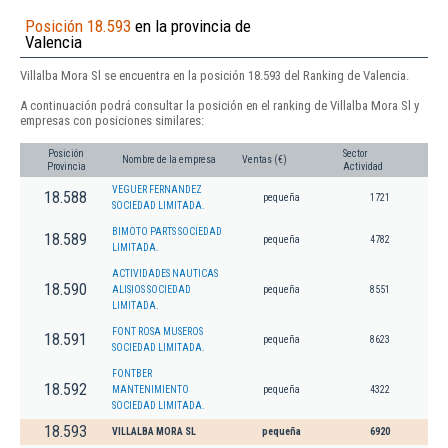
Posición 18.593
en la provincia de
Valencia
Villalba Mora Sl se encuentra en la posición 18.593 del Ranking de Valencia.
A continuación podrá consultar la posición en el ranking de Villalba Mora Sl y
empresas con posiciones similares:
Posición
Sector
Nombre de la empresa
Ventas (€)
Provincia
Actividad
VEGUER FERNANDEZ
18.588
pequeña
1721
SOCIEDAD LIMITADA.
BIMOTO PARTS SOCIEDAD
18.589
pequeña
4782
LIMITADA.
ACTIVIDADES NAUTICAS
18.590
ALISIOS SOCIEDAD
pequeña
8551
LIMITADA.
FONT ROSA MUSEROS
18.591
pequeña
8623
SOCIEDAD LIMITADA.
FONTBER
18.592
MANTENIMIENTO
pequeña
4322
SOCIEDAD LIMITADA.
18.593
VILLALBA MORA SL
pequeña
6920