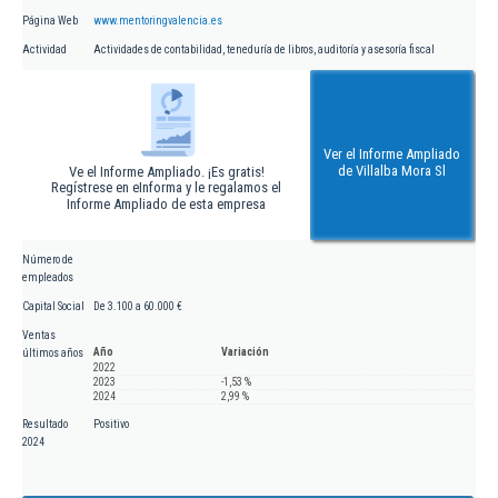
Página Web
www.mentoringvalencia.es
Actividad
Actividades de contabilidad, teneduría de libros, auditoría y asesoría fiscal
Ver el Informe Ampliado
de Villalba Mora Sl
Ve el Informe Ampliado. ¡Es gratis!
Regístrese en eInforma y le regalamos el
Informe Ampliado de esta empresa
Número de
empleados
Capital Social
De 3.100 a 60.000 €
Ventas
Año
Variación
últimos años
2022
2023
-1,53 %
2024
2,99 %
Resultado
Positivo
2024