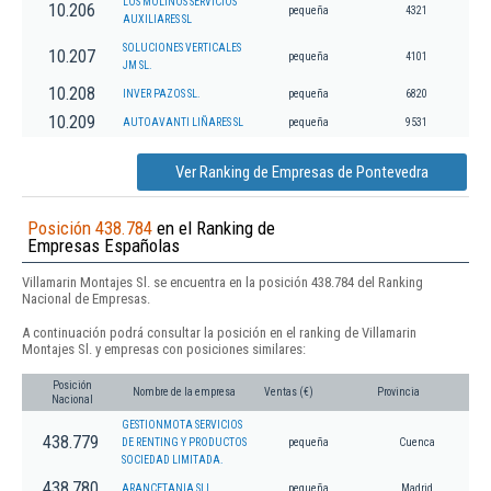
LOS MOLINOS SERVICIOS
10.206
pequeña
4321
AUXILIARES SL
SOLUCIONES VERTICALES
10.207
pequeña
4101
JM SL.
10.208
INVER PAZOS SL.
pequeña
6820
10.209
AUTOAVANTI LIÑARES SL
pequeña
9531
Ver Ranking de Empresas de Pontevedra
Posición 438.784
en el Ranking de
Empresas Españolas
Villamarin Montajes Sl. se encuentra en la posición 438.784 del Ranking
Nacional de Empresas.
A continuación podrá consultar la posición en el ranking de Villamarin
Montajes Sl. y empresas con posiciones similares:
Posición
Nombre de la empresa
Ventas (€)
Provincia
Nacional
GESTIONMOTA SERVICIOS
438.779
DE RENTING Y PRODUCTOS
pequeña
Cuenca
SOCIEDAD LIMITADA.
438.780
ARANCETANIA SLL
pequeña
Madrid