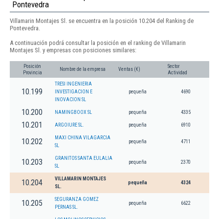
Pontevedra
Villamarin Montajes Sl. se encuentra en la posición 10.204 del Ranking de
Pontevedra.
A continuación podrá consultar la posición en el ranking de Villamarin
Montajes Sl. y empresas con posiciones similares:
Posición
Sector
Nombre de la empresa
Ventas (€)
Provincia
Actividad
TRESI INGENIERIA
10.199
INVESTIGACION E
pequeña
4690
INOVACION SL
10.200
NAMINGBOOX SL
pequeña
4335
10.201
ARGOIURE SL.
pequeña
6910
MAXI CHINA VILAGARCIA
10.202
pequeña
4711
SL
GRANITOS SANTA EULALIA
10.203
pequeña
2370
SL
VILLAMARIN MONTAJES
10.204
pequeña
4324
SL.
SEGURANZA GOMEZ
10.205
pequeña
6622
PERNAS SL.