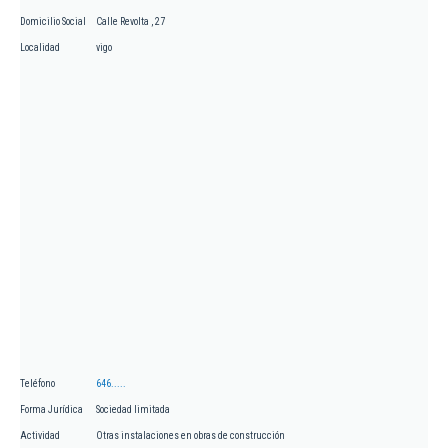
Domicilio Social
Calle Revolta , 27
Localidad
vigo
Teléfono
646.....
Forma Jurídica
Sociedad limitada
Actividad
Otras instalaciones en obras de construcción