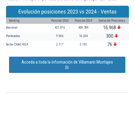
Evolución posiciones 2023 vs 2024 - Ventas
Ranking
Posición 2023
Posición 2024
Evolución Posiciones
16.968
Nacional
421.816
438.784
300
Pontevedra
9.904
10.204
76
Sector CNAE 4324
2.117
2.193
Acceda a toda la información de Villamarin Montajes
Sl.