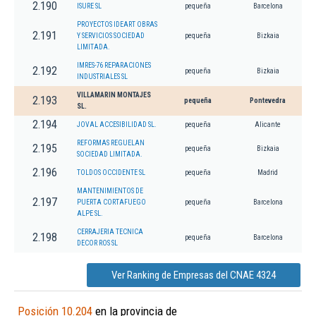
2.190
ISURE SL
pequeña
Barcelona
PROYECTOS IDEART OBRAS
2.191
Y SERVICIOS SOCIEDAD
pequeña
Bizkaia
LIMITADA.
IMRES-76 REPARACIONES
2.192
pequeña
Bizkaia
INDUSTRIALES SL
VILLAMARIN MONTAJES
2.193
pequeña
Pontevedra
SL.
2.194
JOVAL ACCESIBILIDAD SL.
pequeña
Alicante
REFORMAS REGUELAN
2.195
pequeña
Bizkaia
SOCIEDAD LIMITADA.
2.196
TOLDOS OCCIDENTE SL
pequeña
Madrid
MANTENIMIENTOS DE
2.197
PUERTA CORTAFUEGO
pequeña
Barcelona
ALPE SL.
CERRAJERIA TECNICA
2.198
pequeña
Barcelona
DECOR ROS SL
Ver Ranking de Empresas del CNAE 4324
Posición 10.204
en la provincia de