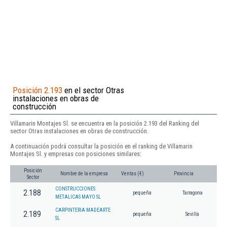
Posición 2.193
en el sector Otras
instalaciones en obras de
construcción
Villamarin Montajes Sl. se encuentra en la posición 2.193 del Ranking del
sector Otras instalaciones en obras de construcción.
A continuación podrá consultar la posición en el ranking de Villamarin
Montajes Sl. y empresas con posiciones similares:
Posición
Nombre de la empresa
Ventas (€)
Provincia
Sector
CONSTRUCCIONES
2.188
pequeña
Tarragona
METALICAS MAYO SL
CARPINTERIA MADEARTE
2.189
pequeña
Sevilla
SL