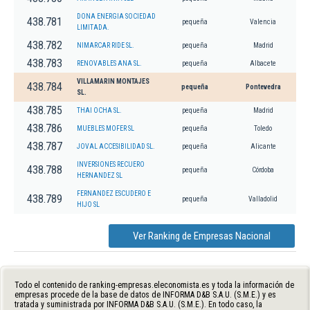
DONA ENERGIA SOCIEDAD
438.781
pequeña
Valencia
LIMITADA.
438.782
NIMARCAR RIDE SL.
pequeña
Madrid
438.783
RENOVABLES ANA SL.
pequeña
Albacete
VILLAMARIN MONTAJES
438.784
pequeña
Pontevedra
SL.
438.785
THAI OCHA SL.
pequeña
Madrid
438.786
MUEBLES MOFER SL
pequeña
Toledo
438.787
JOVAL ACCESIBILIDAD SL.
pequeña
Alicante
INVERSIONES RECUERO
438.788
pequeña
Córdoba
HERNANDEZ SL
FERNANDEZ ESCUDERO E
438.789
pequeña
Valladolid
HIJO SL
Ver Ranking de Empresas Nacional
Todo el contenido de ranking-empresas.eleconomista.es y toda la información de
empresas procede de la base de datos de INFORMA D&B S.A.U. (S.M.E.) y es
tratada y suministrada por INFORMA D&B S.A.U. (S.M.E.). En todo caso, la