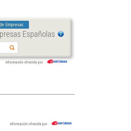
 de Empresas
mpresas Españolas
Información ofrecida por
Información ofrecida por