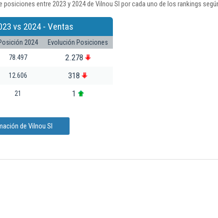
 posiciones entre 2023 y 2024 de Vilnou Sl por cada uno de los rankings segú
023 vs 2024 - Ventas
Posición 2024
Evolución Posiciones
2.278
78.497
318
12.606
1
21
mación de Vilnou Sl