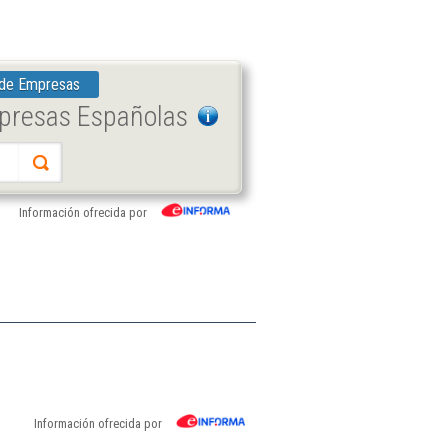
 de Empresas
mpresas Españolas
Información ofrecida por
Información ofrecida por