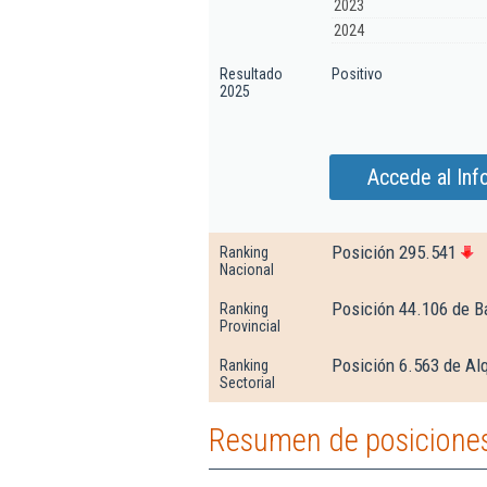
2023
2024
Resultado
Positivo
2025
Accede al Inf
Posición 295.541
Ranking
Nacional
Posición 44.106 de B
Ranking
Provincial
Posición 6.563 de Alq
Ranking
Sectorial
Resumen de posiciones