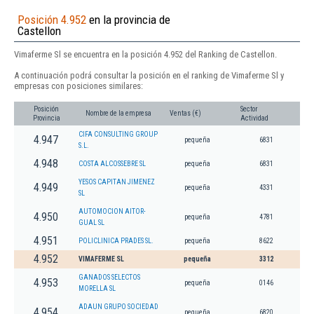
Posición 4.952
en la provincia de
Castellon
Vimaferme Sl se encuentra en la posición 4.952 del Ranking de Castellon.
A continuación podrá consultar la posición en el ranking de Vimaferme Sl y
empresas con posiciones similares:
Posición
Sector
Nombre de la empresa
Ventas (€)
Provincia
Actividad
CIFA CONSULTING GROUP
4.947
pequeña
6831
S.L.
4.948
COSTA ALCOSSEBRE SL
pequeña
6831
YESOS CAPITAN JIMENEZ
4.949
pequeña
4331
SL
AUTOMOCION AITOR-
4.950
pequeña
4781
GUAL SL
4.951
POLICLINICA PRADES SL.
pequeña
8622
4.952
VIMAFERME SL
pequeña
3312
GANADOS SELECTOS
4.953
pequeña
0146
MORELLA SL
ADAUN GRUPO SOCIEDAD
4.954
pequeña
6820