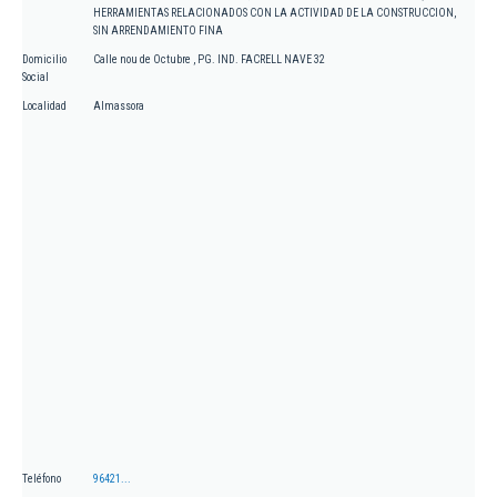
HERRAMIENTAS RELACIONADOS CON LA ACTIVIDAD DE LA CONSTRUCCION,
SIN ARRENDAMIENTO FINA
Domicilio
Calle nou de Octubre , PG. IND. FACRELL NAVE 32
Social
Localidad
Almassora
Teléfono
96421...