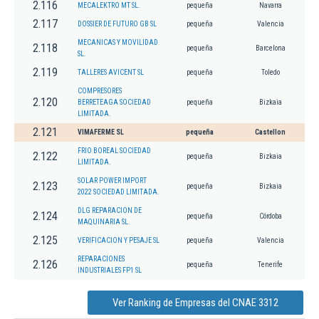
2.116
MECALEKTRO MT SL.
pequeña
Navarra
2.117
DOSSIER DE FUTURO GB SL
pequeña
Valencia
MECANICAS Y MOVILIDAD
2.118
pequeña
Barcelona
SL.
2.119
TALLERES AVICENT SL
pequeña
Toledo
COMPRESORES
2.120
BERRETEAGA SOCIEDAD
pequeña
Bizkaia
LIMITADA.
2.121
VIMAFERME SL
pequeña
Castellon
FRIO BOREAL SOCIEDAD
2.122
pequeña
Bizkaia
LIMITADA.
SOLAR POWER IMPORT
2.123
pequeña
Bizkaia
2022 SOCIEDAD LIMITADA.
DLG REPARACION DE
2.124
pequeña
Córdoba
MAQUINARIA SL.
2.125
VERIFICACION Y PESAJE SL
pequeña
Valencia
REPARACIONES
2.126
pequeña
Tenerife
INDUSTRIALES FP1 SL
Ver Ranking de Empresas del CNAE 3312