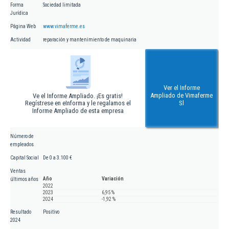
Forma
Sociedad limitada
Jurídica
Página Web
www.vimaferme.es
Actividad
reparación y mantenimiento de maquinaria
Ver el Informe
Ampliado de Vimaferme
Ve el Informe Ampliado. ¡Es gratis!
Regístrese en eInforma y le regalamos el
Sl
Informe Ampliado de esta empresa
Número de
empleados
Capital Social
De 0 a 3.100 €
Ventas
Año
Variación
últimos años
2022
2023
6,95 %
2024
-1,92 %
Resultado
Positivo
2024