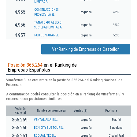
LIMITADA.
CONSTRUCCIONES
4.955
pequeña
4399
PROYECVILA SL
TANATORIO ALBERO
4.956
pequeña
9630
SOCIEDAD LIMITADA.
4.957
PUB DON JUAN SL
pequeña
5630
Ver Ranking de Empresas de Castellon
Posición 365.264
en el Ranking de
Empresas Españolas
Vimaferme Sl se encuentra en la posición 365.264 del Ranking Nacional de
Empresas.
A continuación podrá consultar la posición en el ranking de Vimaferme Sl y
empresas con posiciones similares:
Posición
Nombre de la empresa
Ventas (€)
Provincia
Nacional
365.259
VENTANAS AIR SL.
pequeña
Madrid
365.260
BCN CITY BUS TOUR SL.
pequeña
Barcelona
365.261
RC QUALITEC SLL
pequeña
Ciudad Real