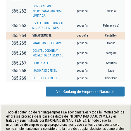
COMPRESORES
365.262
BERRETEAGA SOCIEDAD
pequeña
Bizkaia
LIMITADA.
F.V.T. AUTOMOCION XXI
365.263
pequeña
Palmas (las)
SOCIEDAD LIMITADA.
365.264
VIMAFERME SL
pequeña
Castellon
365.265
ROAD TO SUCCESS MP SL.
pequeña
Madrid
CONSTRUCCIONES Y
365.266
pequeña
Zaragoza
PROYECTOS CABRERA SL
365.267
PETRUKIA SL.
pequeña
Asturias
365.268
IRAGO ASESORES SL
pequeña
León
365.269
CLICTEL EXPORT S.L.
pequeña
Barcelona
Ver Ranking de Empresas Nacional
Todo el contenido de ranking-empresas.eleconomista.es y toda la información de
empresas procede de la base de datos de INFORMA D&B S.A.U. (S.M.E.) y es
tratada y suministrada por INFORMA D&B S.A.U. (S.M.E.). En todo caso, la
información de empresas que proporcionamos debe ser tenida en cuenta sólo
como un elemento más a considerar a la hora de adoptar decisiones comerciales