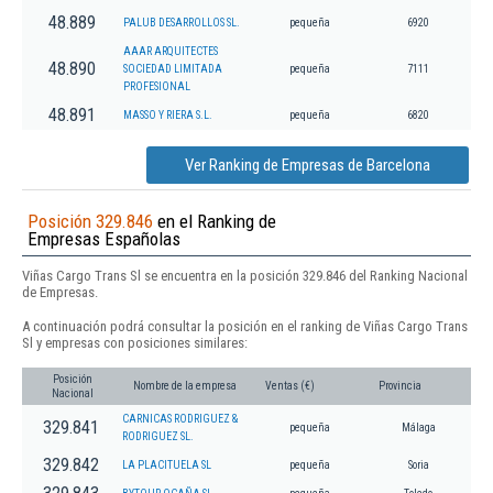
48.889
PALUB DESARROLLOS SL.
pequeña
6920
AAAR ARQUITECTES
48.890
SOCIEDAD LIMITADA
pequeña
7111
PROFESIONAL
48.891
MASSO Y RIERA S.L.
pequeña
6820
Ver Ranking de Empresas de Barcelona
Posición 329.846
en el Ranking de
Empresas Españolas
Viñas Cargo Trans Sl se encuentra en la posición 329.846 del Ranking Nacional
de Empresas.
A continuación podrá consultar la posición en el ranking de Viñas Cargo Trans
Sl y empresas con posiciones similares:
Posición
Nombre de la empresa
Ventas (€)
Provincia
Nacional
CARNICAS RODRIGUEZ &
329.841
pequeña
Málaga
RODRIGUEZ SL.
329.842
LA PLACITUELA SL
pequeña
Soria