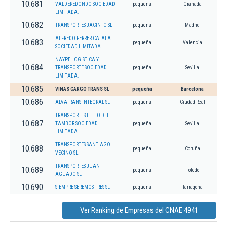
10.681
VALDEREDONDO SOCIEDAD
pequeña
Granada
LIMITADA.
10.682
TRANSPORTES JACINTO SL
pequeña
Madrid
ALFREDO FERRER CATALA
10.683
pequeña
Valencia
SOCIEDAD LIMITADA
NAYPE LOGISTICA Y
10.684
TRANSPORTE SOCIEDAD
pequeña
Sevilla
LIMITADA.
10.685
VIÑAS CARGO TRANS SL
pequeña
Barcelona
10.686
ALVATRANS INTEGRAL SL
pequeña
Ciudad Real
TRANSPORTES EL TIO DEL
10.687
TAMBOR SOCIEDAD
pequeña
Sevilla
LIMITADA.
TRANSPORTES SANTIAGO
10.688
pequeña
Coruña
VECINO SL.
TRANSPORTES JUAN
10.689
pequeña
Toledo
AGUADO SL
10.690
SIEMPRE SEREMOS TRES SL
pequeña
Tarragona
Ver Ranking de Empresas del CNAE 4941