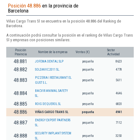
Posición 48.886
en la provincia de
Barcelona
Viñas Cargo Trans Sl se encuentra en la posición 48.886 del Ranking de
Barcelona.
A continuación podrá consultar la posición en el ranking de Viñas Cargo Trans
Sl y empresas con posiciones similares:
Posición
Sector
Nombre de la empresa
Ventas (€)
Provincia
Actividad
48.881
JOFEMA DENTAL SLP
pequeña
8623
48.882
SOLDAVIC 2011 SL.
pequeña
4778
PIZZERIA I RESTAURANT EL
48.883
pequeña
5611
GUST S.L.
BACVIR ANIMAL SAFETY
48.884
pequeña
4646
SL.
48.885
ROIG DE QUEROL SL
pequeña
6820
48.886
VIÑAS CARGO TRANS SL
pequeña
4941
ENERGY EXPERT PARTNERS
48.887
pequeña
7112
SL.
SECURITY IMPLANT SYSTEM
48.888
pequeña
3250
SL.