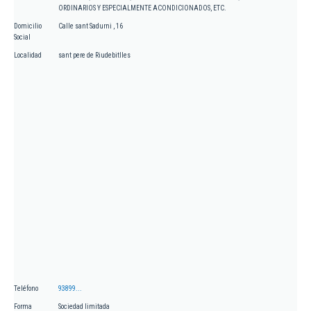
ORDINARIOS Y ESPECIALMENTE ACONDICIONADOS, ETC.
Domicilio
Calle sant Sadurni , 16
Social
Localidad
sant pere de Riudebitlles
Teléfono
93899...
Forma
Sociedad limitada