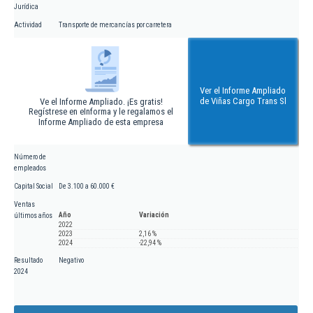
Jurídica
Actividad
Transporte de mercancías por carretera
Ver el Informe Ampliado
de Viñas Cargo Trans Sl
Ve el Informe Ampliado. ¡Es gratis!
Regístrese en eInforma y le regalamos el
Informe Ampliado de esta empresa
Número de
empleados
Capital Social
De 3.100 a 60.000 €
Ventas
Año
Variación
últimos años
2022
2023
2,16 %
2024
-22,94 %
Resultado
Negativo
2024