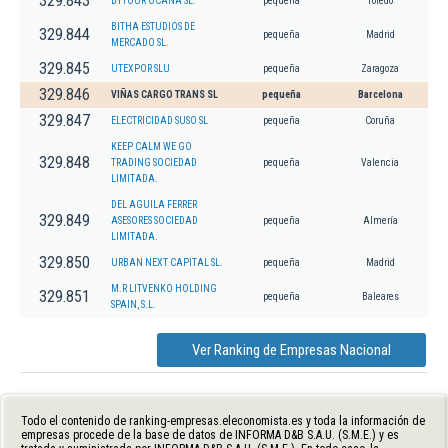
329.843
BYTOUR OCAÑA SL.
pequeña
Toledo
BITHA ESTUDIOS DE
329.844
pequeña
Madrid
MERCADO SL.
329.845
UTEXPOR SLU
pequeña
Zaragoza
329.846
VIÑAS CARGO TRANS SL
pequeña
Barcelona
329.847
ELECTRICIDAD SUSO SL
pequeña
Coruña
KEEP CALM WE GO
329.848
TRADING SOCIEDAD
pequeña
Valencia
LIMITADA.
DEL AGUILA FERRER
329.849
ASESORES SOCIEDAD
pequeña
Almería
LIMITADA.
329.850
URBAN NEXT CAPITAL SL.
pequeña
Madrid
M.R LITVENKO HOLDING
329.851
pequeña
Baleares
SPAIN, S.L.
Ver Ranking de Empresas Nacional
Todo el contenido de ranking-empresas.eleconomista.es y toda la información de
empresas procede de la base de datos de INFORMA D&B S.A.U. (S.M.E.) y es