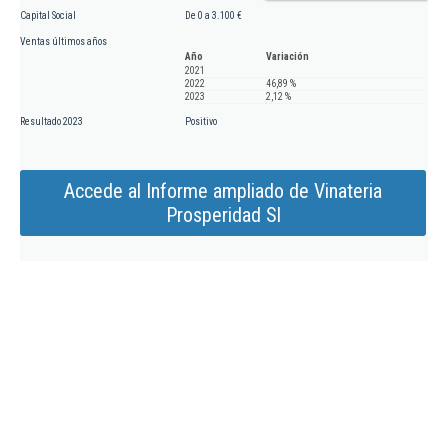
Capital Social
De 0 a 3.100 €
Ventas últimos años
Año
Variación
2021
2022
46,89 %
2023
2,12 %
Resultado 2023
Positivo
Accede al Informe ampliado de Vinateria
Prosperidad Sl