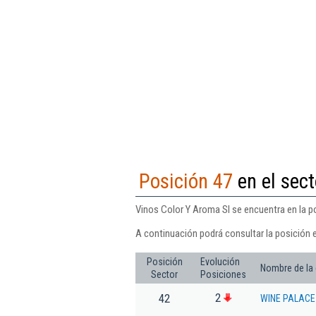
Posición 47
en el sec
Vinos Color Y Aroma Sl se encuentra en la p
A continuación podrá consultar la posición 
Posición
Evolución
Nombre de la
Sector
Posiciones
2
42
WINE PALACE