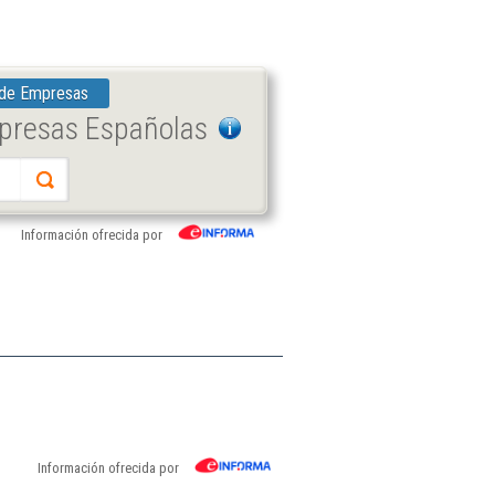
 de Empresas
mpresas Españolas
Información ofrecida por
Información ofrecida por