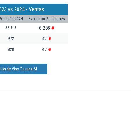
023 vs 2024 - Ventas
Posición 2024
Evolución Posiciones
6.258
82.918
42
972
47
828
ión de Vins Ciurana Sl