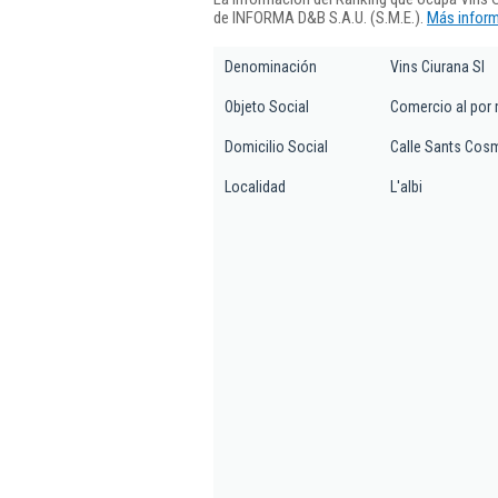
de INFORMA D&B S.A.U. (S.M.E.).
Más inform
Denominación
Vins Ciurana Sl
Objeto Social
Comercio al por 
Domicilio Social
Calle Sants Cosm
Localidad
L'albi