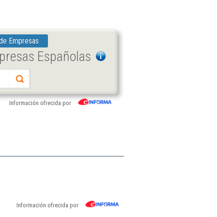
 de Empresas
mpresas Españolas
Información ofrecida por
Información ofrecida por