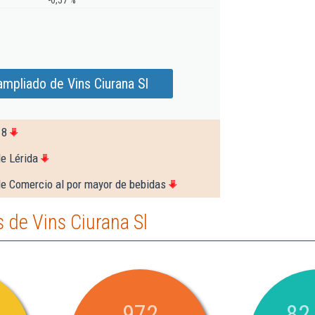
-0,57 %
ampliado de Vins Ciurana Sl
18
e Lérida
de Comercio al por mayor de bebidas
 de Vins Ciurana Sl
972
82