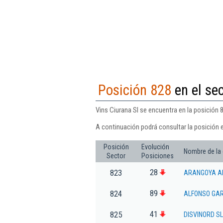
Posición 828
en el se
Vins Ciurana Sl se encuentra en la posición 
A continuación podrá consultar la posición e
Posición
Evolución
Nombre de la
Sector
Posiciones
28
823
ARANGOYA A
89
824
ALFONSO GAR
41
825
DISVINORD SL