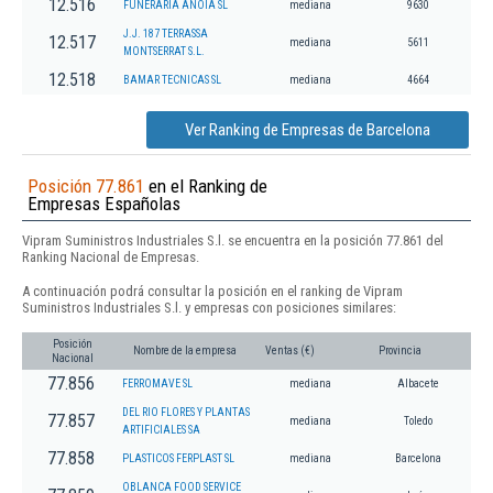
12.516
FUNERARIA ANOIA SL
mediana
9630
J.J. 187 TERRASSA
12.517
mediana
5611
MONTSERRAT S.L.
12.518
BAMAR TECNICAS SL
mediana
4664
Ver Ranking de Empresas de Barcelona
Posición 77.861
en el Ranking de
Empresas Españolas
Vipram Suministros Industriales S.l. se encuentra en la posición 77.861 del
Ranking Nacional de Empresas.
A continuación podrá consultar la posición en el ranking de Vipram
Suministros Industriales S.l. y empresas con posiciones similares:
Posición
Nombre de la empresa
Ventas (€)
Provincia
Nacional
77.856
FERROMAVE SL
mediana
Albacete
DEL RIO FLORES Y PLANTAS
77.857
mediana
Toledo
ARTIFICIALES SA
77.858
PLASTICOS FERPLAST SL
mediana
Barcelona
OBLANCA FOOD SERVICE