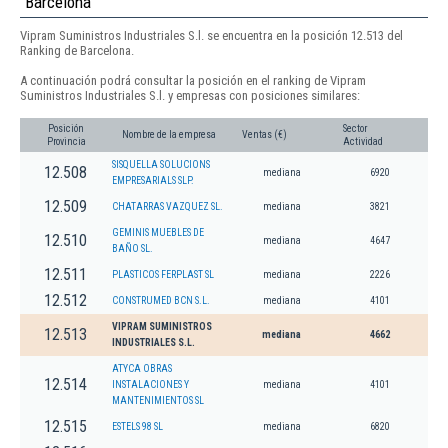
Barcelona
Vipram Suministros Industriales S.l. se encuentra en la posición 12.513 del
Ranking de Barcelona.
A continuación podrá consultar la posición en el ranking de Vipram
Suministros Industriales S.l. y empresas con posiciones similares:
Posición
Sector
Nombre de la empresa
Ventas (€)
Provincia
Actividad
SISQUELLA SOLUCIONS
12.508
mediana
6920
EMPRESARIALS SLP.
12.509
CHATARRAS VAZQUEZ SL.
mediana
3821
GEMINIS MUEBLES DE
12.510
mediana
4647
BAÑO SL.
12.511
PLASTICOS FERPLAST SL
mediana
2226
12.512
CONSTRUMED BCN S.L.
mediana
4101
VIPRAM SUMINISTROS
12.513
mediana
4662
INDUSTRIALES S.L.
ATYCA OBRAS
12.514
INSTALACIONES Y
mediana
4101
MANTENIMIENTOS SL
12.515
ESTELS 98 SL
mediana
6820