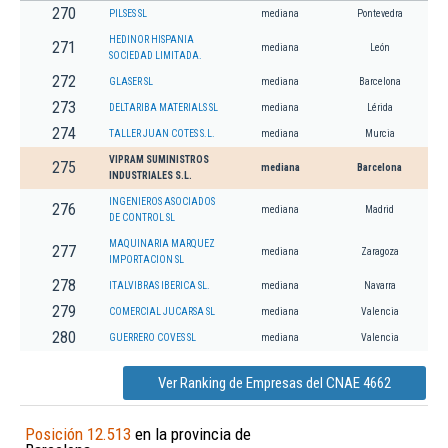
270
PILSES SL
mediana
Pontevedra
HEDINOR HISPANIA
271
mediana
León
SOCIEDAD LIMITADA.
272
GLASER SL
mediana
Barcelona
273
DELTARIBA MATERIALS SL
mediana
Lérida
274
TALLER JUAN COTES S.L.
mediana
Murcia
VIPRAM SUMINISTROS
275
mediana
Barcelona
INDUSTRIALES S.L.
INGENIEROS ASOCIADOS
276
mediana
Madrid
DE CONTROL SL
MAQUINARIA MARQUEZ
277
mediana
Zaragoza
IMPORTACION SL
278
ITALVIBRAS IBERICA SL.
mediana
Navarra
279
COMERCIAL JUCARSA SL
mediana
Valencia
280
GUERRERO COVES SL
mediana
Valencia
Ver Ranking de Empresas del CNAE 4662
Posición 12.513
en la provincia de