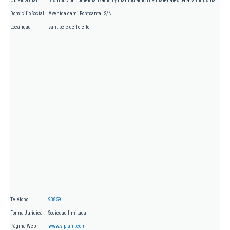
Objeto Social
Distribución comercialización y manipulación de materiales para la industria
Domicilio Social
Avenida cami Fontsanta , S/N
Localidad
sant pere de Torello
Teléfono
93859...
Forma Jurídica
Sociedad limitada
Página Web
www.vipram.com