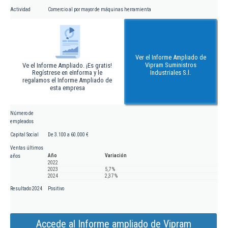
Actividad
Comercio al por mayor de máquinas herramienta
Ver el Informe Ampliado de
Vipram Suministros
Ve el Informe Ampliado. ¡Es gratis!
Regístrese en eInforma y le
Industriales S.l.
regalamos el Informe Ampliado de
esta empresa
Número de
empleados
Capital Social
De 3.100 a 60.000 €
Ventas últimos
Año
Variación
años
2022
2023
5,7 %
2024
2,37 %
Resultado 2024
Positivo
Accede al Informe ampliado de Vipram