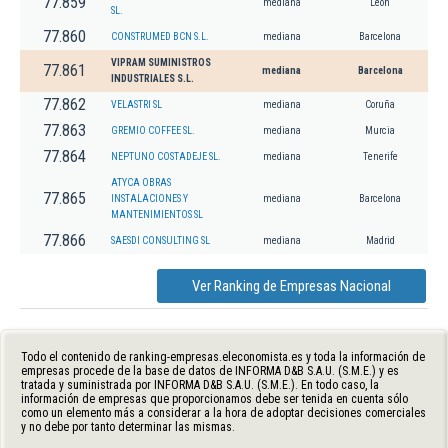
77.859
mediana
León
SL.
77.860
CONSTRUMED BCN S.L.
mediana
Barcelona
VIPRAM SUMINISTROS
77.861
mediana
Barcelona
INDUSTRIALES S.L.
77.862
VELASTRI SL
mediana
Coruña
77.863
GREMIO COFFEE SL.
mediana
Murcia
77.864
NEPTUNO COSTADEJE SL.
mediana
Tenerife
ATYCA OBRAS
77.865
INSTALACIONES Y
mediana
Barcelona
MANTENIMIENTOS SL
77.866
SAESDI CONSULTING SL
mediana
Madrid
Ver Ranking de Empresas Nacional
Todo el contenido de ranking-empresas.eleconomista.es y toda la información de
empresas procede de la base de datos de INFORMA D&B S.A.U. (S.M.E.) y es
tratada y suministrada por INFORMA D&B S.A.U. (S.M.E.). En todo caso, la
información de empresas que proporcionamos debe ser tenida en cuenta sólo
como un elemento más a considerar a la hora de adoptar decisiones comerciales
y no debe por tanto determinar las mismas.