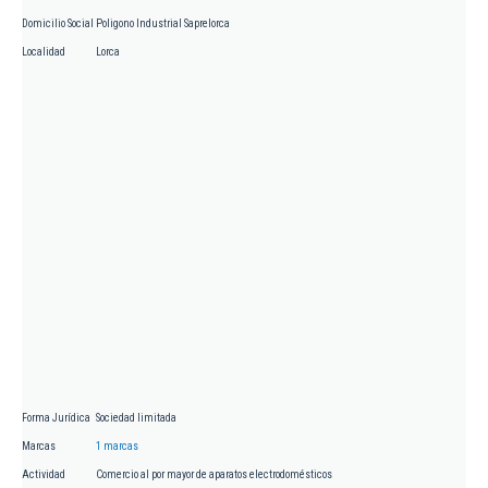
Domicilio Social
Poligono Industrial Saprelorca
Localidad
Lorca
Forma Jurídica
Sociedad limitada
Marcas
1 marcas
Actividad
Comercio al por mayor de aparatos electrodomésticos