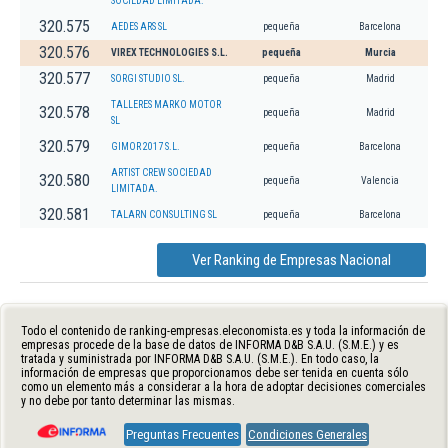
SOCIEDAD LIMITADA.
320.575
AEDES ARS SL
pequeña
Barcelona
320.576
VIREX TECHNOLOGIES S.L.
pequeña
Murcia
320.577
SORGI STUDIO SL.
pequeña
Madrid
TALLERES MARKO MOTOR
320.578
pequeña
Madrid
SL
320.579
GIMOR 2017 S.L.
pequeña
Barcelona
ARTIST CREW SOCIEDAD
320.580
pequeña
Valencia
LIMITADA.
320.581
TALARN CONSULTING SL
pequeña
Barcelona
Ver Ranking de Empresas Nacional
Todo el contenido de ranking-empresas.eleconomista.es y toda la información de
empresas procede de la base de datos de INFORMA D&B S.A.U. (S.M.E.) y es
tratada y suministrada por INFORMA D&B S.A.U. (S.M.E.). En todo caso, la
información de empresas que proporcionamos debe ser tenida en cuenta sólo
como un elemento más a considerar a la hora de adoptar decisiones comerciales
y no debe por tanto determinar las mismas.
Preguntas Frecuentes
Condiciones Generales