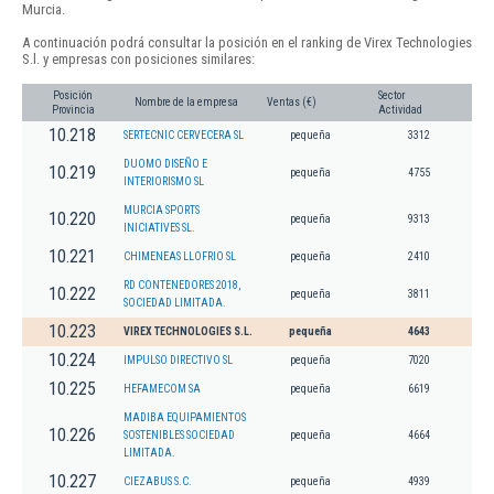
Murcia.
A continuación podrá consultar la posición en el ranking de Virex Technologies
S.l. y empresas con posiciones similares:
Posición
Sector
Nombre de la empresa
Ventas (€)
Provincia
Actividad
10.218
SERTECNIC CERVECERA SL
pequeña
3312
DUOMO DISEÑO E
10.219
pequeña
4755
INTERIORISMO SL
MURCIA SPORTS
10.220
pequeña
9313
INICIATIVES SL.
10.221
CHIMENEAS LLOFRIO SL
pequeña
2410
RD CONTENEDORES 2018,
10.222
pequeña
3811
SOCIEDAD LIMITADA.
10.223
VIREX TECHNOLOGIES S.L.
pequeña
4643
10.224
IMPULSO DIRECTIVO SL
pequeña
7020
10.225
HEFAMECOM SA
pequeña
6619
MADIBA EQUIPAMIENTOS
10.226
SOSTENIBLES SOCIEDAD
pequeña
4664
LIMITADA.
10.227
CIEZABUS S.C.
pequeña
4939