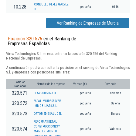
CONSUELO PEREZ GALVEZ
10.228
pequeña
0146
SL
Ver Ranking de Empresas de Murcia
Posición 320.576
en el Ranking de
Empresas Españolas
Virex Technologies S.l. se encuentra en la posición 320.576 del Ranking
Nacional de Empresas.
A continuación podrá consultar la posición en el ranking de Virex Technologies
S.l. y empresas con posiciones similares:
Posición
Nombre de la empresa
Ventas (€)
Provincia
Nacional
320.571
FLAVOUR 2023 SL.
pequeña
Baleares
ESPAI I VIURE SERVEIS
320.572
pequeña
Gerona
IMMOBILIARIS S.L.
320.573
ORTOMEDIS SALUD SL
pequeña
Burgos
REFORMAS BETAL
CONSTRUCCIONES Y
320.574
pequeña
Valencia
MANTENIMIENTO