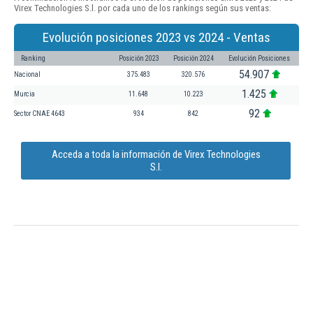
Virex Technologies S.l. por cada uno de los rankings según sus ventas:
Evolución posiciones 2023 vs 2024 - Ventas
Ranking
Posición 2023
Posición 2024
Evolución Posiciones
54.907
Nacional
375.483
320.576
1.425
Murcia
11.648
10.223
92
Sector CNAE 4643
934
842
Acceda a toda la información de Virex Technologies
S.l.