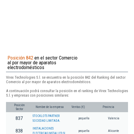
Posición 842
en el sector Comercio
al por mayor de aparatos
electrodomésticos
Virex Technologies S.l. se encuentra en la posición 842 del Ranking del sector
Comercio al por mayor de aparatos electrodomésticos.
A continuación podrá consultar la posición en el ranking de Virex Technologies
S.l. y empresas con posiciones similares:
Posición
Nombre de la empresa
Ventas (€)
Provincia
Sector
STOCKLOTS PARTNER
837
pequeña
Valencia
SOCIEDAD LIMITADA.
INSTALACIONES
838
pequeña
Alicante
ELECTRICAS INSTALLED SL.