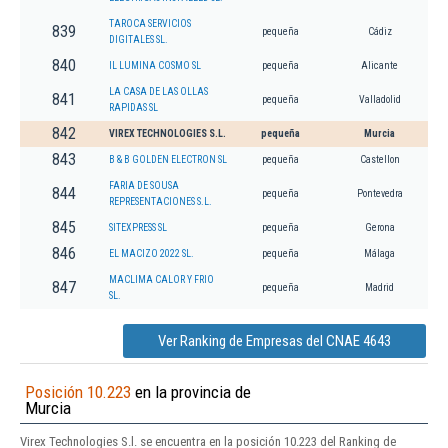
TAROCA SERVICIOS
839
pequeña
Cádiz
DIGITALES SL.
840
IL LUMINA COSMO SL
pequeña
Alicante
LA CASA DE LAS OLLAS
841
pequeña
Valladolid
RAPIDAS SL
842
VIREX TECHNOLOGIES S.L.
pequeña
Murcia
843
B & B GOLDEN ELECTRON SL
pequeña
Castellon
FARIA DE SOUSA
844
pequeña
Pontevedra
REPRESENTACIONES S.L.
845
SITEXPRESS SL
pequeña
Gerona
846
EL MACIZO 2022 SL.
pequeña
Málaga
MACLIMA CALOR Y FRIO
847
pequeña
Madrid
SL.
Ver Ranking de Empresas del CNAE 4643
Posición 10.223
en la provincia de
Murcia
Virex Technologies S.l. se encuentra en la posición 10.223 del Ranking de