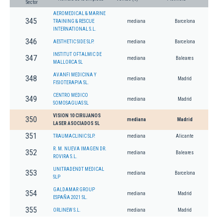
Sector
AEROMEDICAL & MARINE
345
TRAINING & RESCUE
mediana
Barcelona
INTERNATIONAL S.L.
346
AESTHETIC SIDE SLP.
mediana
Barcelona
INSTITUT OFTALMIC DE
347
mediana
Baleares
MALLORCA SL
AVANFI MEDICINA Y
348
mediana
Madrid
FISIOTERAPIA SL.
CENTRO MEDICO
349
mediana
Madrid
SOMOSAGUAS SL
VISION 10 CIRUJANOS
350
mediana
Madrid
LASER ASOCIADOS SL
351
TRAUMACLINIC SLP.
mediana
Alicante
R. M. NUEVA IMAGEN DR.
352
mediana
Baleares
ROVIRA S.L.
UNITRADENDT MEDICAL
353
mediana
Barcelona
SLP
GALDAMAR GROUP
354
mediana
Madrid
ESPAÑA 2021 SL.
355
ORLINEW S.L.
mediana
Madrid