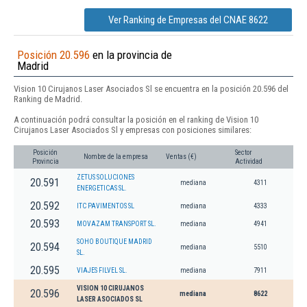
Ver Ranking de Empresas del CNAE 8622
Posición 20.596
en la provincia de
Madrid
Vision 10 Cirujanos Laser Asociados Sl se encuentra en la posición 20.596 del
Ranking de Madrid.
A continuación podrá consultar la posición en el ranking de Vision 10
Cirujanos Laser Asociados Sl y empresas con posiciones similares:
Posición
Sector
Nombre de la empresa
Ventas (€)
Provincia
Actividad
ZETUS SOLUCIONES
20.591
mediana
4311
ENERGETICAS SL.
20.592
ITC PAVIMENTOS SL
mediana
4333
20.593
MOVAZAM TRANSPORT SL.
mediana
4941
SOHO BOUTIQUE MADRID
20.594
mediana
5510
SL.
20.595
VIAJES FILVEL SL.
mediana
7911
VISION 10 CIRUJANOS
20.596
mediana
8622
LASER ASOCIADOS SL