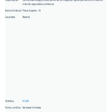
Objeto Social
Centro oftalmológico, realización de la cirugía de tipo refractivo con el máximo
nivel de seguridad y confianza
Domicilio Social
Plaza España , 10
Localidad
Madrid
Teléfono
91559...
Forma Jurídica
Sociedad limitada