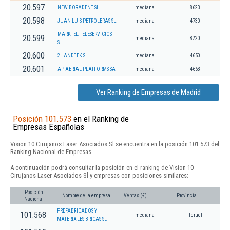
20.597
NEW BORADENT SL
mediana
8623
20.598
JUAN LUIS PETROLERAS SL.
mediana
4730
MARKTEL TELESERVICIOS
20.599
mediana
8220
S.L.
20.600
2HANDTEK SL.
mediana
4650
20.601
AP AERIAL PLATFORMS SA
mediana
4663
Ver Ranking de Empresas de Madrid
Posición 101.573
en el Ranking de
Empresas Españolas
Vision 10 Cirujanos Laser Asociados Sl se encuentra en la posición 101.573 del
Ranking Nacional de Empresas.
A continuación podrá consultar la posición en el ranking de Vision 10
Cirujanos Laser Asociados Sl y empresas con posiciones similares:
Posición
Nombre de la empresa
Ventas (€)
Provincia
Nacional
PREFABRICADOS Y
101.568
mediana
Teruel
MATERIALES BRICAS SL