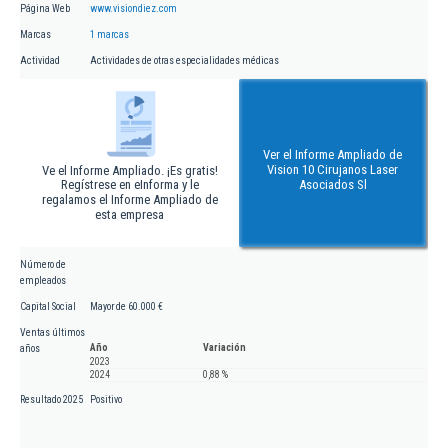
Página Web
www.visiondiez.com
Marcas
1 marcas
Actividad
Actividades de otras especialidades médicas
Ver el Informe Ampliado de
Vision 10 Cirujanos Laser
Ve el Informe Ampliado. ¡Es gratis!
Regístrese en eInforma y le
Asociados Sl
regalamos el Informe Ampliado de
esta empresa
Número de
empleados
Capital Social
Mayor de 60.000 €
Ventas últimos
Año
Variación
años
2023
2024
0,88 %
Resultado 2025
Positivo