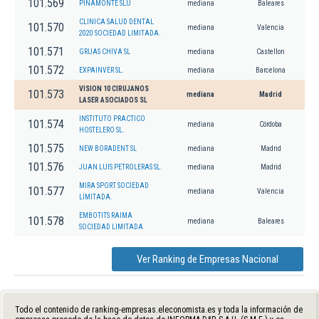
101.569
PINAMONTE SLU
mediana
Baleares
CLINICA SALUD DENTAL
101.570
mediana
Valencia
2020 SOCIEDAD LIMITADA.
101.571
GRUAS CHIVA SL
mediana
Castellon
101.572
EXPAINVER SL.
mediana
Barcelona
VISION 10 CIRUJANOS
101.573
mediana
Madrid
LASER ASOCIADOS SL
INSTITUTO PRACTICO
101.574
mediana
Córdoba
HOSTELERO SL.
101.575
NEW BORADENT SL
mediana
Madrid
101.576
JUAN LUIS PETROLERAS SL.
mediana
Madrid
MIRA SPORT SOCIEDAD
101.577
mediana
Valencia
LIMITADA.
EMBOTITS RAIMA
101.578
mediana
Baleares
SOCIEDAD LIMITADA
Ver Ranking de Empresas Nacional
Todo el contenido de ranking-empresas.eleconomista.es y toda la información de