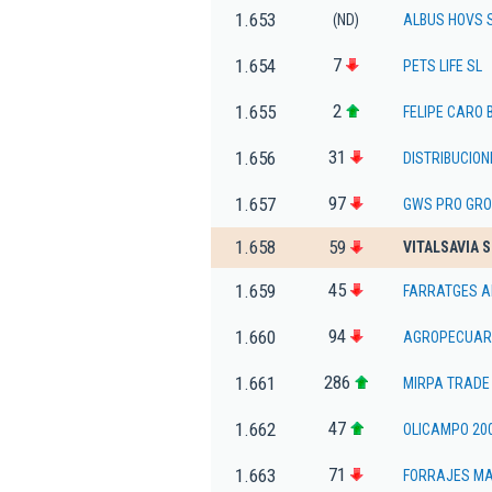
1.653
(ND)
ALBUS HOVS S
7
1.654
PETS LIFE SL
2
1.655
FELIPE CARO 
31
1.656
DISTRIBUCION
97
1.657
GWS PRO GRO
1.658
59
VITALSAVIA 
45
1.659
FARRATGES A
94
1.660
AGROPECUARI
286
1.661
MIRPA TRADE 
47
1.662
OLICAMPO 200
71
1.663
FORRAJES MAR