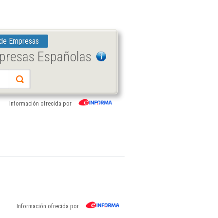
 de Empresas
mpresas Españolas
Información ofrecida por
Información ofrecida por