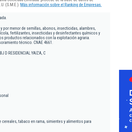
U. (S.M.E.).
Más información sobre el Ranking de Empresas.
tada.
 y por menor de semillas, abonos, insecticidas, alambres,
ícola, fertilizantes, insecticidas y desinfectantes químicos y
os productos relacionados con la explotación agraria.
esoramiento técnico. CNAE 4661.
 1 BJ D RESIDENCIAL YAIZA, C
sonal
 cereales, tabaco en rama, simientes y alimentos para