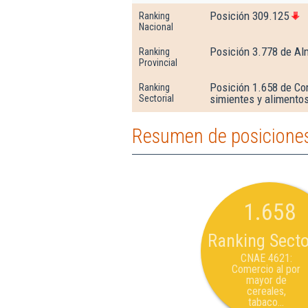
Posición 309.125
Ranking
Nacional
Posición 3.778 de Al
Ranking
Provincial
Posición 1.658 de Com
Ranking
simientes y alimento
Sectorial
Resumen de posiciones 
1.658
Ranking Secto
CNAE 4621:
Comercio al por
mayor de
cereales,
tabaco...