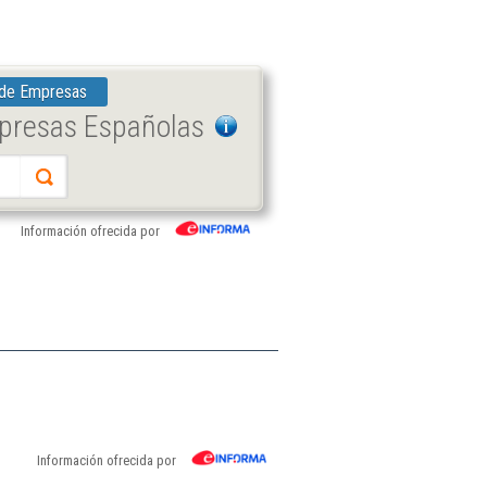
 de Empresas
mpresas Españolas
Información ofrecida por
Información ofrecida por