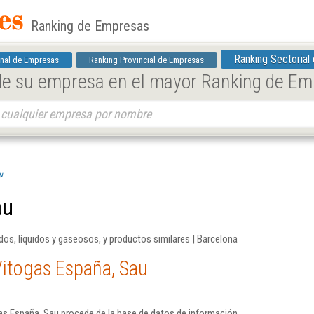
Ranking de Empresas
Ranking Sectorial
nal de Empresas
Ranking Provincial de Empresas
 de su empresa en el mayor Ranking de E
u
au
os, líquidos y gaseosos, y productos similares | Barcelona
Vitogas España, Sau
as España, Sau procede de la base de datos de información