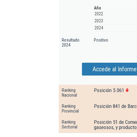
Año
2022
2023
2024
Resultado
Positivo
2024
Accede al Informe
Posición 5.061
Ranking
Nacional
Posición 841 de Barc
Ranking
Provincial
Posición 51 de Comer
Ranking
gaseosos, y producto
Sectorial