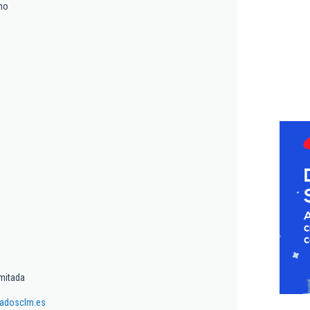
mo
mitada
cadosclm.es