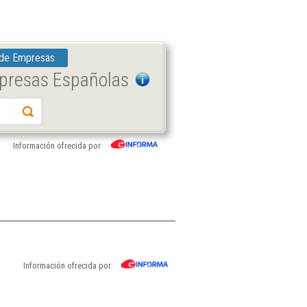
 de Empresas
mpresas Españolas
Información ofrecida por
Información ofrecida por