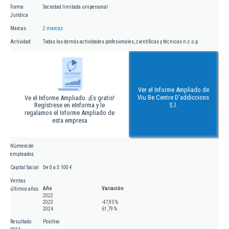
Forma
Sociedad limitada unipersonal
Jurídica
Marcas
2 marcas
Actividad
Todas las demás actividades profesionales, científicas y técnicas n.c.o.p.
Ver el Informe Ampliado de
Viu Be Centre D'addiccions
Ve el Informe Ampliado. ¡Es gratis!
Regístrese en eInforma y le
S.l.
regalamos el Informe Ampliado de
esta empresa
Número de
empleados
Capital Social
De 0 a 3.100 €
Ventas
Año
Variación
últimos años
2022
2023
-47,95 %
2024
61,79 %
Resultado
Positivo