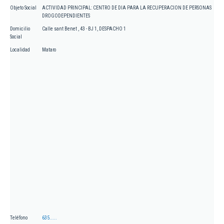
Objeto Social
ACTIVIDAD PRINCIPAL: CENTRO DE DIA PARA LA RECUPERACION DE PERSONAS
DROGODEPENDIENTES
Domicilio
Calle sant Benet , 43 - BJ 1, DESPACHO 1
Social
Localidad
Mataro
Teléfono
635.....