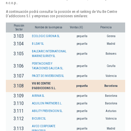
n.c.o.p..
A continuación podrá consultar la posición en el ranking de Viu Be Centre
D'addiccions S.l. y empresas con posiciones similares:
Posición
Nombre de la empresa
Ventas (€)
Provincia
Sector
3.103
ECOLOGIC GIRONA SL
pequeña
Gerona
3.104
B LEAF SL
pequeña
Madrid
BALEARIC INTERNATIONAL
3.105
pequeña
Baleares
MARINE SURVEY SL
PERITACIONES Y
3.106
pequeña
Coruña
TASACIONES GALICIA SL.
3.107
PACET DE INVERSIONES SL
pequeña
Valencia
VIU BE CENTRE
3.108
pequeña
Barcelona
D'ADDICCIONS S.L.
3.109
AIRINA SL
pequeña
Barcelona
3.110
AQUILON PARTNERS S.L.
pequeña
Barcelona
3.111
ABILITY PREVENCION SL.
pequeña
Asturias
3.112
BICUBIC SL
pequeña
Valencia
AVCO CORPORATE
3.113
pequeña
Madrid
SERVICES SL.