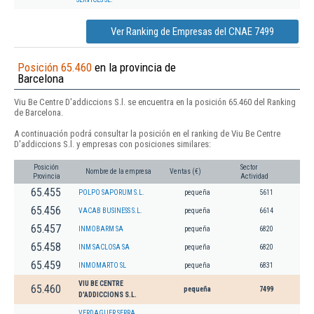
Ver Ranking de Empresas del CNAE 7499
Posición 65.460
en la provincia de
Barcelona
Viu Be Centre D'addiccions S.l. se encuentra en la posición 65.460 del Ranking
de Barcelona.
A continuación podrá consultar la posición en el ranking de Viu Be Centre
D'addiccions S.l. y empresas con posiciones similares:
Posición
Sector
Nombre de la empresa
Ventas (€)
Provincia
Actividad
65.455
POLPO SAPORUM S.L.
pequeña
5611
65.456
VACAB BUSINESS S.L.
pequeña
6614
65.457
INMOBARM SA
pequeña
6820
65.458
INM SACLOSA SA
pequeña
6820
65.459
INMOMARTO SL
pequeña
6831
VIU BE CENTRE
65.460
pequeña
7499
D'ADDICCIONS S.L.
VERDAGUER SERRA