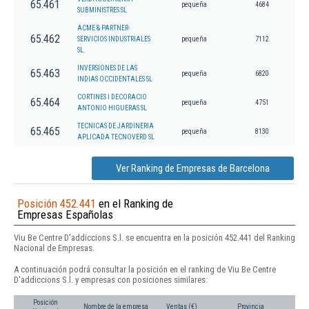
65.461
pequeña
4684
SUBMINISTRES SL
ACME & PARTNER-
65.462
SERVICIOS INDUSTRIALES
pequeña
7112
SL.
INVERSIONES DE LAS
65.463
pequeña
6820
INDIAS OCCIDENTALES SL
CORTINES I DECORACIO
65.464
pequeña
4751
ANTONIO HIGUERAS SL
TECNICAS DE JARDINERIA
65.465
pequeña
8130
APLICADA TECNOVERD SL
Ver Ranking de Empresas de Barcelona
Posición 452.441
en el Ranking de
Empresas Españolas
Viu Be Centre D'addiccions S.l. se encuentra en la posición 452.441 del Ranking
Nacional de Empresas.
A continuación podrá consultar la posición en el ranking de Viu Be Centre
D'addiccions S.l. y empresas con posiciones similares:
Posición
Nombre de la empresa
Ventas (€)
Provincia