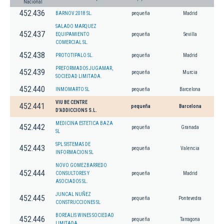
Nacional
452.436
BARNOV 2018 SL.
pequeña
Madrid
SALADO MARQUEZ
452.437
EQUIPAMIENTO
pequeña
Sevilla
COMERCIAL SL.
452.438
PROTOTIPALO SL.
pequeña
Madrid
PREFORMADOS JUGAMAR,
452.439
pequeña
Murcia
SOCIEDAD LIMITADA.
452.440
INMOMARTO SL
pequeña
Barcelona
VIU BE CENTRE
452.441
pequeña
Barcelona
D'ADDICCIONS S.L.
MEDICINA ESTETICA BAZA
452.442
pequeña
Granada
SL
SPL SISTEMAS DE
452.443
pequeña
Valencia
INFORMACION SL
NOVO GOMEZBARREDO
452.444
CONSULTORES Y
pequeña
Madrid
ASOCIADOS SL.
JUNCAL NUÑEZ
452.445
pequeña
Pontevedra
CONSTRUCCIONES SL
BOREALIS WINES SOCIEDAD
452.446
pequeña
Tarragona
LIMITADA.