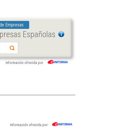
 de Empresas
mpresas Españolas
Información ofrecida por
Información ofrecida por