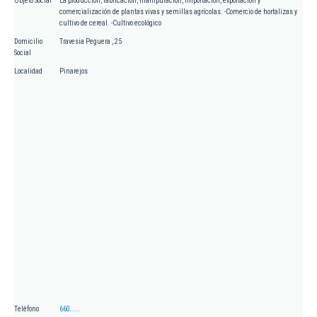
Objeto Social
La producción, fabricación, manipulación, importación, exportación y
comercialización de plantas vivas y semillas agrícolas. -Comercio de hortalizas y
cultivo de cereal. -Cultivo ecológico
Domicilio
Travesia Peguera , 25
Social
Localidad
Pinarejos
Teléfono
660.....