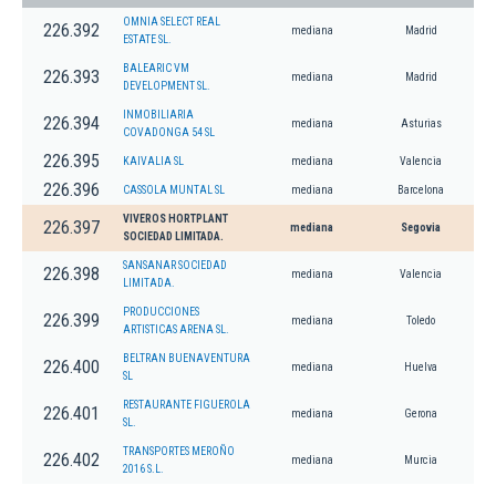
OMNIA SELECT REAL
226.392
mediana
Madrid
ESTATE SL.
BALEARIC VM
226.393
mediana
Madrid
DEVELOPMENT SL.
INMOBILIARIA
226.394
mediana
Asturias
COVADONGA 54 SL
226.395
KAIVALIA SL
mediana
Valencia
226.396
CASSOLA MUNTAL SL
mediana
Barcelona
VIVEROS HORTPLANT
226.397
mediana
Segovia
SOCIEDAD LIMITADA.
SANSANAR SOCIEDAD
226.398
mediana
Valencia
LIMITADA.
PRODUCCIONES
226.399
mediana
Toledo
ARTISTICAS ARENA SL.
BELTRAN BUENAVENTURA
226.400
mediana
Huelva
SL
RESTAURANTE FIGUEROLA
226.401
mediana
Gerona
SL.
TRANSPORTES MEROÑO
226.402
mediana
Murcia
2016 S.L.