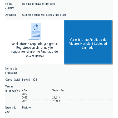
Forma
Sociedad limitada unipersonal
Jurídica
Actividad
Cultivo de hortalizas, raíces y tubérculos
Ver el Informe Ampliado de
Viveros Hortplant Sociedad
Ve el Informe Ampliado. ¡Es gratis!
Regístrese en eInforma y le
Limitada.
regalamos el Informe Ampliado de
esta empresa
Número de
empleados
Capital Social
De 0 a 3.100 €
Ventas
Año
Variación
últimos años
2022
2023
21,24 %
2024
75,91 %
Resultado
Positivo
2024