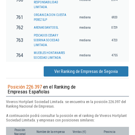
RESPONSABILIDAD
LIMITADA.
ORGANIZACION CUESTA
761
mediana
6920
PEREZ SLP
762
ARENAS SANTOS SL
mediana
0729
PESCADOS CESAR Y
763
SOBRINA SOCIEDAD
mediana
4723
LIMITADA.
MUEBLES HONTANARES
764
mediana
4755
SOCIEDAD LIMITADA.
Ver Ranking de Empresas de Segovia
Posición 226.397
en el Ranking de
Empresas Españolas
Viveros Hortplant Sociedad Limitada. se encuentra en la posición 226.397 del
Ranking Nacional de Empresas.
A continuación podrá consultar la posición en el ranking de Viveros Hortplant
Sociedad Limitada. y empresas con posiciones similares:
Posición
Nombre de la empresa
Ventas (€)
Provincia
Nacional