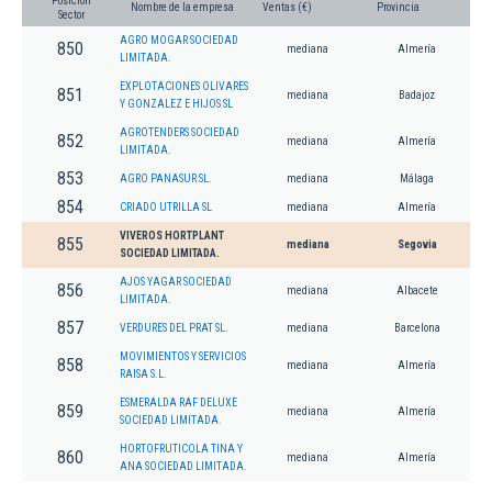
Posición
Nombre de la empresa
Ventas (€)
Provincia
Sector
AGRO MOGAR SOCIEDAD
850
mediana
Almería
LIMITADA.
EXPLOTACIONES OLIVARES
851
mediana
Badajoz
Y GONZALEZ E HIJOS SL
AGROTENDERS SOCIEDAD
852
mediana
Almería
LIMITADA.
853
AGRO PANASUR SL.
mediana
Málaga
854
CRIADO UTRILLA SL
mediana
Almería
VIVEROS HORTPLANT
855
mediana
Segovia
SOCIEDAD LIMITADA.
AJOS YAGAR SOCIEDAD
856
mediana
Albacete
LIMITADA.
857
VERDURES DEL PRAT SL.
mediana
Barcelona
MOVIMIENTOS Y SERVICIOS
858
mediana
Almería
RAISA S.L.
ESMERALDA RAF DELUXE
859
mediana
Almería
SOCIEDAD LIMITADA.
HORTOFRUTICOLA TINA Y
860
mediana
Almería
ANA SOCIEDAD LIMITADA.