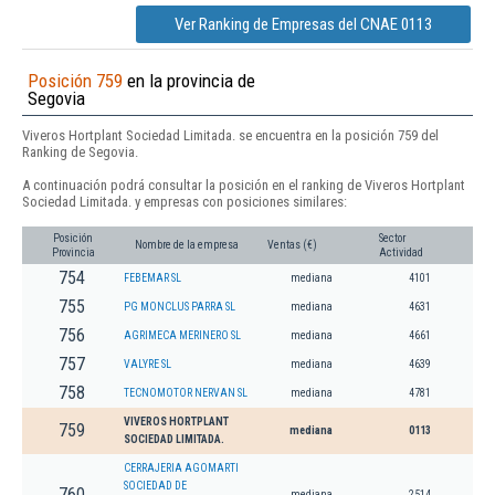
Ver Ranking de Empresas del CNAE 0113
Posición 759
en la provincia de
Segovia
Viveros Hortplant Sociedad Limitada. se encuentra en la posición 759 del
Ranking de Segovia.
A continuación podrá consultar la posición en el ranking de Viveros Hortplant
Sociedad Limitada. y empresas con posiciones similares:
Posición
Sector
Nombre de la empresa
Ventas (€)
Provincia
Actividad
754
FEBEMAR SL
mediana
4101
755
PG MONCLUS PARRA SL
mediana
4631
756
AGRIMECA MERINERO SL
mediana
4661
757
VALYRE SL
mediana
4639
758
TECNOMOTOR NERVAN SL
mediana
4781
VIVEROS HORTPLANT
759
mediana
0113
SOCIEDAD LIMITADA.
CERRAJERIA AGOMARTI
SOCIEDAD DE
760
mediana
2514