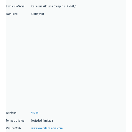
Domicilio Social
Carretera Alcudia Crespins , KM 41,5
Localidad
Ontinyent
Teléfono
96238...
Forma Jurídica
Sociedad limitada
Página Web
www.viverslabaronia.com