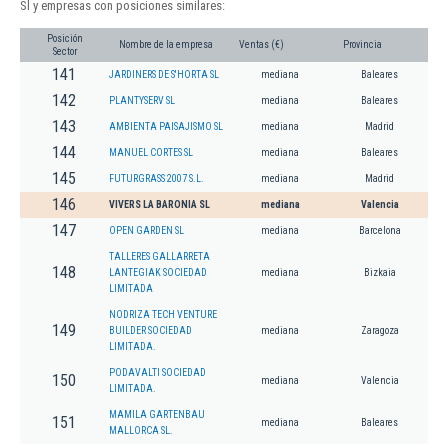
Sl y empresas con posiciones similares:
Posición
Nombre de la empresa
Ventas (€)
Provincia
Sector
141
JARDINERS DE S'HORTA SL
mediana
Baleares
142
PLANTYSERV SL
mediana
Baleares
143
AMBIENTA PAISAJISMO SL
mediana
Madrid
144
MANUEL CORTES SL
mediana
Baleares
145
FUTURGRASS 2007 S.L.
mediana
Madrid
146
VIVERS LA BARONIA SL
mediana
Valencia
147
OPEN GARDEN SL
mediana
Barcelona
TALLERES GALLARRETA
148
LANTEGIAK SOCIEDAD
mediana
Bizkaia
LIMITADA
NODRIZA TECH VENTURE
149
BUILDER SOCIEDAD
mediana
Zaragoza
LIMITADA.
PODAVALTI SOCIEDAD
150
mediana
Valencia
LIMITADA.
MAMILA GARTENBAU
151
mediana
Baleares
MALLORCA SL.