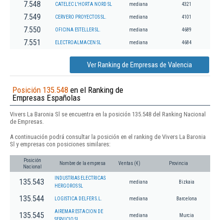
7.548
CATELEC L'HORTA NORD SL
mediana
4321
7.549
CERVERO PROYECTOS SL.
mediana
4101
7.550
OFICINA ESTELLER SL.
mediana
4689
7.551
ELECTROALMACEN SL
mediana
4684
Ver Ranking de Empresas de Valencia
Posición 135.548
en el Ranking de
Empresas Españolas
Vivers La Baronia Sl se encuentra en la posición 135.548 del Ranking Nacional
de Empresas.
A continuación podrá consultar la posición en el ranking de Vivers La Baronia
Sl y empresas con posiciones similares:
Posición
Nombre de la empresa
Ventas (€)
Provincia
Nacional
INDUSTRIAS ELECTRICAS
135.543
mediana
Bizkaia
HERGOROS SL
135.544
LOGISTICA DELFER S.L.
mediana
Barcelona
AIREMAR ESTACION DE
135.545
mediana
Murcia
SERVICIO SL