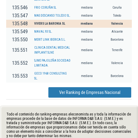
135.546
FRIO CORUÑA SL
mediana
Coruña
135.547
MAS DESCANSO TOLEDO SL.
mediana
Toledo
135.548
VIVERS LA BARONIA SL
mediana
Valencia
135.549
MAVAL 93 SL.
mediana
Alicante
135.550
MERIT LINK IBERICA S.L.
mediana
Barcelona
CLINICA DENTAL MEDICAL
135.551
mediana
Tenerife
IMPLANT SLNE
SJME PAJOLEÑA SOCIEDAD
135.552
mediana
Valencia
LIMITADA.
GECO 1968 CONSULTING
135.553
mediana
Barcelona
SL.
Ver Ranking de Empresas Nacional
Todo el contenido de ranking-empresas.eleconomista.es y toda la información de
empresas procede de la base de datos de INFORMA D&B S.A.U. (S.M.E.) y es
tratada y suministrada por INFORMA D&B S.A.U. (S.M.E.). En todo caso, la
información de empresas que proporcionamos debe ser tenida en cuenta sólo
como un elemento más a considerar a la hora de adoptar decisiones comerciales
y no debe por tanto determinar las mismas.