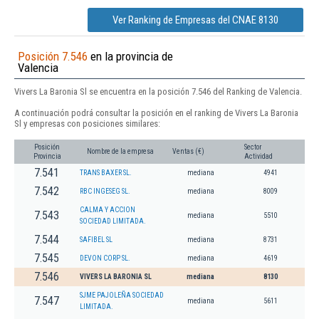
Ver Ranking de Empresas del CNAE 8130
Posición 7.546
en la provincia de
Valencia
Vivers La Baronia Sl se encuentra en la posición 7.546 del Ranking de Valencia.
A continuación podrá consultar la posición en el ranking de Vivers La Baronia
Sl y empresas con posiciones similares:
Posición
Sector
Nombre de la empresa
Ventas (€)
Provincia
Actividad
7.541
TRANS BAXER SL.
mediana
4941
7.542
RBC INGESEG SL.
mediana
8009
CALMA Y ACCION
7.543
mediana
5510
SOCIEDAD LIMITADA.
7.544
SAFIBEL SL
mediana
8731
7.545
DEVON CORP SL.
mediana
4619
7.546
VIVERS LA BARONIA SL
mediana
8130
SJME PAJOLEÑA SOCIEDAD
7.547
mediana
5611
LIMITADA.