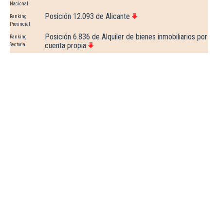
Nacional
Posición 12.093 de Alicante
Ranking
Provincial
Posición 6.836 de Alquiler de bienes inmobiliarios por
Ranking
cuenta propia
Sectorial