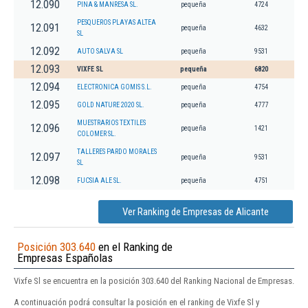
12.090
PINA & MANRESA SL.
pequeña
4724
PESQUEROS PLAYAS ALTEA
12.091
pequeña
4632
SL
12.092
AUTO SALVA SL
pequeña
9531
12.093
VIXFE SL
pequeña
6820
12.094
ELECTRONICA GOMIS S.L.
pequeña
4754
12.095
GOLD NATURE 2020 SL.
pequeña
4777
MUESTRARIOS TEXTILES
12.096
pequeña
1421
COLOMER SL.
TALLERES PARDO MORALES
12.097
pequeña
9531
SL
12.098
FUCSIA ALE SL.
pequeña
4751
Ver Ranking de Empresas de Alicante
Posición 303.640
en el Ranking de
Empresas Españolas
Vixfe Sl se encuentra en la posición 303.640 del Ranking Nacional de Empresas.
A continuación podrá consultar la posición en el ranking de Vixfe Sl y