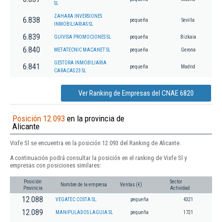
SL
ZAHARA INVERSIONES
6.838
pequeña
Sevilla
INMOBILIARIAS SL
6.839
GUIVISA PROMOCIONES SL
pequeña
Bizkaia
6.840
METATECNIC MACANET SL
pequeña
Gerona
GESTORA INMOBILIARIA
6.841
pequeña
Madrid
CARACAS 23 SL
Ver Ranking de Empresas del CNAE 6820
Posición 12.093
en la provincia de
Alicante
Vixfe Sl se encuentra en la posición 12.093 del Ranking de Alicante.
A continuación podrá consultar la posición en el ranking de Vixfe Sl y
empresas con posiciones similares:
Posición
Sector
Nombre de la empresa
Ventas (€)
Provincia
Actividad
12.088
VEGATEC COSTA SL.
pequeña
4321
12.089
MANIPULADOS LAGUIA SL
pequeña
1721