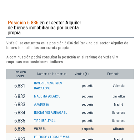
Posición 6.836
en el sector Alquiler
de bienes inmobiliarios por cuenta
propia
Vixfe Sl se encuentra en la posición 6.836 del Ranking del sector Alquiler de
bienes inmobiliarios por cuenta propia.
A continuación podrá consultar la posición en el ranking de Vixfe Sl y
empresas con posiciones similares:
Posición
Nombre de la empresa
Ventas (€)
Provincia
Sector
INVERSIONES GIRBES
6.831
pequeña
Valencia
BARCELO SL
6.832
MAJOMA SOLAR SL
pequeña
Castellon
6.833
AJABIG SA
pequeña
Madrid
6.834
INICIATIVES AUBAGA SL
pequeña
Barcelona
6.835
T.P.G REALTY S.L.
pequeña
Barcelona
6.836
VIXFE SL
pequeña
Alicante
EDIFICIOS Y LOCALES MISA
6.837
pequeña
Madrid