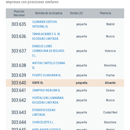
empresas con posiciones similares:
Posición
Nombre de la empresa
Ventas (€)
Provincia
Nacional
CLEMASER GESTION
303.635
pequeña
Madrid
INTEGRAL SL
TRANS AZARBE F.G. M.
303.636
pequeña
Murcia
SOCIEDAD LIMITADA.
ENRIQUE LURBE
303.637
CORREDURIA DE SEGUROS
pequeña
Valencia
S.L.
ANTONI CASTELLS COMAS
303.638
pequeña
Barcelona
SL
303.639
PUERTO GUADIANA SL.
pequeña
Huelva
303.640
VIXFE SL
pequeña
Alicante
303.641
CAMPING RIDAURA SL
pequeña
Gerona
HORTALIZAS JUMARSAN
303.642
pequeña
Murcia
SOCIEDAD LIMITADA.
STIENER SOCIEDAD
303.643
pequeña
Ciudad Real
LIMITADA.
303.644
CHIRICELESTE S.L.
pequeña
Barcelona
303.645
NEWLANDER COFFEE SL.
pequeña
Madrid