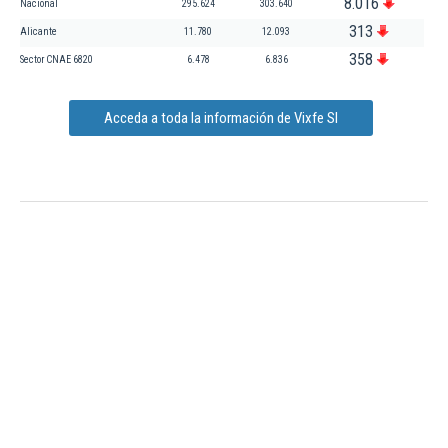
8.016
Nacional
295.624
303.640
313
Alicante
11.780
12.093
358
Sector CNAE 6820
6.478
6.836
Acceda a toda la información de Vixfe Sl