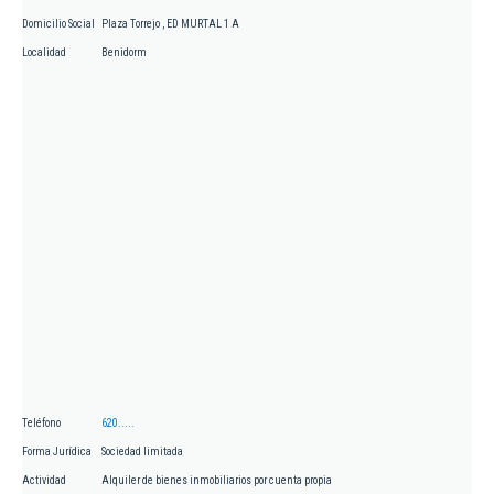
Domicilio Social
Plaza Torrejo , ED MURTAL 1 A
Localidad
Benidorm
Teléfono
620.....
Forma Jurídica
Sociedad limitada
Actividad
Alquiler de bienes inmobiliarios por cuenta propia