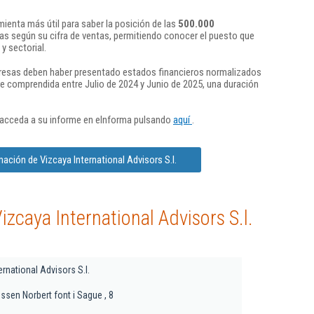
ienta más útil para saber la posición de las
500.000
s según su cifra de ventas, permitiendo conocer el puesto que
y sectorial.
presas deben haber presentado estados financieros normalizados
re comprendida entre Julio de 2024 y Junio de 2025, una duración
 acceda a su informe en eInforma pulsando
aquí
.
ación de Vizcaya International Advisors S.l.
zcaya International Advisors S.l.
ernational Advisors S.l.
ssen Norbert font i Sague , 8