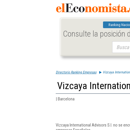
Ranking Nacio
Consulte la posición
Buscar:
Directorio Ranking Empresas
Vizcaya Internation
Vizcaya Internation
| Barcelona
Vizcaya International Advisors S.l. no se en
empresas Españolas.