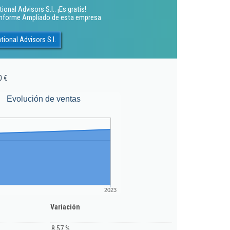
onal Advisors S.l.. ¡Es gratis!
 Informe Ampliado de esta empresa
ional Advisors S.l.
0 €
Evolución de ventas
2023
Variación
8,57 %