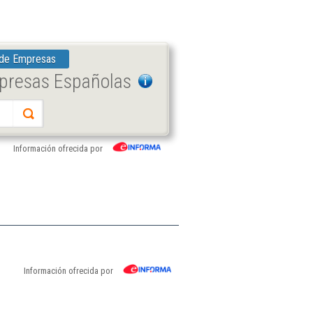
 de Empresas
mpresas Españolas
Información ofrecida por
Información ofrecida por