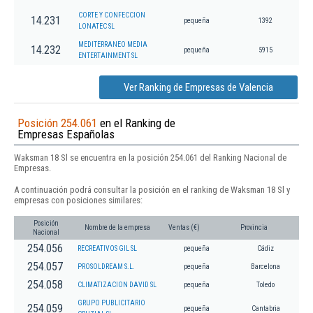
CORTE Y CONFECCION
14.231
pequeña
1392
LONATEC SL
MEDITERRANEO MEDIA
14.232
pequeña
5915
ENTERTAINMENT SL
Ver Ranking de Empresas de Valencia
Posición 254.061
en el Ranking de
Empresas Españolas
Waksman 18 Sl se encuentra en la posición 254.061 del Ranking Nacional de
Empresas.
A continuación podrá consultar la posición en el ranking de Waksman 18 Sl y
empresas con posiciones similares:
Posición
Nombre de la empresa
Ventas (€)
Provincia
Nacional
254.056
RECREATIVOS GIL SL
pequeña
Cádiz
254.057
PROSOLDREAM S.L.
pequeña
Barcelona
254.058
CLIMATIZACION DAVID SL
pequeña
Toledo
GRUPO PUBLICITARIO
254.059
pequeña
Cantabria