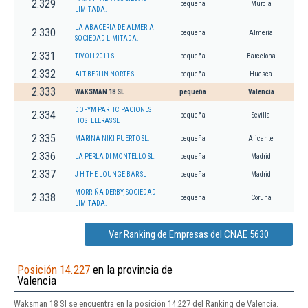
2.329
pequeña
Murcia
LIMITADA.
LA ABACERIA DE ALMERIA
2.330
pequeña
Almería
SOCIEDAD LIMITADA.
2.331
TIVOLI 2011 SL.
pequeña
Barcelona
2.332
ALT BERLIN NORTE SL
pequeña
Huesca
2.333
WAKSMAN 18 SL
pequeña
Valencia
DOFYM PARTICIPACIONES
2.334
pequeña
Sevilla
HOSTELERAS SL
2.335
MARINA NIKI PUERTO SL.
pequeña
Alicante
2.336
LA PERLA DI MONTELLO SL.
pequeña
Madrid
2.337
J H THE LOUNGE BAR SL
pequeña
Madrid
MORRIÑA DERBY, SOCIEDAD
2.338
pequeña
Coruña
LIMITADA.
Ver Ranking de Empresas del CNAE 5630
Posición 14.227
en la provincia de
Valencia
Waksman 18 Sl se encuentra en la posición 14.227 del Ranking de Valencia.