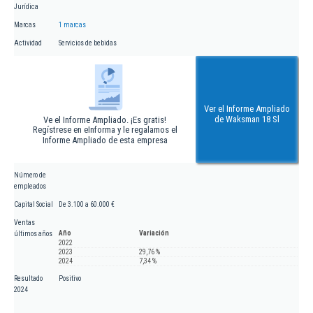
Jurídica
Marcas
1 marcas
Actividad
Servicios de bebidas
Ver el Informe Ampliado
de Waksman 18 Sl
Ve el Informe Ampliado. ¡Es gratis!
Regístrese en eInforma y le regalamos el
Informe Ampliado de esta empresa
Número de
empleados
Capital Social
De 3.100 a 60.000 €
Ventas
Año
Variación
últimos años
2022
2023
29,76 %
2024
7,34 %
Resultado
Positivo
2024