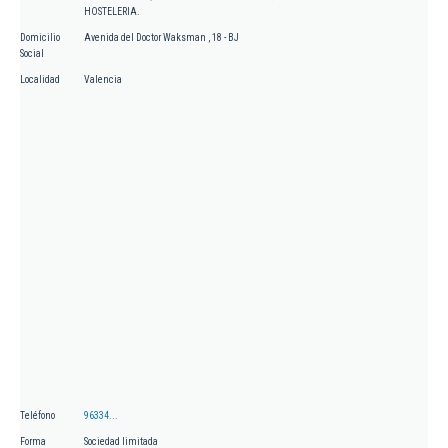
HOSTELERIA.
Domicilio
Avenida del Doctor Waksman , 18 - BJ
Social
Localidad
Valencia
Teléfono
96334...
Forma
Sociedad limitada