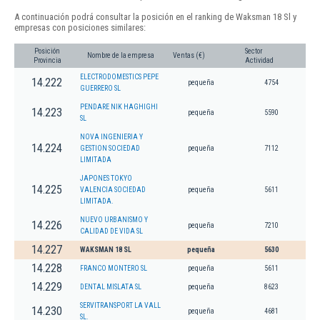
A continuación podrá consultar la posición en el ranking de Waksman 18 Sl y
empresas con posiciones similares:
Posición
Sector
Nombre de la empresa
Ventas (€)
Provincia
Actividad
ELECTRODOMESTICS PEPE
14.222
pequeña
4754
GUERRERO SL
PENDARE NIK HAGHIGHI
14.223
pequeña
5590
SL
NOVA INGENIERIA Y
14.224
GESTION SOCIEDAD
pequeña
7112
LIMITADA
JAPONES TOKYO
14.225
VALENCIA SOCIEDAD
pequeña
5611
LIMITADA.
NUEVO URBANISMO Y
14.226
pequeña
7210
CALIDAD DE VIDA SL
14.227
WAKSMAN 18 SL
pequeña
5630
14.228
FRANCO MONTERO SL
pequeña
5611
14.229
DENTAL MISLATA SL
pequeña
8623
SERVITRANSPORT LA VALL
14.230
pequeña
4681
SL.