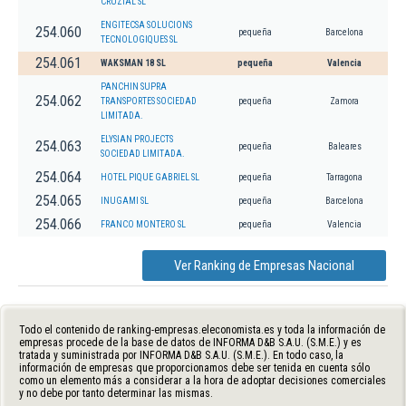
CRUZIAL SL
ENGITECSA SOLUCIONS
254.060
pequeña
Barcelona
TECNOLOGIQUES SL
254.061
WAKSMAN 18 SL
pequeña
Valencia
PANCHIN SUPRA
254.062
TRANSPORTES SOCIEDAD
pequeña
Zamora
LIMITADA.
ELYSIAN PROJECTS
254.063
pequeña
Baleares
SOCIEDAD LIMITADA.
254.064
HOTEL PIQUE GABRIEL SL
pequeña
Tarragona
254.065
INUGAMI SL
pequeña
Barcelona
254.066
FRANCO MONTERO SL
pequeña
Valencia
Ver Ranking de Empresas Nacional
Todo el contenido de ranking-empresas.eleconomista.es y toda la información de
empresas procede de la base de datos de INFORMA D&B S.A.U. (S.M.E.) y es
tratada y suministrada por INFORMA D&B S.A.U. (S.M.E.). En todo caso, la
información de empresas que proporcionamos debe ser tenida en cuenta sólo
como un elemento más a considerar a la hora de adoptar decisiones comerciales
y no debe por tanto determinar las mismas.