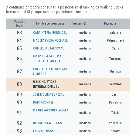
A continuación podrá consultar la posición en el ranking de Walking Sticks
Internacional Sl y empresas con posiciones similares:
Posición
Nombre de la empresa
Ventas (€)
Provincia
Sector
83
CARPINTERIA MORENO SL
mediana
Valencia
84
MADERAS VEGA ROCHA SL
mediana
Palmas (las)
85
COMERCIAL JAENCA SL
mediana
Cádiz
GRUPO GRETA IBERIA ,
86
mediana
Tarragona
SOCIEDAD LIMITADA.
PUERTAS ALPU SOCIEDAD
87
mediana
Granada
LIMITADA.
WALKING STICKS
88
mediana
Castellon
INTERNACIONAL SL
89
JOSE MOLINA LOPEZ SL
mediana
Jaén
90
BARNACORK SL
mediana
Barcelona
RECUPERACIONES LA SISLA
91
mediana
Toledo
SL.
92
IBERGRIPS CASTILLA SL
mediana
Valladolid
93
PALMADERA SA
mediana
Navarra