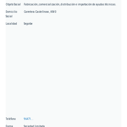
Objeto Social
Fabricación, comercialización, distribución e importación de ayudas técnicas.
Domicilio
Carretera Castellnovo , KM 0
Social
Localidad
Segorbe
Teléfono
96471...
Forma
Sociedad limitada