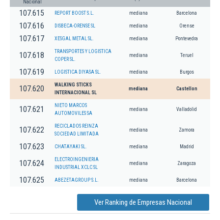
Nacional
107.615
REPORT BOOST S.L.
mediana
Barcelona
107.616
DISBECA-ORENSE SL
mediana
Orense
107.617
XESGAL METAL SL.
mediana
Pontevedra
TRANSPORTES Y LOGISTICA
107.618
mediana
Teruel
COPER SL.
107.619
LOGISTICA DIYASA SL.
mediana
Burgos
WALKING STICKS
107.620
mediana
Castellon
INTERNACIONAL SL
NIETO MARCOS
107.621
mediana
Valladolid
AUTOMOVILES SA
RECICLADOS REINZA
107.622
mediana
Zamora
SOCIEDAD LIMITADA
107.623
CHATAYAKI SL.
mediana
Madrid
ELECTROINGENIERIA
107.624
mediana
Zaragoza
INDUSTRIAL XCLC SL
107.625
ABEZETAGROUP S.L.
mediana
Barcelona
Ver Ranking de Empresas Nacional