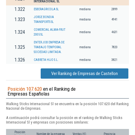
INTERNACIONAL SL
1.322
ESBERAGRICOLA SL
mediana
2899
JORGE BONDIA
1.323
mediana
4941
TRANSPORTS SL
COMERCIAL ALMA-FRUT
1.324
mediana
4631
2005 SL
ENTER JOB EMPRESA DE
1.325
TRABAJO TEMPORAL
mediana
7820
SOCIEDAD LIMITADA.
1.326
CABRETA HIJO S.L.
mediana
3821
Ver Ranking de Empresas de Castellon
Posición 107.620
en el Ranking de
Empresas Españolas
Walking Sticks Internacional Sl se encuentra en la posición 107.620 del Ranking
Nacional de Empresas.
A continuación podrá consultar la posición en el ranking de Walking Sticks
Internacional Sl y empresas con posiciones similares:
Posición
Nombre de la empresa
Ventas (€)
Provincia