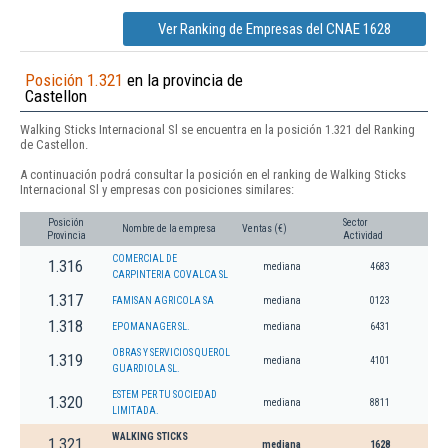
Ver Ranking de Empresas del CNAE 1628
Posición 1.321
en la provincia de
Castellon
Walking Sticks Internacional Sl se encuentra en la posición 1.321 del Ranking
de Castellon.
A continuación podrá consultar la posición en el ranking de Walking Sticks
Internacional Sl y empresas con posiciones similares:
Posición
Sector
Nombre de la empresa
Ventas (€)
Provincia
Actividad
COMERCIAL DE
1.316
mediana
4683
CARPINTERIA COVALCA SL
1.317
FAMISAN AGRICOLA SA
mediana
0123
1.318
EPOMANAGER SL.
mediana
6431
OBRAS Y SERVICIOS QUEROL
1.319
mediana
4101
GUARDIOLA SL.
ESTEM PER TU SOCIEDAD
1.320
mediana
8811
LIMITADA.
WALKING STICKS
1.321
mediana
1628