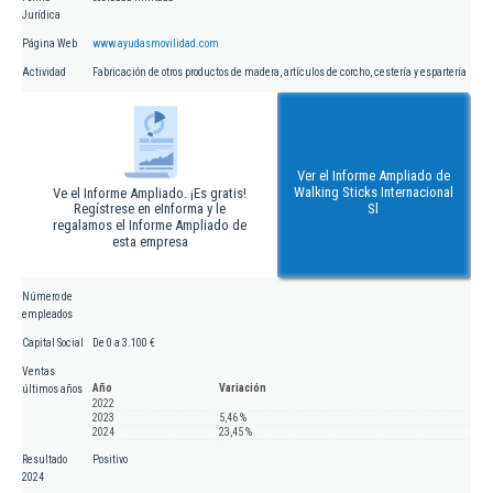
Jurídica
Página Web
www.ayudasmovilidad.com
Actividad
Fabricación de otros productos de madera, artículos de corcho, cestería y espartería
Ver el Informe Ampliado de
Walking Sticks Internacional
Ve el Informe Ampliado. ¡Es gratis!
Regístrese en eInforma y le
Sl
regalamos el Informe Ampliado de
esta empresa
Número de
empleados
Capital Social
De 0 a 3.100 €
Ventas
Año
Variación
últimos años
2022
2023
5,46 %
2024
23,45 %
Resultado
Positivo
2024