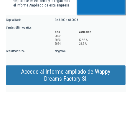
Regístrese en eInforma y le regalamos
el Informe Ampliado de esta empresa
Capital Social
De 3.100 a 60.000 €
Ventas últimos años
Año
Variación
2022
2023
12,92 %
2024
-26,2 %
Resultado 2024
Negativo
Accede al Informe ampliado de Wappy
Dreams Factory Sl.