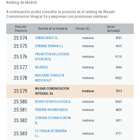
Ranking de Madrid.
A continuación podrá consultar la posición en el ranking de Wasabi
Comunicacion Integral Sa y empresas con posiciones similares:
Posición
Sector
Nombre de la empresa
Ventas (€)
Provincia
Actividad
25.574
URBENCARGO SL.
mediana
4941
25.575
STREAM2 ESPANA S.L.
mediana
4619
PROACTIVA SOLUCIONES
25.576
mediana
8110
EFICACES SL.
25.577
REUSER SL
mediana
4646
MEDICARE CONSULTA
25.578
mediana
8622
MEDICA SLP
WASABI COMUNICACION
25.579
mediana
7311
INTEGRAL SA
25.580
ROPER ODONTOLOGICA SL.
mediana
8623
25.581
PESERPA INVERSIONES SL
mediana
6820
CORONA COCINA EUROPA
25.582
mediana
5611
SL.
TU TIENDA EXTREMEÑA
25.583
mediana
4711
S.L.