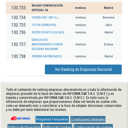
WASABI COMUNICACION
130.733
mediana
Madrid
INTEGRAL SA
130.734
ODISEA GPO. 2001 S.L.
mediana
Barcelona
130.735
TOTON OBRADOR SL.
mediana
Cádiz
130.736
ROPER ODONTOLOGICA SL.
mediana
Madrid
SERVICIOS DE
130.737
MANTENIMIENTO HERCA
mediana
Bizkaia
SOCIEDAD ANONIMA
130.738
PESERPA INVERSIONES SL
mediana
Madrid
Ver Ranking de Empresas Nacional
Todo el contenido de ranking-empresas.eleconomista.es y toda la información de
empresas procede de la base de datos de INFORMA D&B S.A.U. (S.M.E.) y es
tratada y suministrada por INFORMA D&B S.A.U. (S.M.E.). En todo caso, la
información de empresas que proporcionamos debe ser tenida en cuenta sólo
como un elemento más a considerar a la hora de adoptar decisiones comerciales
y no debe por tanto determinar las mismas.
Preguntas Frecuentes
Condiciones Generales
Política de Privacidad
Política de Cookies
Configuración de cookies