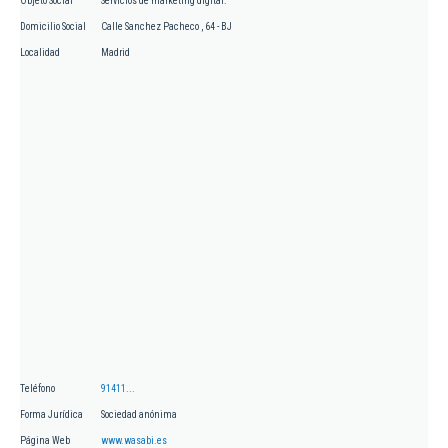
Objeto Social
Servicios de marketing digital.
Domicilio Social
Calle Sanchez Pacheco , 64 - BJ
Localidad
Madrid
Teléfono
91411...
Forma Jurídica
Sociedad anónima
Página Web
www.wasabi.es