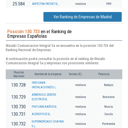
25.584
ASPECTRA PATENT SL.
mediana
7499
Ver Ranking de Empresas de Madrid
Posición 130.733
en el Ranking de
Empresas Españolas
Wasabi Comunicacion Integral Sa se encuentra en la posición 130.733 del
Ranking Nacional de Empresas.
A continuación podrá consultar la posición en el ranking de Wasabi
Comunicacion Integral Sa y empresas con posiciones similares:
Posición
Nombre de la empresa
Ventas (€)
Provincia
Nacional
INSFOAMA
130.728
mediana
Badajoz
INSTALACIONES S.L.
ARMENGOL SERVEIS
130.729
mediana
Barcelona
ELECTRICS SL
130.730
PINTURAS BAÑOS SL
mediana
Murcia
130.731
ACEROFFICE SL.
mediana
Coruña
SUPERMERCADO CHAYAN
130.732
mediana
Pontevedra
S.L.