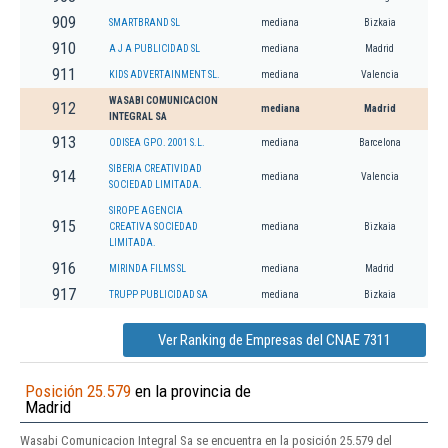
909
SMARTBRAND SL
mediana
Bizkaia
910
A J A PUBLICIDAD SL
mediana
Madrid
911
KIDS ADVERTAINMENT SL.
mediana
Valencia
WASABI COMUNICACION
912
mediana
Madrid
INTEGRAL SA
913
ODISEA GPO. 2001 S.L.
mediana
Barcelona
SIBERIA CREATIVIDAD
914
mediana
Valencia
SOCIEDAD LIMITADA.
SIROPE AGENCIA
915
CREATIVA SOCIEDAD
mediana
Bizkaia
LIMITADA.
916
MIRINDA FILMS SL
mediana
Madrid
917
TRUPP PUBLICIDAD SA
mediana
Bizkaia
Ver Ranking de Empresas del CNAE 7311
Posición 25.579
en la provincia de
Madrid
Wasabi Comunicacion Integral Sa se encuentra en la posición 25.579 del