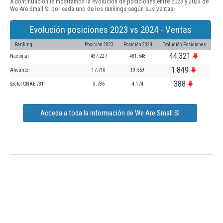
A continuación le mostramos la evolución de posiciones entre 2023 y 2024 de
We Are Small Sl por cada uno de los rankings según sus ventas:
Evolución posiciones 2023 vs 2024 - Ventas
Ranking
Posición 2023
Posición 2024
Evolución Posiciones
44.321
Nacional
437.227
481.548
1.849
Alicante
17.710
19.559
388
Sector CNAE 7311
3.786
4.174
Acceda a toda la información de We Are Small Sl