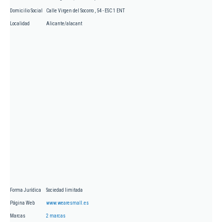
Domicilio Social
Calle Virgen del Socorro , 54 - ESC 1 ENT
Localidad
Alicante/alacant
Forma Jurídica
Sociedad limitada
Página Web
www.wearesmall.es
Marcas
2 marcas