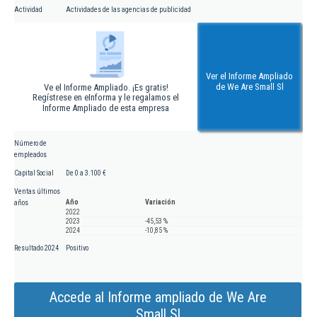
Actividad
Actividades de las agencias de publicidad
Ver el Informe Ampliado
de We Are Small Sl
Ve el Informe Ampliado. ¡Es gratis!
Regístrese en eInforma y le regalamos el
Informe Ampliado de esta empresa
Número de
empleados
Capital Social
De 0 a 3.100 €
Ventas últimos
Año
Variación
años
2022
2023
-45,53 %
2024
-10,85 %
Resultado 2024
Positivo
Accede al Informe ampliado de We Are
Small Sl