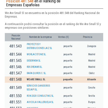
Posición 481.548
en el Ranking de
Empresas Españolas
We Are Small Sl se encuentra en la posición 481.548 del Ranking Nacional de
Empresas.
A continuación podrá consultar la posición en el ranking de We Are Small Sl y
empresas con posiciones similares:
Posición
Nombre de la empresa
Ventas (€)
Provincia
Nacional
PROYECTOS Y
481.543
pequeña
Zaragoza
DISTRIBUCIONES LAIZ SL
481.544
MORLAC STONE SL.
pequeña
Madrid
481.545
DESERINSA SL
pequeña
Madrid
481.546
RDS DREAMS SL.
pequeña
Madrid
481.547
RAFA QUIROS C. SL.
pequeña
Cádiz
481.548
WE ARE SMALL SL
pequeña
Alicante
SERVICIOS GANDEIROS
481.549
pequeña
Coruña
SEGAPI SL.
481.550
RON 2020 CONSULTING SL.
pequeña
Sevilla
481.551
AVICOLA VALLERUELA SL
pequeña
Burgos