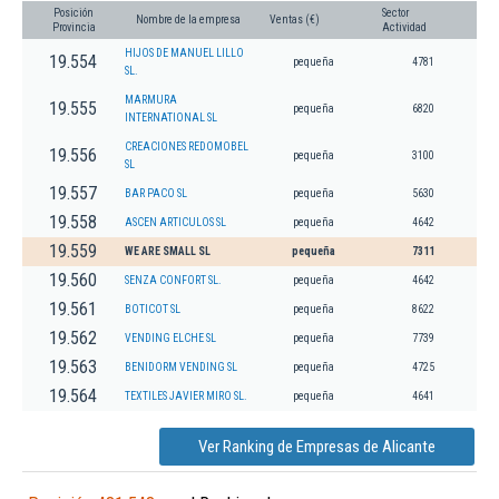
Posición
Sector
Nombre de la empresa
Ventas (€)
Provincia
Actividad
HIJOS DE MANUEL LILLO
19.554
pequeña
4781
SL.
MARMURA
19.555
pequeña
6820
INTERNATIONAL SL
CREACIONES REDOMOBEL
19.556
pequeña
3100
SL
19.557
BAR PACO SL
pequeña
5630
19.558
ASCEN ARTICULOS SL
pequeña
4642
19.559
WE ARE SMALL SL
pequeña
7311
19.560
SENZA CONFORT SL.
pequeña
4642
19.561
BOTICOT SL
pequeña
8622
19.562
VENDING ELCHE SL
pequeña
7739
19.563
BENIDORM VENDING SL
pequeña
4725
19.564
TEXTILES JAVIER MIRO SL.
pequeña
4641
Ver Ranking de Empresas de Alicante