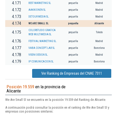
4.171
BEST MARKETING SL
pequeña
Madrid
4.172
AAKKIONEN SL
pequeña
Madrid
4.173
DETOUR MEDIA SL.
pequeña
Madrid
4.174
WE ARE SMALL SL
pequeña
Alicante
COLORSTUDIO GRAFICA
4.175
pequeña
Toledo
WEB MULTIMEDIA SL
4.176
FESTIVAL MARKETING SL.
pequeña
Madrid
4.177
VABA CONCEPT LAB SL
pequeña
Barcelona
4.178
VISENI DESIGN SL.
pequeña
Madrid
4.179
IP COMUNICACION SL
pequeña
Barcelona
Ver Ranking de Empresas del CNAE 7311
Posición 19.559
en la provincia de
Alicante
We Are Small Sl se encuentra en la posición 19.559 del Ranking de Alicante.
A continuación podrá consultar la posición en el ranking de We Are Small Sl y
empresas con posiciones similares: