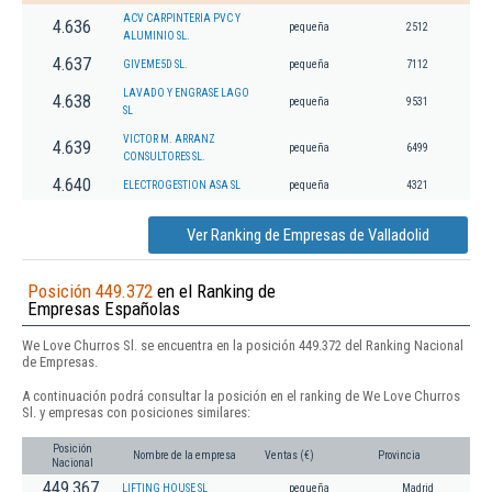
ACV CARPINTERIA PVC Y
4.636
pequeña
2512
ALUMINIO SL.
4.637
GIVEME5D SL.
pequeña
7112
LAVADO Y ENGRASE LAGO
4.638
pequeña
9531
SL
VICTOR M. ARRANZ
4.639
pequeña
6499
CONSULTORES SL.
4.640
ELECTROGESTION ASA SL
pequeña
4321
Ver Ranking de Empresas de Valladolid
Posición 449.372
en el Ranking de
Empresas Españolas
We Love Churros Sl. se encuentra en la posición 449.372 del Ranking Nacional
de Empresas.
A continuación podrá consultar la posición en el ranking de We Love Churros
Sl. y empresas con posiciones similares:
Posición
Nombre de la empresa
Ventas (€)
Provincia
Nacional
449.367
LIFTING HOUSE SL
pequeña
Madrid