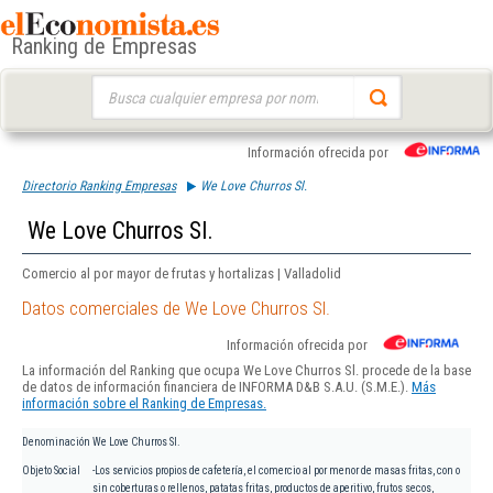
Ranking de Empresas
Buscar:
Información ofrecida por
Directorio Ranking Empresas
We Love Churros Sl.
We Love Churros Sl.
Comercio al por mayor de frutas y hortalizas | Valladolid
Datos comerciales de We Love Churros Sl.
Información ofrecida por
La información del Ranking que ocupa We Love Churros Sl. procede de la base
de datos de información financiera de INFORMA D&B S.A.U. (S.M.E.).
Más
información sobre el Ranking de Empresas.
Denominación
We Love Churros Sl.
Objeto Social
-Los servicios propios de cafetería, el comercio al por menor de masas fritas, con o
sin coberturas o rellenos, patatas fritas, productos de aperitivo, frutos secos,