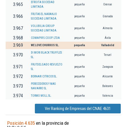
EFROITA SOCIEDAD
3.965
pequeña
Orense
LIMITADA.
FRUTAS EL NARANJO
3.966
pequeña
Granada
SOCIEDAD LIMITADA.
VOLUBILIA GROUP
3.967
pequeña
Almería
SOCIEDAD LIMITADA.
3.968
COMAPIR S.COOP. LTDA
pequeña
Ávila
3.969
WE LOVE CHURROS SL.
pequeña
Valladolid
DI MORI BLACK TRUFFLES
3.970
pequeña
Teruel
SL.
FRUTDELGADO REVUELTO
3.971
pequeña
Zaragoza
SL
3.972
BERNARI CITRICOS SL.
pequeña
Alicante
PERECEDEROS Y MAS
3.973
pequeña
Baleares
NAVARRO SL
3.974
TORMO MOLL SL.
pequeña
Valencia
Ver Ranking de Empresas del CNAE 4631
Posición 4.635
en la provincia de