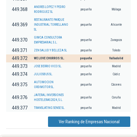
ANDRES LOPEZ Y PEDRO
449.368
pequeña
Málaga
RODRIGUEZ SL
RESTAURANTE PARQUE
449.369
INDUSTRIAL TORRELLANO
pequeña
Alicante
SL
GIMCA CONSULTORA
449.370
pequeña
Zaragoza
EMPRESARIAL S.L.
449.371
ZEN SALUD Y BELLEZA SL
pequeña
Toledo
449.372
WE LOVE CHURROS SL.
pequeña
Valladolid
449.373
JOSE BERRIO VICO SL.
pequeña
Madrid
449.374
JULIOSBUS SL.
pequeña
Cádiz
AUTOMOCION
449.375
pequeña
Cáceres
ORDIMOTOR SL.
JAFERAL INVERSIONES
449.376
pequeña
Coruña
HOSTELERAS 2024, S.L.
449.377
TRANSLATING SENSE SL.
pequeña
Madrid
Ver Ranking de Empresas Nacional