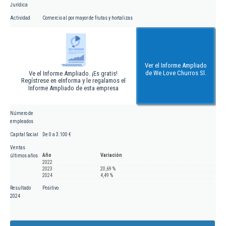
Jurídica
Actividad
Comercio al por mayor de frutas y hortalizas
Ver el Informe Ampliado
de We Love Churros Sl.
Ve el Informe Ampliado. ¡Es gratis!
Regístrese en eInforma y le regalamos el
Informe Ampliado de esta empresa
Número de
empleados
Capital Social
De 0 a 3.100 €
Ventas
Año
Variación
últimos años
2022
2023
20,69 %
2024
4,49 %
Resultado
Positivo
2024