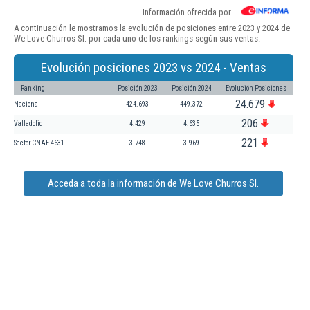
Información ofrecida por
A continuación le mostramos la evolución de posiciones entre 2023 y 2024 de
We Love Churros Sl. por cada uno de los rankings según sus ventas:
Evolución posiciones 2023 vs 2024 - Ventas
Ranking
Posición 2023
Posición 2024
Evolución Posiciones
24.679
Nacional
424.693
449.372
206
Valladolid
4.429
4.635
221
Sector CNAE 4631
3.748
3.969
Acceda a toda la información de We Love Churros Sl.