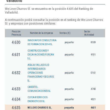
Valladolid
We Love Churros Sl. se encuentra en la posición 4.635 del Ranking de
Valladolid.
A continuación podrá consultar la posición en el ranking de We Love Churros
Sl. y empresas con posiciones similares:
Posición
Sector
Nombre de la empresa
Ventas (€)
Provincia
Actividad
INNOVAFOR CONSULTORIA
4.630
pequeña
8559
DE FORMACION 2014 SL.
CONSTRUCCIONES Y
4.631
EXCAVACIONES FORCAN
pequeña
4101
S.L.
ASAJA VALLADOLID
INTERMEDIARIOS
4.632
OPERACIONES
pequeña
0161
FINANCIERAS Y SEGUROS
SL.
CASERTEL
4.633
pequeña
4740
COMUNICACIONES SL
CLYCAIR SERVICIOS
4.634
pequeña
4321
ENERGETICOS SL.
4.635
WE LOVE CHURROS SL.
pequeña
4631