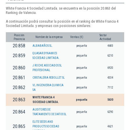
White Francia 4 Sociedad Limitada. se encuentra en la posición 20.863 del
Ranking de Valencia.
A continuación podrá consultar la posición en el ranking de White Francia 4
Sociedad Limitada. y empresas con posiciones similares:
Posición
Sector
Nombre de la empresa
Ventas (€)
Provincia
Actividad
20.858
ALBABAÑOS SL.
pequeña
4683
QUASAR DYNAMICS
20.859
pequeña
6210
SOCIEDAD LIMITADA.
J ROCHE ASOCIADOS SL
20.860
pequeña
6920
PROFESIONAL
20.861
CRISTALERIA REBOLLET SL
pequeña
4334
VL INGENIERIA QUIMICA
20.862
pequeña
7112
SA
WHITE FRANCIA 4
20.863
pequeña
5630
SOCIEDAD LIMITADA.
AUDITORES DE
20.864
pequeña
6290
TRATAMIENTO DE DATOS SL
ELITE SEEDS AND
20.865
PRODUCTS SOCIEDAD
pequeña
4621