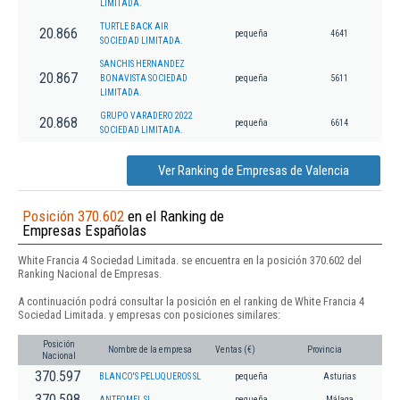
LIMITADA.
TURTLE BACK AIR
20.866
pequeña
4641
SOCIEDAD LIMITADA.
SANCHIS HERNANDEZ
20.867
BONAVISTA SOCIEDAD
pequeña
5611
LIMITADA.
GRUPO VARADERO 2022
20.868
pequeña
6614
SOCIEDAD LIMITADA.
Ver Ranking de Empresas de Valencia
Posición 370.602
en el Ranking de
Empresas Españolas
White Francia 4 Sociedad Limitada. se encuentra en la posición 370.602 del
Ranking Nacional de Empresas.
A continuación podrá consultar la posición en el ranking de White Francia 4
Sociedad Limitada. y empresas con posiciones similares:
Posición
Nombre de la empresa
Ventas (€)
Provincia
Nacional
370.597
BLANCO'S PELUQUEROS SL
pequeña
Asturias
370.598
ANTEQMEL SL
pequeña
Málaga