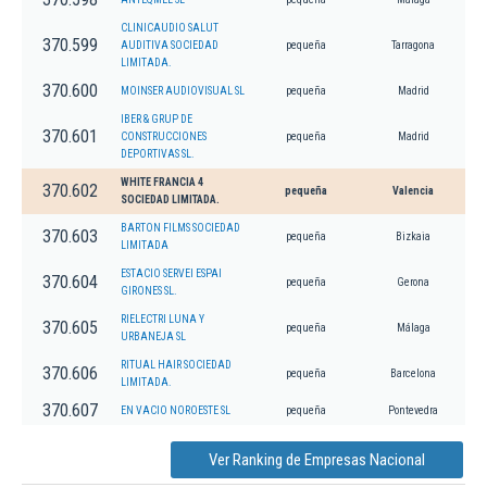
CLINICAUDIO SALUT
370.599
AUDITIVA SOCIEDAD
pequeña
Tarragona
LIMITADA.
370.600
MOINSER AUDIOVISUAL SL
pequeña
Madrid
IBER & GRUP DE
370.601
CONSTRUCCIONES
pequeña
Madrid
DEPORTIVAS SL.
WHITE FRANCIA 4
370.602
pequeña
Valencia
SOCIEDAD LIMITADA.
BARTON FILMS SOCIEDAD
370.603
pequeña
Bizkaia
LIMITADA
ESTACIO SERVEI ESPAI
370.604
pequeña
Gerona
GIRONES SL.
RIELECTRI LUNA Y
370.605
pequeña
Málaga
URBANEJA SL
RITUAL HAIR SOCIEDAD
370.606
pequeña
Barcelona
LIMITADA.
370.607
EN VACIO NOROESTE SL
pequeña
Pontevedra
Ver Ranking de Empresas Nacional