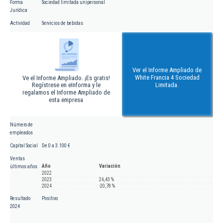
Forma
Sociedad limitada unipersonal
Jurídica
Actividad
Servicios de bebidas
Ver el Informe Ampliado de
White Francia 4 Sociedad
Ve el Informe Ampliado. ¡Es gratis!
Regístrese en eInforma y le
Limitada.
regalamos el Informe Ampliado de
esta empresa
Número de
empleados
Capital Social
De 0 a 3.100 €
Ventas
Año
Variación
últimos años
2022
2023
26,43 %
2024
-20,78 %
Resultado
Positivo
2024