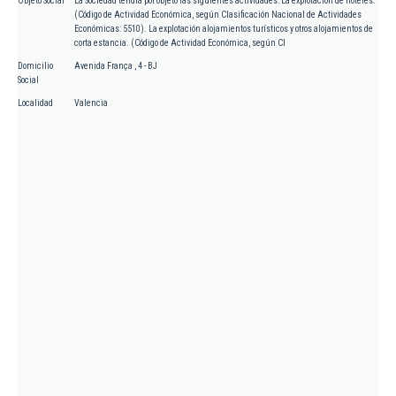
Objeto Social
La Sociedad tendrá por objeto las siguientes actividades: La explotación de hoteles.
(Código de Actividad Económica, según Clasificación Nacional de Actividades
Económicas: 5510). La explotación alojamientos turísticos y otros alojamientos de
corta estancia. (Código de Actividad Económica, según Cl
Domicilio
Avenida França , 4 - BJ
Social
Localidad
Valencia