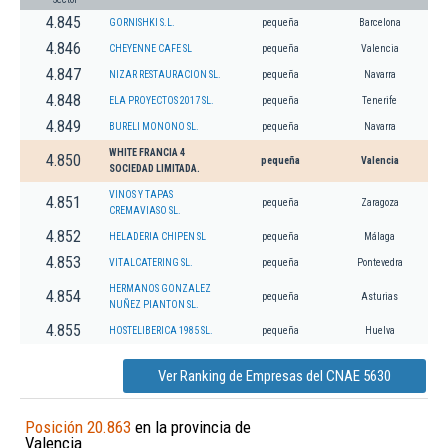
4.845
GORNISHKI S.L.
pequeña
Barcelona
4.846
CHEYENNE CAFE SL
pequeña
Valencia
4.847
NIZAR RESTAURACION SL.
pequeña
Navarra
4.848
ELA PROYECTOS 2017 SL.
pequeña
Tenerife
4.849
BURELI MONONO SL.
pequeña
Navarra
WHITE FRANCIA 4
4.850
pequeña
Valencia
SOCIEDAD LIMITADA.
VINOS Y TAPAS
4.851
pequeña
Zaragoza
CREMAVIASO SL.
4.852
HELADERIA CHIPEN SL
pequeña
Málaga
4.853
VITALCATERING SL.
pequeña
Pontevedra
HERMANOS GONZALEZ
4.854
pequeña
Asturias
NUÑEZ PIANTON SL.
4.855
HOSTELIBERICA 1985 SL.
pequeña
Huelva
Ver Ranking de Empresas del CNAE 5630
Posición 20.863
en la provincia de
Valencia