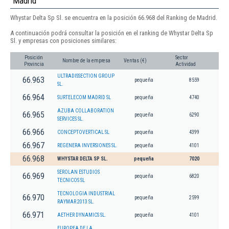
Madrid
Whystar Delta Sp Sl. se encuentra en la posición 66.968 del Ranking de Madrid.
A continuación podrá consultar la posición en el ranking de Whystar Delta Sp
Sl. y empresas con posiciones similares:
Posición
Sector
Nombre de la empresa
Ventas (€)
Provincia
Actividad
ULTRADISSECTION GROUP
66.963
pequeña
8559
SL.
66.964
SURTELECOM MADRID SL
pequeña
4740
AZUBA COLLABORATION
66.965
pequeña
6290
SERVICES SL.
66.966
CONCEPTOVERTICAL SL
pequeña
4399
66.967
REGENERA INVERSIONES SL.
pequeña
4101
66.968
WHYSTAR DELTA SP SL.
pequeña
7020
SEROLAN ESTUDIOS
66.969
pequeña
6820
TECNICOS SL
TECNOLOGIA INDUSTRIAL
66.970
pequeña
2599
RAYMAR 2013 SL.
66.971
AETHER DYNAMICS SL.
pequeña
4101
EUROPEA DE LA