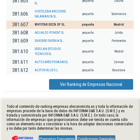
381.605
pequeña
Coruña
SL.
HOSTELERIA BROCENSE
381.606
pequeña
Salamanca
SALAMANCA SL.
381.607
WHYSTAR DELTA SP SL.
pequeña
Madrid
381.608
AQUALEG PONENT SL.
pequeña
Lérida
381.609
ENXEBRE ENERXIA SL.
pequeña
Pontevedra
SEROLAN ESTUDIOS
381.610
pequeña
Madrid
TECNICOS SL
381.611
AUTOCARES POSADAS SL
pequeña
Zamora
381.612
ALSTON BLUE S.L.
pequeña
Barcelona
Ver Ranking de Empresas Nacional
Todo el contenido de ranking-empresas.eleconomista.es y toda la información de
empresas procede de la base de datos de INFORMA D&B S.A.U. (S.M.E.) y es
tratada y suministrada por INFORMA D&B S.A.U. (S.M.E.). En todo caso, la
información de empresas que proporcionamos debe ser tenida en cuenta sólo
como un elemento más a considerar a la hora de adoptar decisiones comerciales
y no debe por tanto determinar las mismas.
Preguntas Frecuentes
Condiciones Generales