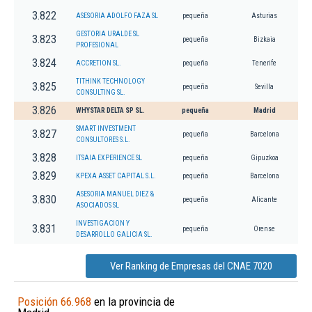
3.822
ASESORIA ADOLFO FAZA SL
pequeña
Asturias
GESTORIA URALDE SL
3.823
pequeña
Bizkaia
PROFESIONAL
3.824
ACCRETION SL.
pequeña
Tenerife
TITHINK TECHNOLOGY
3.825
pequeña
Sevilla
CONSULTING SL.
3.826
WHYSTAR DELTA SP SL.
pequeña
Madrid
SMART INVESTMENT
3.827
pequeña
Barcelona
CONSULTORES S.L.
3.828
ITSAIA EXPERIENCE SL
pequeña
Gipuzkoa
3.829
KPEXA ASSET CAPITAL S.L.
pequeña
Barcelona
ASESORIA MANUEL DIEZ &
3.830
pequeña
Alicante
ASOCIADOS SL
INVESTIGACION Y
3.831
pequeña
Orense
DESARROLLO GALICIA SL.
Ver Ranking de Empresas del CNAE 7020
Posición 66.968
en la provincia de