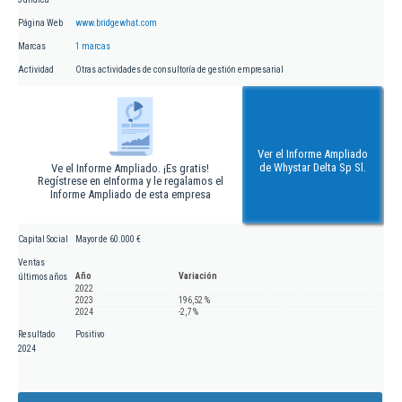
Página Web
www.bridgewhat.com
Marcas
1 marcas
Actividad
Otras actividades de consultoría de gestión empresarial
Ver el Informe Ampliado
de Whystar Delta Sp Sl.
Ve el Informe Ampliado. ¡Es gratis!
Regístrese en eInforma y le regalamos el
Informe Ampliado de esta empresa
Capital Social
Mayor de 60.000 €
Ventas
Año
Variación
últimos años
2022
2023
196,52 %
2024
-2,7 %
Resultado
Positivo
2024