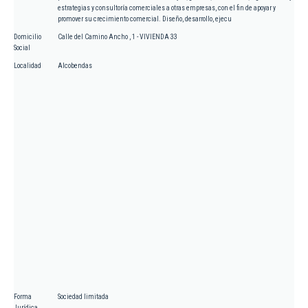
estrategias y consultoría comerciales a otras empresas, con el fin de apoyar y
promover su crecimiento comercial. Diseño, desarrollo, ejecu
Domicilio
Calle del Camino Ancho , 1 - VIVIENDA 33
Social
Localidad
Alcobendas
Forma
Sociedad limitada
Jurídica