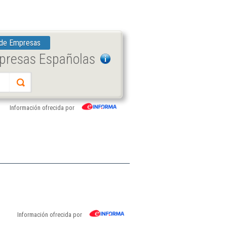
 de Empresas
mpresas Españolas
Información ofrecida por
Información ofrecida por