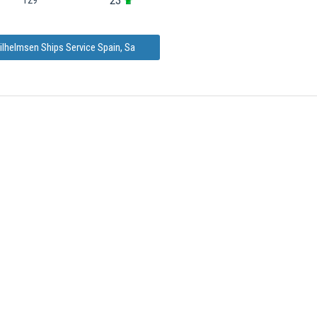
23
129
ilhelmsen Ships Service Spain, Sa