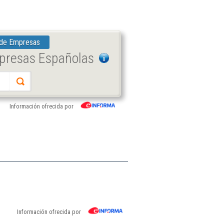
 de Empresas
mpresas Españolas
Información ofrecida por
Información ofrecida por