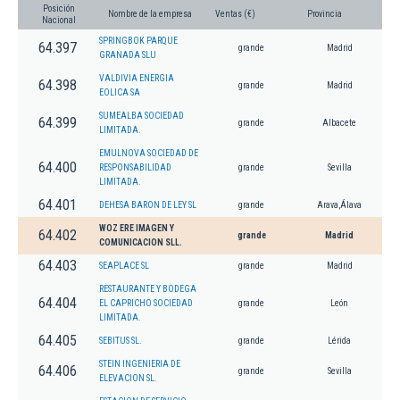
Posición
Nombre de la empresa
Ventas (€)
Provincia
Nacional
SPRINGBOK PARQUE
64.397
grande
Madrid
GRANADA SLU
VALDIVIA ENERGIA
64.398
grande
Madrid
EOLICA SA
SUMEALBA SOCIEDAD
64.399
grande
Albacete
LIMITADA.
EMULNOVA SOCIEDAD DE
64.400
RESPONSABILIDAD
grande
Sevilla
LIMITADA.
64.401
DEHESA BARON DE LEY SL
grande
Arava,Álava
WOZ ERE IMAGEN Y
64.402
grande
Madrid
COMUNICACION SLL.
64.403
SEAPLACE SL
grande
Madrid
RESTAURANTE Y BODEGA
64.404
EL CAPRICHO SOCIEDAD
grande
León
LIMITADA.
64.405
SEBITUS SL.
grande
Lérida
STEIN INGENIERIA DE
64.406
grande
Sevilla
ELEVACION SL.