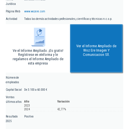
Jurídica
Página Web
www.wozere.com
Actividad
Todas las demás actividades profesionales, científicas y técnicas n.c.o.p.
Ver el Informe Ampliado de
Woz Ere Imagen Y
Ve el Informe Ampliado. ¡Es gratis!
Regístrese en eInforma y le
Comunicacion Sll.
regalamos el Informe Ampliado de
esta empresa
Número de
empleados
Capital Social
De 3.100 a 60.000 €
Ventas
Año
Variación
últimos años
2023
2024
42,77 %
Resultado
Positivo
2025