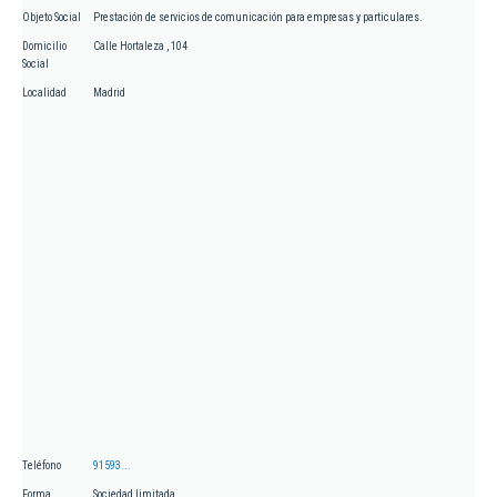
Objeto Social
Prestación de servicios de comunicación para empresas y particulares.
Domicilio
Calle Hortaleza , 104
Social
Localidad
Madrid
Teléfono
91593...
Forma
Sociedad limitada