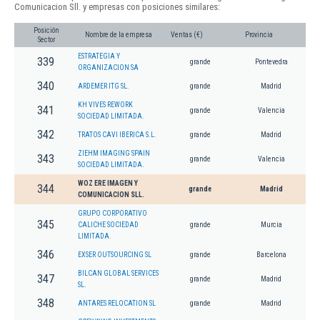
Comunicacion Sll. y empresas con posiciones similares:
Posición
Nombre de la empresa
Ventas (€)
Provincia
Sector
ESTRATEGIA Y
339
grande
Pontevedra
ORGANIZACION SA
340
ARDEMER ITG SL.
grande
Madrid
KH VIVES REWORK
341
grande
Valencia
SOCIEDAD LIMITADA.
342
TRATOS CAVI IBERICA S.L.
grande
Madrid
ZIEHM IMAGING SPAIN
343
grande
Valencia
SOCIEDAD LIMITADA.
WOZ ERE IMAGEN Y
344
grande
Madrid
COMUNICACION SLL.
GRUPO CORPORATIVO
345
CALICHE SOCIEDAD
grande
Murcia
LIMITADA.
346
EXSER OUTSOURCING SL
grande
Barcelona
BILCAN GLOBAL SERVICES
347
grande
Madrid
SL.
348
ANTARES RELOCATION SL
grande
Madrid