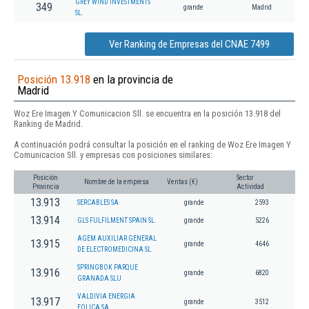
GREY WIND INVESTMENTS
349
grande
Madrid
SL.
Ver Ranking de Empresas del CNAE 7499
Posición 13.918
en la provincia de
Madrid
Woz Ere Imagen Y Comunicacion Sll. se encuentra en la posición 13.918 del
Ranking de Madrid.
A continuación podrá consultar la posición en el ranking de Woz Ere Imagen Y
Comunicacion Sll. y empresas con posiciones similares:
Posición
Sector
Nombre de la empresa
Ventas (€)
Provincia
Actividad
13.913
SERCABLES SA
grande
2593
13.914
GLS FULFILMENT SPAIN SL.
grande
5226
AGEM AUXILIAR GENERAL
13.915
grande
4646
DE ELECTROMEDICINA SL.
SPRINGBOK PARQUE
13.916
grande
6820
GRANADA SLU
VALDIVIA ENERGIA
13.917
grande
3512
EOLICA SA