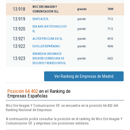
WOZ ERE IMAGEN Y
13.918
grande
7499
COMUNICACION SLL.
13.919
SEAPLACE SL
grande
7112
SEA AND AIR TECHNOLOGY
13.920
grande
7112
SL.
13.921
ALITER PROCURA XXI SL.
grande
6910
13.922
SCHILLER ESPAÑASAU
grande
4646
RISKMEDIA INSURANCE
13.923
BROKERS CORREDURIA DE
grande
6622
SEGUROS Y REASEGUROS SL.
Ver Ranking de Empresas de Madrid
Posición 64.402
en el Ranking de
Empresas Españolas
Woz Ere Imagen Y Comunicacion Sll. se encuentra en la posición 64.402 del
Ranking Nacional de Empresas.
A continuación podrá consultar la posición en el ranking de Woz Ere Imagen Y
Comunicacion Sll. y empresas con posiciones similares: