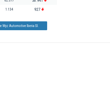
56.941
62.577
927
1.134
e Wyz Automotive Iberia Sl.