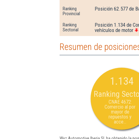
Posición 62.577 de B
Ranking
Provincial
Posición 1.134 de Co
Ranking
vehículos de motor
Sectorial
Resumen de posiciones
1.134
Ranking Secto
CNAE 4672:
Comercio al por
mayor de
repuestos y
acce...
Wyz Automotive Iberia Sl. ha obtenido la po