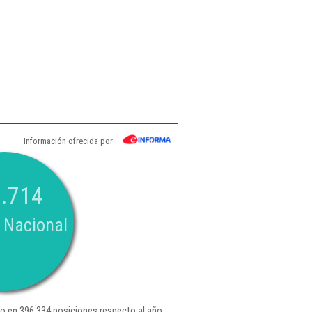
Información ofrecida por
.714
 Nacional
 en 396.334 posiciones respecto al año