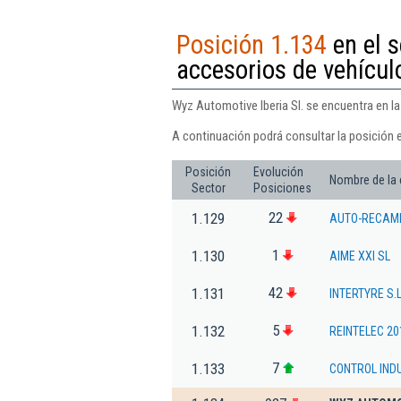
Posición 1.134
en el s
accesorios de vehícul
Wyz Automotive Iberia Sl. se encuentra en l
A continuación podrá consultar la posición e
Posición
Evolución
Nombre de la
Sector
Posiciones
22
1.129
AUTO-RECAMB
1
1.130
AIME XXI SL
42
1.131
INTERTYRE S.L
5
1.132
REINTELEC 20
7
1.133
CONTROL IND