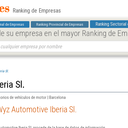
Ranking de Empresas
Ranking Sectorial
nal de Empresas
Ranking Provincial de Empresas
 de su empresa en el mayor Ranking de E
ria Sl.
ria Sl.
orios de vehículos de motor | Barcelona
yz Automotive Iberia Sl.
tomotive Iberia Sl. procede de la base de datos de información