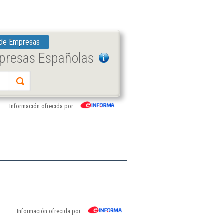
 de Empresas
mpresas Españolas
Información ofrecida por
Información ofrecida por