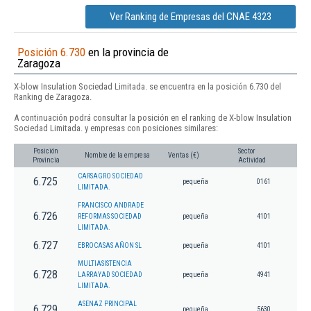
Ver Ranking de Empresas del CNAE 4323
Posición 6.730
en la provincia de
Zaragoza
X-blow Insulation Sociedad Limitada. se encuentra en la posición 6.730 del
Ranking de Zaragoza.
A continuación podrá consultar la posición en el ranking de X-blow Insulation
Sociedad Limitada. y empresas con posiciones similares:
Posición
Sector
Nombre de la empresa
Ventas (€)
Provincia
Actividad
CARSAGRO SOCIEDAD
6.725
pequeña
0161
LIMITADA.
FRANCISCO ANDRADE
6.726
REFORMAS SOCIEDAD
pequeña
4101
LIMITADA.
6.727
EBROCASAS AÑON SL
pequeña
4101
MULTIASISTENCIA
6.728
LARRAYAD SOCIEDAD
pequeña
4941
LIMITADA.
ASENAZ PRINCIPAL
6.729
pequeña
5630