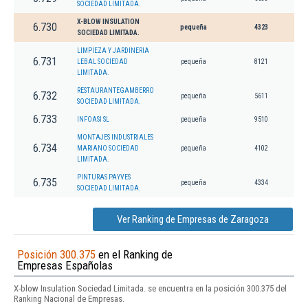
SOCIEDAD LIMITADA.
X-BLOW INSULATION
6.730
pequeña
4323
SOCIEDAD LIMITADA.
LIMPIEZA Y JARDINERIA
6.731
LEBAL SOCIEDAD
pequeña
8121
LIMITADA.
RESTAURANTEGAMBERRO
6.732
pequeña
5611
SOCIEDAD LIMITADA.
6.733
INFOASI SL
pequeña
9510
MONTAJES INDUSTRIALES
6.734
MARIANO SOCIEDAD
pequeña
4102
LIMITADA.
PINTURAS PAYVES
6.735
pequeña
4334
SOCIEDAD LIMITADA.
Ver Ranking de Empresas de Zaragoza
Posición 300.375
en el Ranking de
Empresas Españolas
X-blow Insulation Sociedad Limitada. se encuentra en la posición 300.375 del
Ranking Nacional de Empresas.