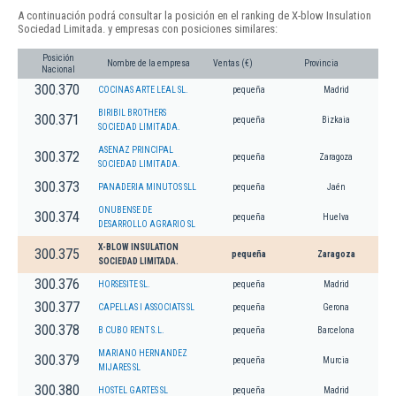
A continuación podrá consultar la posición en el ranking de X-blow Insulation
Sociedad Limitada. y empresas con posiciones similares:
Posición
Nombre de la empresa
Ventas (€)
Provincia
Nacional
300.370
COCINAS ARTE LEAL SL.
pequeña
Madrid
BIRIBIL BROTHERS
300.371
pequeña
Bizkaia
SOCIEDAD LIMITADA.
ASENAZ PRINCIPAL
300.372
pequeña
Zaragoza
SOCIEDAD LIMITADA.
300.373
PANADERIA MINUTOS SLL
pequeña
Jaén
ONUBENSE DE
300.374
pequeña
Huelva
DESARROLLO AGRARIO SL
X-BLOW INSULATION
300.375
pequeña
Zaragoza
SOCIEDAD LIMITADA.
300.376
HORSESITE SL.
pequeña
Madrid
300.377
CAPELLAS I ASSOCIATS SL
pequeña
Gerona
300.378
B CUBO RENT S.L.
pequeña
Barcelona
MARIANO HERNANDEZ
300.379
pequeña
Murcia
MIJARES SL
300.380
HOSTEL GARTES SL
pequeña
Madrid