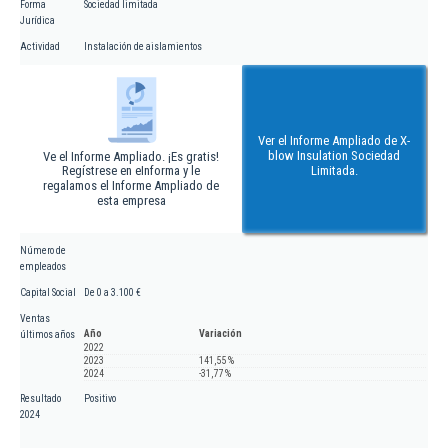
Forma
Sociedad limitada
Jurídica
Actividad
Instalación de aislamientos
Ver el Informe Ampliado de X-
blow Insulation Sociedad
Ve el Informe Ampliado. ¡Es gratis!
Regístrese en eInforma y le
Limitada.
regalamos el Informe Ampliado de
esta empresa
Número de
empleados
Capital Social
De 0 a 3.100 €
Ventas
Año
Variación
últimos años
2022
2023
141,55 %
2024
-31,77 %
Resultado
Positivo
2024