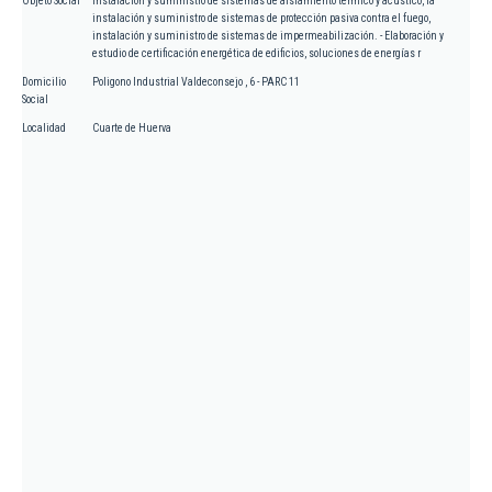
Objeto Social
Instalación y suministro de sistemas de aislamiento térmico y acústico, la
instalación y suministro de sistemas de protección pasiva contra el fuego,
instalación y suministro de sistemas de impermeabilización. - Elaboración y
estudio de certificación energética de edificios, soluciones de energías r
Domicilio
Poligono Industrial Valdeconsejo , 6 - PARC 11
Social
Localidad
Cuarte de Huerva