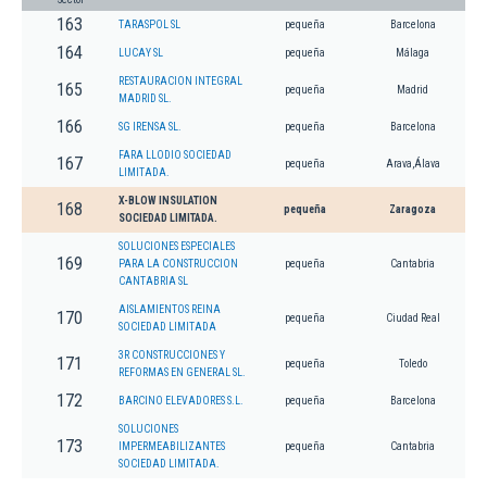
163
TARASPOL SL
pequeña
Barcelona
164
LUCAY SL
pequeña
Málaga
RESTAURACION INTEGRAL
165
pequeña
Madrid
MADRID SL.
166
SG IRENSA SL.
pequeña
Barcelona
FARA LLODIO SOCIEDAD
167
pequeña
Arava,Álava
LIMITADA.
X-BLOW INSULATION
168
pequeña
Zaragoza
SOCIEDAD LIMITADA.
SOLUCIONES ESPECIALES
169
PARA LA CONSTRUCCION
pequeña
Cantabria
CANTABRIA SL
AISLAMIENTOS REINA
170
pequeña
Ciudad Real
SOCIEDAD LIMITADA
3R CONSTRUCCIONES Y
171
pequeña
Toledo
REFORMAS EN GENERAL SL.
172
BARCINO ELEVADORES S.L.
pequeña
Barcelona
SOLUCIONES
173
IMPERMEABILIZANTES
pequeña
Cantabria
SOCIEDAD LIMITADA.