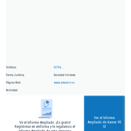
Teléfono
93796...
Forma Jurídica
Sociedad limitada
Página Web
www.sotavent.es
Actividad
Ver el Informe
Ampliado de Xamer 95
Ve el Informe Ampliado. ¡Es gratis!
Regístrese en eInforma y le regalamos el
Sl
Informe Ampliado de esta empresa