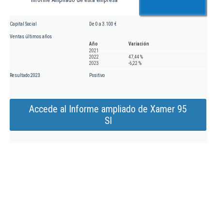
Capital Social
De 0 a 3.100 €
Ventas últimos años
Año
Variación
2021
2022
47,44 %
2023
-6,22 %
Resultado 2023
Positivo
Accede al Informe ampliado de Xamer 95
Sl