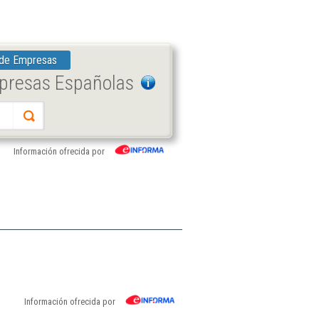
 de Empresas
mpresas Españolas
Información ofrecida por
Información ofrecida por