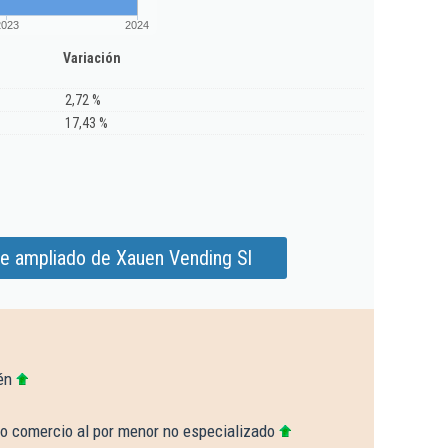
2023
2024
Variación
2,72 %
17,43 %
me ampliado de Xauen Vending Sl
én
ro comercio al por menor no especializado