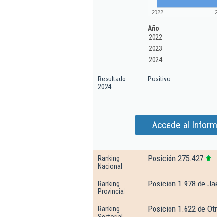
2022
Año
2022
2023
2024
Resultado
Positivo
2024
Accede al Infor
Posición 275.427
Ranking
Nacional
Posición 1.978 de Ja
Ranking
Provincial
Posición 1.622 de Ot
Ranking
Sectorial