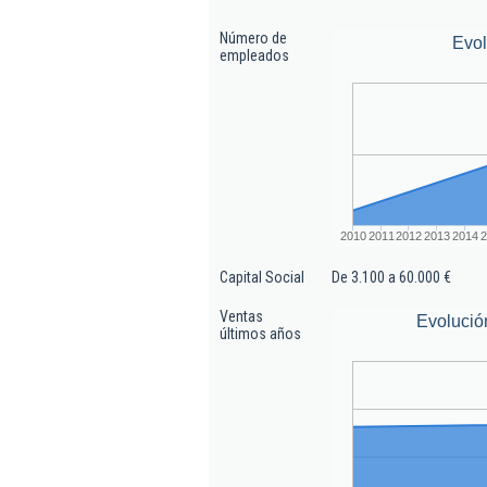
Número de
Evo
empleados
2010
2011
2012
2013
2014
2
Capital Social
De 3.100 a 60.000 €
Ventas
Evolució
últimos años