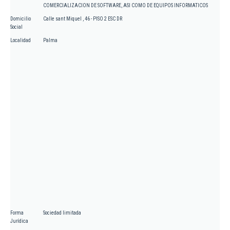
COMERCIALIZACION DE SOFTWARE, ASI COMO DE EQUIPOS INFORMATICOS
Domicilio
Calle sant Miquel , 46 - PISO 2 ESC DR
Social
Localidad
Palma
Forma
Sociedad limitada
Jurídica