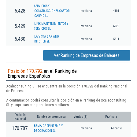
SERVICIOS Y
5.428
CONSTRUCCIONES CASTOR
mediana
4101
CARPIO SL
LINK MANTENIMIENTOS Y
5.429
mediana
6220
SERVICIOS SL
LA VISTA BAR AND
5.430
mediana
5611
KITCHEN SL.
Ver Ranking de Empresas de Baleares
Posición 170.792
en el Ranking de
Empresas Españolas
Xcaleconsulting Sl. se encuentra en la posición 170.792 del Ranking Nacional
de Empresas.
A continuación podrá consultar la posición en el ranking de Xcaleconsulting
Sl. y empresas con posiciones similares:
Posición
Nombre de la empresa
Ventas (€)
Provincia
Nacional
BEMA CARPINTERIA Y
170.787
mediana
Alicante
DECORACION SL.