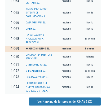
1.064
mediana
Madrid
DIGITALES SL.
MUEVO PROYECTOS Y
1.065
SISTEMAS DE
mediana
Sevilla
COMUNICACION SL
1.066
CASAFARI SPAIN SL.
mediana
Madrid
1.067
LIKEIK SL.
mediana
Madrid
INVESTIGACION Y
1.068
APLICACIONES A
mediana
Barcelona
PROCESOS S.L.
1.069
XCALECONSULTING SL.
mediana
Baleares
LINK MANTENIMIENTOS Y
1.070
mediana
Baleares
SERVICIOS SL
1.071
UNIENDO NODOS SL.
mediana
Madrid
1.072
SPECIALISTERNE SL.
mediana
Barcelona
1.073
FUSUMA ADVISORY SL.
mediana
Madrid
PROFESIONALCLOUD
1.074
NUEVAS TECNOLOGIAS
mediana
Sevilla
SOCIEDAD LIMITADA.
Ver Ranking de Empresas del CNAE 6220