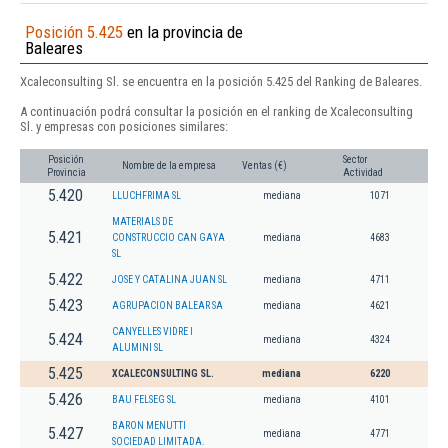
Posición 5.425
en la provincia de
Baleares
Xcaleconsulting Sl. se encuentra en la posición 5.425 del Ranking de Baleares.
A continuación podrá consultar la posición en el ranking de Xcaleconsulting
Sl. y empresas con posiciones similares:
Posición
Sector
Nombre de la empresa
Ventas (€)
Provincia
Actividad
5.420
LLUCHFRIMA SL
mediana
1071
MATERIALS DE
5.421
CONSTRUCCIO CAN GAYA
mediana
4683
SL
5.422
JOSE Y CATALINA JUAN SL
mediana
4711
5.423
AGRUPACION BALEAR SA
mediana
4621
CANYELLES VIDRE I
5.424
mediana
4324
ALUMINI SL
5.425
XCALECONSULTING SL.
mediana
6220
5.426
BAU FELSEG SL
mediana
4101
BARON MENUTTI
5.427
mediana
4771
SOCIEDAD LIMITADA.