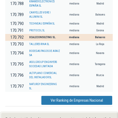
KRAMER ELECTRONICS
170.788
mediana
Madrid
ESPAÑA SL
CANYELLES VIDRE I
170.789
mediana
Baleares
ALUMINI SL
170.790
TECHNEAU ESPAÑA SL
mediana
Madrid
170.791
PROTOCOL SL
mediana
Gerona
170.792
XCALECONSULTING SL.
mediana
Baleares
170.793
TALLERES RINA SL
mediana
La Rioja
BODEGAS PAGOS DE ARAIZ
170.794
mediana
Navarra
SA
ASOLGROUP ENGINYERS
170.795
mediana
Tarragona
SOCIEDAD LIMITADA
ALTIPLANO COMERCIAL
170.796
mediana
Murcia
DEL INSTALADOR SL
NATURGY ENGINEERING
170.797
mediana
Madrid
SL.
Ver Ranking de Empresas Nacional