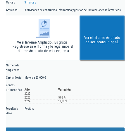
Marcas
3 marcas
Actividad
Actividades de consultoría informática y gestión de instalaciones informáticas
Ver el Informe Ampliado
de Xcaleconsulting Sl.
Ve el Informe Ampliado. ¡Es gratis!
Regístrese en eInforma y le regalamos el
Informe Ampliado de esta empresa
Número de
empleados
Capital Social
Mayor de 60.000 €
Ventas
Año
Variación
últimos años
2022
2023
5,08 %
2024
12,09 %
Resultado
Positivo
2024