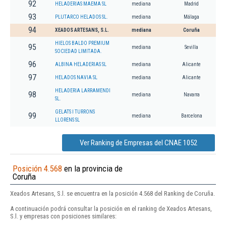
92
HELADERIAS MAEMA SL
mediana
Madrid
93
PLUTARCO HELADOS SL.
mediana
Málaga
94
XEADOS ARTESANS, S.L.
mediana
Coruña
HIELOS BALDO PREMIUM
95
mediana
Sevilla
SOCIEDAD LIMITADA.
96
ALBINA HELADERIAS SL
mediana
Alicante
97
HELADOS NAVIA SL
mediana
Alicante
HELADERIA LARRAMENDI
98
mediana
Navarra
SL.
GELATS I TURRONS
99
mediana
Barcelona
LLORENS SL
Ver Ranking de Empresas del CNAE 1052
Posición 4.568
en la provincia de
Coruña
Xeados Artesans, S.l. se encuentra en la posición 4.568 del Ranking de Coruña.
A continuación podrá consultar la posición en el ranking de Xeados Artesans,
S.l. y empresas con posiciones similares: