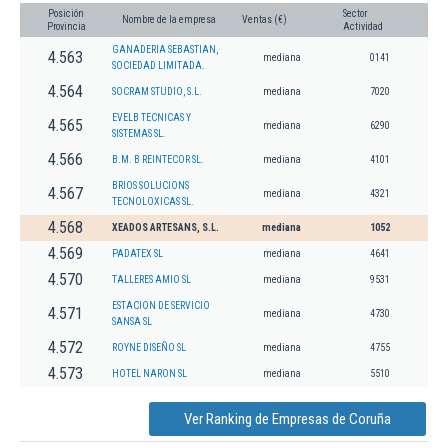
Posición
Sector
Nombre de la empresa
Ventas (€)
Provincia
Actividad
GANADERIA SEBASTIAN,
4.563
mediana
0141
SOCIEDAD LIMITADA.
4.564
SOCRAM STUDIO, S.L.
mediana
7020
EVELB TECNICAS Y
4.565
mediana
6290
SISTEMAS SL.
4.566
B.M. B REINTECOR SL.
mediana
4101
BRIOS SOLUCIONS
4.567
mediana
4321
TECNOLOXICAS SL.
4.568
XEADOS ARTESANS, S.L.
mediana
1052
4.569
PADATEX SL
mediana
4641
4.570
TALLERES AMIO SL
mediana
9531
ESTACION DE SERVICIO
4.571
mediana
4730
SANSA SL
4.572
ROYNE DISEÑO SL
mediana
4755
4.573
HOTEL NARON SL
mediana
5510
Ver Ranking de Empresas de Coruña