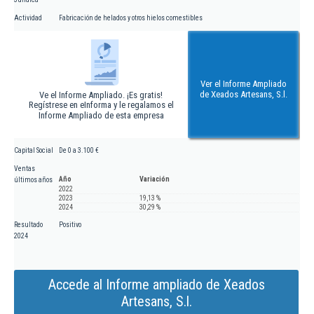
Actividad
Fabricación de helados y otros hielos comestibles
Ver el Informe Ampliado
de Xeados Artesans, S.l.
Ve el Informe Ampliado. ¡Es gratis!
Regístrese en eInforma y le regalamos el
Informe Ampliado de esta empresa
Capital Social
De 0 a 3.100 €
Ventas
Año
Variación
últimos años
2022
2023
19,13 %
2024
30,29 %
Resultado
Positivo
2024
Accede al Informe ampliado de Xeados
Artesans, S.l.