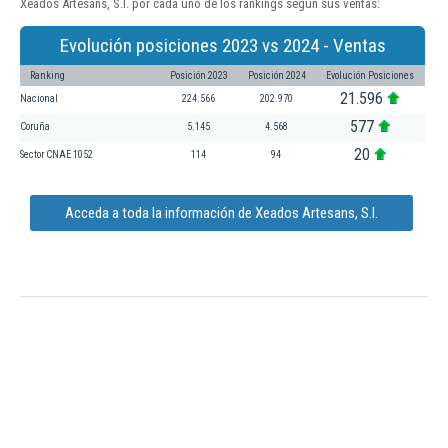
Xeados Artesans, S.l. por cada uno de los rankings según sus ventas:
Evolución posiciones 2023 vs 2024 - Ventas
Ranking
Posición 2023
Posición 2024
Evolución Posiciones
21.596
Nacional
224.566
202.970
577
Coruña
5.145
4.568
20
Sector CNAE 1052
114
94
Acceda a toda la información de Xeados Artesans, S.l.