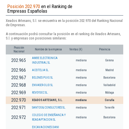
Posición 202.970
en el Ranking de
Empresas Españolas
Xeados Artesans, S.l. se encuentra en la posición 202.970 del Ranking Nacional
de Empresas.
A continuación podrá consultar la posición en el ranking de Xeados Artesans,
S.l. y empresas con posiciones similares:
Posición
Nombre de la empresa
Ventas (€)
Provincia
Nacional
AMBE ELECTRONICA
202.965
mediana
Gerona
INDUSTRIAL SL
202.966
ACEITELIA SL.
mediana
Madrid
202.967
BELENES PUIG SL
mediana
Barcelona
202.968
ENVASER-OLID SL
mediana
Valladolid
202.969
REVEYDEC SL.
mediana
Málaga
202.970
XEADOS ARTESANS, S.L.
mediana
Coruña
202.971
SANTOS & CONSULTORES SL.
mediana
Tenerife
COLEGIO DE ENSEÑANZA Y
202.972
mediana
Barcelona
READAPTACION SL
EXCAVACIONES DANI