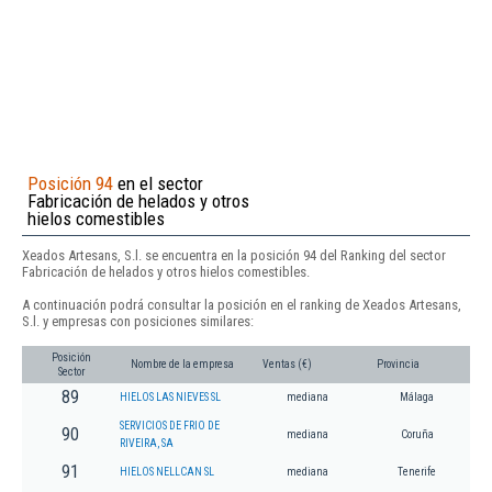
Posición 94
en el sector
Fabricación de helados y otros
hielos comestibles
Xeados Artesans, S.l. se encuentra en la posición 94 del Ranking del sector
Fabricación de helados y otros hielos comestibles.
A continuación podrá consultar la posición en el ranking de Xeados Artesans,
S.l. y empresas con posiciones similares:
Posición
Nombre de la empresa
Ventas (€)
Provincia
Sector
89
HIELOS LAS NIEVES SL
mediana
Málaga
SERVICIOS DE FRIO DE
90
mediana
Coruña
RIVEIRA, SA
91
HIELOS NELLCAN SL
mediana
Tenerife