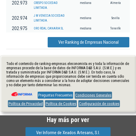
202.973
CRESPO SOCIEDAD
mediana
Almería
LIMITADA.
J M VENECIA SOCIEDAD
202.974
mediana
Sevilla
LIMITADA.
202.975
ORO REAL CANARIA SL
mediana
Tenerife
Ver Ranking de Empresas Nacional
Todo el contenido de ranking-empresas.eleconomista.es y toda la información de
empresas procede de la base de datos de INFORMA D&B S.A.U. (S.M.E.) y es
tratada y suministrada por INFORMA D&B S.A.U. (S.M.E.). En todo caso, la
información de empresas que proporcionamos debe ser tenida en cuenta sólo
como un elemento más a considerar a la hora de adoptar decisiones comerciales
y no debe por tanto determinar las mismas.
Preguntas Frecuentes
Condiciones Generales
Política de Privacidad
Política de Cookies
Configuración de cookies
Hay más por ver
Ver Informe de Xeados Artesans, S.l.