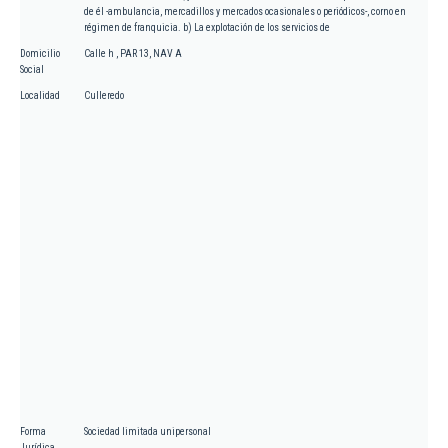
de él -ambulancia, mercadillos y mercados ocasionales o periódicos-, corno en
régimen de franquicia. b) La explotación de los servicios de
Domicilio
Calle h , PAR 13, NAV A
Social
Localidad
Culleredo
Forma
Sociedad limitada unipersonal
Jurídica