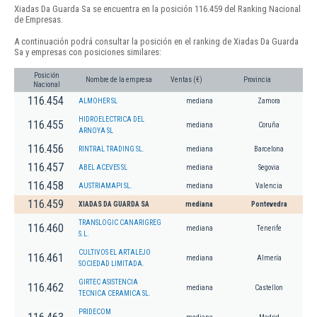
Xiadas Da Guarda Sa se encuentra en la posición 116.459 del Ranking Nacional
de Empresas.
A continuación podrá consultar la posición en el ranking de Xiadas Da Guarda
Sa y empresas con posiciones similares:
Posición
Nombre de la empresa
Ventas (€)
Provincia
Nacional
116.454
ALMOHER SL
mediana
Zamora
HIDROELECTRICA DEL
116.455
mediana
Coruña
ARNOYA SL
116.456
RINTRAL TRADING SL.
mediana
Barcelona
116.457
ABEL ACEVES SL
mediana
Segovia
116.458
AUSTRIAMAPI SL.
mediana
Valencia
116.459
XIADAS DA GUARDA SA
mediana
Pontevedra
TRANSLOGIC CANARIGREG
116.460
mediana
Tenerife
S.L.
CULTIVOS EL ARTALEJO
116.461
mediana
Almería
SOCIEDAD LIMITADA.
GIRTEC ASISTENCIA
116.462
mediana
Castellon
TECNICA CERAMICA SL.
PRIDECOM