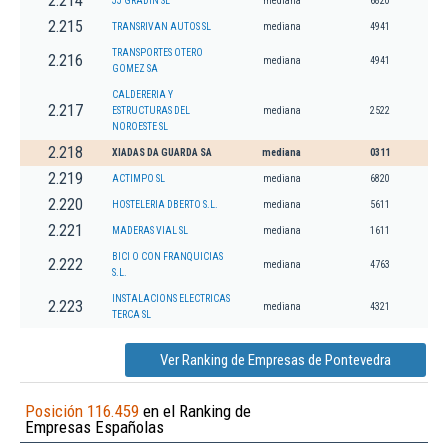
2.214
JJ GRADIN SL
mediana
6820
2.215
TRANSRIVAN AUTOS SL
mediana
4941
TRANSPORTES OTERO
2.216
mediana
4941
GOMEZ SA
CALDERERIA Y
2.217
ESTRUCTURAS DEL
mediana
2522
NOROESTE SL
2.218
XIADAS DA GUARDA SA
mediana
0311
2.219
ACTIMPO SL
mediana
6820
2.220
HOSTELERIA DBERTO S.L.
mediana
5611
2.221
MADERAS VIAL SL
mediana
1611
BICI O CON FRANQUICIAS
2.222
mediana
4763
S.L.
INSTALACIONS ELECTRICAS
2.223
mediana
4321
TERCA SL
Ver Ranking de Empresas de Pontevedra
Posición 116.459
en el Ranking de
Empresas Españolas