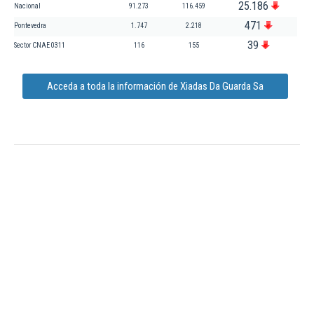
25.186
Nacional
91.273
116.459
471
Pontevedra
1.747
2.218
39
Sector CNAE 0311
116
155
Acceda a toda la información de Xiadas Da Guarda Sa