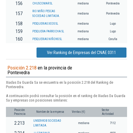
156
CHUSCOMAR SL
mediana
Pontevedra
RIO MIÑO PESCAS
157
mediana
Pontevedra
SOCIEDAD LIMITADA.
158
PESQUERIAS XEOS SL
mediana
Lugo
159
PESQUERA PARROCHA SL
mediana
Lugo
160
PESQUERIAS NIÑONS SL
mediana
Coruña
Ver Ranking de Empresas del CNAE 0311
Posición 2.218
en la provincia de
Pontevedra
Xiadas Da Guarda Sa se encuentra en la posición 2.218 del Ranking de
Pontevedra.
A continuación podrá consultar la posición en el ranking de Xiadas Da Guarda
Sa y empresas con posiciones similares:
Posición
Sector
Nombre de la empresa
Ventas (€)
Provincia
Actividad
UNSER-ROB SOCIEDAD
2.213
mediana
7112
LIMITADA.