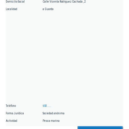
Domicilio Social
Calle Vicenta Rodriguez Cachada , 2
Localidad
a Guarda
Teléfono
650.....
Forma Jurídica
Sociedad anónima
Actividad
Pesca marina