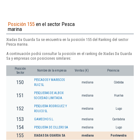
Posición 155
en el sector Pesca
marina
Xiadas Da Guarda Sa se encuentra en la posición 155 del Ranking del sector
Pesca marina.
A continuación podrá consultar la posición en el ranking de Xiadas Da Guarda
Sa y empresas con posiciones similares:
Posición
Nombre de la empresa
Ventas (€)
Provincia
Sector
PESCADOS Y MARISCOS
150
mediana
Córdoba
RUIZ SL
PESQUERAS DE ALBOX
151
mediana
Huelva
SOCIEDAD LIMITADA.
PESQUERA RODRIGUEZ Y
152
mediana
Lugo
ROUCO SL
153
GAMECHO S.L.
mediana
Cantabria
154
PESQUERA DE CILLERO SA
mediana
Lugo
155
XIADAS DA GUARDA SA
mediana
Pontevedra